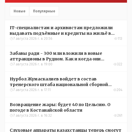
Новые
Популярные
IT-специалистам и архивистам предложили
выдавать подъёмные и кредиты на жильё в
сёлах Казахстана
7 августа 2026 г. в 20:56
113
Забавы ради - 300 млн вложили в новые
аттракционы в Рудном. Как и когда они
окупятся?
7 августа 2026 г. в 19:00
322
Нурбол Жумаскалиев войдет в состав
тренерского штаба национальной сборной
Казахстана по футболу
7 августа 2026 г. в 17:11
204
Возвращение жары: будет 40 по Цельсию. О
погоде в Костанайской области
7 августа 2026 г. в 16:32
261
Слуховые аппараты казахстанцы теперь смогут