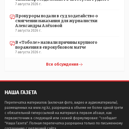
7 августа 2026 г.
Прокуроры подали в суд ходатайство о
смягчении наказания для журналистки
Александры Алёховой
7 августа 2026 г.
В «Тоболе» назвали причины крупного
поражения в еврокубковом матче
7 августа 2026 г.
Все обсуждения
НАША ГАЗЕТА
Перепечатка материалов (включая фото, видео и аудиоматериалы),
размещенных на www.ng.kz, разрешена в объеме не более одной трети
с обязательной гиперссылкой на материал в первом абзаце, как
первоисточник в следующей или схожей формулировке: "сообщает
"Наша Газета". Полная перепечатка разрешена только по письменному
соглашению с редакцией сайта