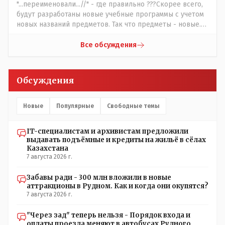
температурный режим на контроль. То есть первая
"...переименовали...//" - где правильно ???Скорее всего,
часть - информация до трагедии, вторая часть -
будут разработаны новые учебные программы с учетом
информация после трагедии, когда все уже было
новых названий предметов. Так что предметы - новые.
исправлено.
Хоть и переименованные)
Все обсуждения
Обсуждения
Новые
Популярные
Свободные темы
IT-специалистам и архивистам предложили
выдавать подъёмные и кредиты на жильё в сёлах
Казахстана
7 августа 2026 г.
Забавы ради - 300 млн вложили в новые
аттракционы в Рудном. Как и когда они окупятся?
7 августа 2026 г.
"Через зад" теперь нельзя - Порядок входа и
оплаты проезда меняют в автобусах Рудного