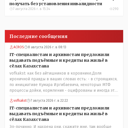
получать без установления инвалидности
7 августа 2026 г. в 15:34
290
Последние сообщения
ACROS
8 августа 2026 г. в 08:13
IT-специалистам и архивистам предложили
выдавать подъёмные и кредиты на жильё в
сёлах Казахстана
vofkakst: как без айтишников в коровнике,Доля
ироничной правды в ваших словах есть: - в строящихся,
по инициативе Кумара Иргибаевича, некоторых МТФ
процессы дойки, кормления - оцифрованы и иногда эти
программы дают сбой - и тогда они нужны, хотя я
vofkakst
7 августа 2026 г. в 22:22
насколько в курсе своей комьютерной безграмотности
- все эти вопросы можно решать и устранять эти сбои и
IT-специалистам и архивистам предложили
удалённо - лёжа на диване, в городе. Но, этих
выдавать подъёмные и кредиты на жильё в
современных и оцифрованных МТФ критично мало для
сёлах Казахстана
массового переезда лохматых и обкуренных молодых
Эл-починно: И нахрена они, скажите мне, там вообще