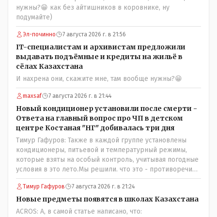
ребят из города в село, да и те МТФ я по опыту
нужны?😁 как без айтишников в коровнике, ну
подозреваю, скоро перейдут на обслуживание с
подумайте)
помошью кувалды, китайского скотча, алюминевой
проволоки и русского мата. Вот где работать в селе
Эл-починно
7 августа 2026 г. в 21:56
именно АРХИВАРИУСАМ - понятие не имею- допустим
IT-специалистам и архивистам предложили
все мои архивы по работе и по семейной жизни -
выдавать подъёмные и кредиты на жильё в
помещаются в одну дешёвую китайскую флешку
сёлах Казахстана
купленную на оптушке на Складской за 1 000 тенге.
И нахрена они, скажите мне, там вообще нужны?😁
Впрочем, не надо гадать: - это замутили УМНЫЕ люди
наверху , близко расположенные к гос.бюджету-
maxsaf
7 августа 2026 г. в 21:44
наверняка они знают что делают.
Новый кондиционер установили после смерти -
Ответа на главный вопрос про ЧП в детском
центре Костаная "НГ" добивалась три дня
Тимур Гафуров: Также в каждой группе установлены
кондиционеры, питьевой и температурный режимы,
которые взяты на особый контроль, учитывая погодные
условия в это лето.Мы решили. что это - противоречие.
Вы считаете иначе?Ну тут противоречия нет. Этот
Тимур Гафуров
7 августа 2026 г. в 21:24
комментарий прозвучал на следующий день после
трагедии, то есть 29 июля, когда спешно установили и
Новые предметы появятся в школах Казахстана
воду, и новые кондиционеры, и впервые поставили
ACROS: А, в самой статье написано, что: