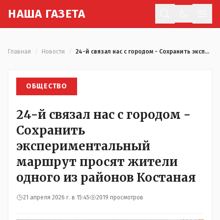
Н
АША
Г
АЗЕТА
Отк
Главная
/
Новости
/
24-й связал нас с городом - Сохранить экспериментальный маршрут просят жители одного из районов Костаная
ОБЩЕСТВО
24-й связал нас с городом -
Сохранить
экспериментальный
маршрут просят жители
одного из районов Костаная
21 апреля 2026 г. в 15:45
2019 просмотров