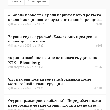
Новые
Популярные
«Тобол» провел в Сербии первый матч третьего
квалификационного раунда Лиги конференций
УЕФА
8 августа 2026 г. в 18:07
48
Европа теряет урожай: Казахстану предрекли
неожиданный шанс
8 августа 2026 г. в 15:45
261
Украина пообещала США не наносить удары по
КТК – Bloomberg
8 августа 2026 г. в 13:50
156
Что изменилось на вокзале Аркалыка после
масштабной реконструкции
8 августа 2026 г. в 13:02
238
Огурцы размером с кабачок? - Перерабатываем
переросшие летние овощи, чтобы вкусно съесть
зимой
8 августа 2026 г. в 10:50
1512