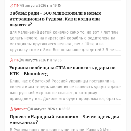
111
8 августа 2026 г. в 19:15
Забавы ради - 300 млн вложили в новые
аттракционы в Рудном. Как и когда они
окупятся?
Для маленький детей конечно само то, но вот 7 лет там
делать нечего, на пиратский корабль с родителем, на
мотоциклы крутящиеся нельзя , там с 10ти, и на
крутилку тоже с 8ми. Все остальное для детей 3-5 лет..
Ну да, в жару там сейчас не комфортно, тени нет от
111
8 августа 2026 г. в 19:06
слова вообще, но вечером думаю там нормально, с
бутылкой холодного пивка посидеть можно..
Украина пообещала США не наносить удары по
КТК – Bloomberg
Блин, нас с братской Россией украинцы поставили на
колени и мы теперь молим их не наносить удары и даже
наш русский мир нас не спасает, к которому
принадлежу и я.. Доколе это будет продолжатся, братья
мои зетники на форуме?
Дантист
8 августа 2026 г. в 18:08
Проект «Народный гаишник» - Зачем здесь два
«лежачих»?
В Рудном таких лежачих выше крыши. Каждый Мэн,