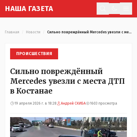
Н
АША
Г
АЗЕТА
Отк
Главная
/
Новости
/
Сильно повреждённый Mercedes увезли с места ДТП в Костанае
ПРОИСШЕСТВИЯ
Сильно повреждённый
Mercedes увезли с места ДТП
в Костанае
19 апреля 2026 г. в 18:28
Андрей СКИБА
1603 просмотра