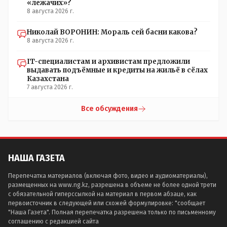
«лежачих»?
8 августа 2026 г.
Николай ВОРОНИН: Мораль сей басни какова?
8 августа 2026 г.
IT-специалистам и архивистам предложили
выдавать подъёмные и кредиты на жильё в сёлах
Казахстана
7 августа 2026 г.
Все обсуждения
НАША ГАЗЕТА
Перепечатка материалов (включая фото, видео и аудиоматериалы),
размещенных на www.ng.kz, разрешена в объеме не более одной трети
с обязательной гиперссылкой на материал в первом абзаце, как
первоисточник в следующей или схожей формулировке: "сообщает
"Наша Газета". Полная перепечатка разрешена только по письменному
соглашению с редакцией сайта