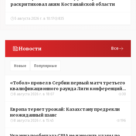
раскритиковал аким Костанайской области
5 августа 2026 г. в 10:17
835
Новости
Все
Новые
Популярные
«Тобол» провел в Сербии первый матч третьего
квалификационного раунда Лиги конференций
УЕФА
8 августа 2026 г. в 18:07
30
Европа теряет урожай: Казахстану предрекли
неожиданный шанс
8 августа 2026 г. в 15:45
196
Украина пообещала США не наносить удары по