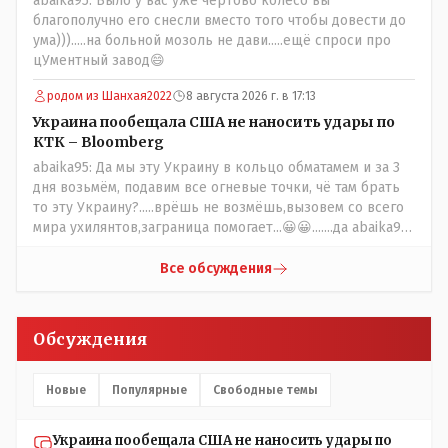
abaika95: Было у вас уже чёртово колесо вы
благополучно его снесли вместо того чтобы довести до
ума))).....на больной мозоль не дави.....ещё спроси про
цУментный завод😄
родом из Шанхая2022
8 августа 2026 г. в 17:13
Украина пообещала США не наносить удары по
КТК – Bloomberg
abaika95: Да мы эту Украину в кольцо обматамем и за 3
дня возьмём, подавим все огневые точки, чё там брать
то эту Украину?.....врёшь не возмёшь,вызовем со всего
мира ухилянтов,заграница помогает...😀😀.......да abaika95
вопрос к ружью ззнаешь с какой стороны подходить?
Все обсуждения
Обсуждения
Новые
Популярные
Свободные темы
Украина пообещала США не наносить удары по