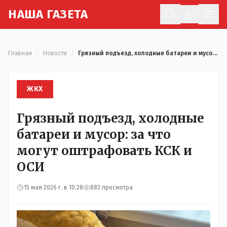
Н
АША
Г
АЗЕТА
Отк
Главная
/
Новости
/
Грязный подъезд, холодные батареи и мусор: за что могут оштрафовать КСК и ОСИ
ЖКХ
Грязный подъезд, холодные
батареи и мусор: за что
могут оштрафовать КСК и
ОСИ
15 мая 2026 г. в 10:28
883 просмотра