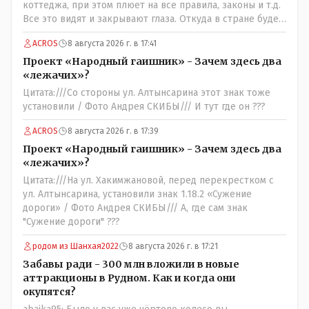
коттеджа, при этом плюет на все правила, законы и т.д.
Все это видят и закрывают глаза. Откуда в стране будет
порядок?
ACROS
8 августа 2026 г. в 17:41
Проект «Народный гаишник» - Зачем здесь два
«лежачих»?
Цитата:///Со стороны ул. Алтынсарина этот знак тоже
установили / Фото Андрея СКИБЫ/// И тут где он ???
ACROS
8 августа 2026 г. в 17:39
Проект «Народный гаишник» - Зачем здесь два
«лежачих»?
Цитата:///На ул. Хакимжановой, перед перекрестком с
ул. Алтынсарина, установили знак 1.18.2 «Сужение
дороги» / Фото Андрея СКИБЫ/// А, где сам знак
"Сужение дороги" ???
родом из Шанхая2022
8 августа 2026 г. в 17:21
Забавы ради - 300 млн вложили в новые
аттракционы в Рудном. Как и когда они
окупятся?