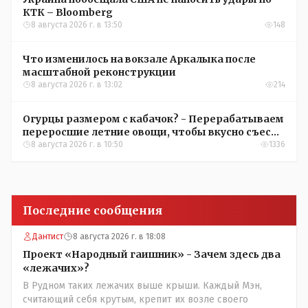
КТК – Bloomberg
8 августа 2026 г. в 13:50
148
Что изменилось на вокзале Аркалыка после
масштабной реконструкции
8 августа 2026 г. в 13:02
214
Огурцы размером с кабачок? - Перерабатываем
переросшие летние овощи, чтобы вкусно съесть
зимой
8 августа 2026 г. в 10:50
1336
Последние сообщения
Дантист
8 августа 2026 г. в 18:08
Проект «Народный гаишник» - Зачем здесь два
«лежачих»?
В Рудном таких лежачих выше крыши. Каждый Мэн,
считающий себя крутым, крепит их возле своего