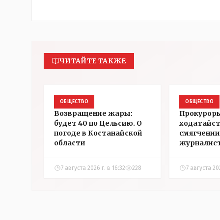
ЧИТАЙТЕ ТАКЖЕ
ОБЩЕСТВО
ОБЩЕСТВО
Возвращение жары:
Прокуроры
будет 40 по Цельсию. О
ходатайст
погоде в Костанайской
смягчении
области
журналис
Александ
7 августа 2026 г. в 16:32
228
7 августа 202