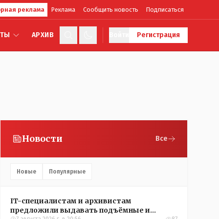
рная реклама
Реклама
Сообщить новость
Подписаться
КТЫ
АРХИВ
Войти
Регистрация
Новости
Все
Новые
Популярные
IT-специалистам и архивистам
предложили выдавать подъёмные и