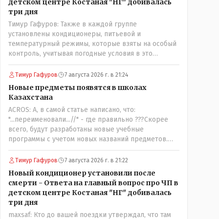
детском центре Костаная "НГ" добивалась
три дня
Тимур Гафуров: Также в каждой группе
установлены кондиционеры, питьевой и
температурный режимы, которые взяты на особый
контроль, учитывая погодные условия в это
лето.Мы решили. что это - противоречие. Вы
считаете иначе?Ну тут противоречия нет. Этот
Тимур Гафуров
7 августа 2026 г. в 21:24
комментарий прозвучал на следующий день после
Новые предметы появятся в школах
трагедии, то есть 29 июля, когда спешно
Казахстана
установили и воду, и новые кондиционеры, и
ACROS: А, в самой статье написано, что:
впервые поставили температурный режим на
"...переименовали...//" - где правильно ???Скорее
контроль. То есть первая часть - информация до
всего, будут разработаны новые учебные
трагедии, вторая часть - информация после
программы с учетом новых названий предметов.
трагедии, когда все уже было исправлено.
Так что предметы - новые. Хоть и
переименованные)
Тимур Гафуров
7 августа 2026 г. в 21:22
Новый кондиционер установили после
смерти - Ответа на главный вопрос про ЧП в
детском центре Костаная "НГ" добивалась
три дня
maxsaf: Кто до вашей поездки утверждал, что там