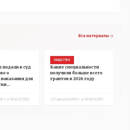
Все материалы
ОБЩЕСТВО
 подали в суд
Какие специальности
во о
получили больше всего
 наказания для
грантов в 2026 году
тки
ры Алёховой
6 г. в 10:42
1502
7 августа 2026 г. в 09:00
297