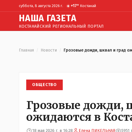
☀️
+
17
°
суббота, 8 августа 2026 г.
Костанай
Н
АША
Г
АЗЕТА
КОСТАНАЙСКИЙ РЕГИОНАЛЬНЫЙ ПОРТАЛ
Главная
/
Новости
/
Грозовые дожди, шквал и град о
ОБЩЕСТВО
Грозовые дожди, 
ожидаются в Кост
18 мая 2026 г. в 16:28
Елена ПИКЕЛЬНАЯ
5951