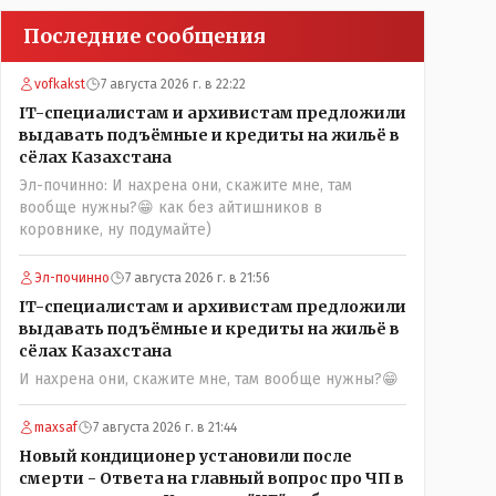
Последние сообщения
vofkakst
7 августа 2026 г. в 22:22
IT-специалистам и архивистам предложили
выдавать подъёмные и кредиты на жильё в
сёлах Казахстана
Эл-починно: И нахрена они, скажите мне, там
вообще нужны?😁 как без айтишников в
коровнике, ну подумайте)
Эл-починно
7 августа 2026 г. в 21:56
IT-специалистам и архивистам предложили
выдавать подъёмные и кредиты на жильё в
сёлах Казахстана
И нахрена они, скажите мне, там вообще нужны?😁
maxsaf
7 августа 2026 г. в 21:44
Новый кондиционер установили после
смерти - Ответа на главный вопрос про ЧП в