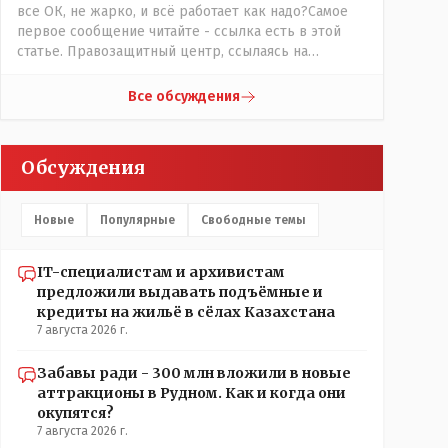
все ОК, не жарко, и всё работает как надо?Самое
первое сообщение читайте - ссылка есть в этой
статье. Правозащитный центр, ссылаясь на
обсуждение сотрудников интерната в рабочем
чате, которые прислали ему в виде
Все обсуждения
аудиосообщений, пишет, что воспитатели долго
добивались установки кондиционеров в
помещениях, где есть дети, однако к настоящему
Обсуждения
времени их установили только в помещениях,
предназначенных для административно-
управленческого персонала. И Также в каждой
Новые
Популярные
Свободные темы
группе установлены кондиционеры, питьевой и
температурный режимы, которые взяты на особый
контроль, учитывая погодные условия в это лето.
IT-специалистам и архивистам
Мы решили. что это - противоречие. Вы считаете
предложили выдавать подъёмные и
иначе?
кредиты на жильё в сёлах Казахстана
7 августа 2026 г.
Забавы ради - 300 млн вложили в новые
аттракционы в Рудном. Как и когда они
окупятся?
7 августа 2026 г.