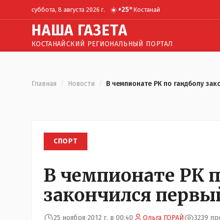
☀️
+
25
°
суббота, 8 августа 2026 г.
Костанай
Н
АША
Г
АЗЕТА
КОСТАНАЙСКИЙ РЕГИОНАЛЬНЫЙ ПОРТАЛ
Главная
/
Новости
/
В чемпионате РК по гандболу зак
СПОРТ
В чемпионате РК п
закончился первы
25 ноября 2012 г. в 00:40
Ольга ГОРАЙ
3239 п