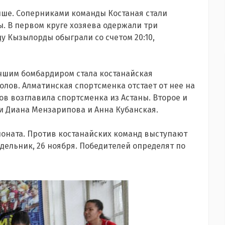
чше. Соперниками команды Костаная стали
. В первом круге хозяева одержали три
у Кызылорды обыграли со счетом 20:10,
учшим бомбардиром стала костанайская
голов. Алматинская спортсменка отстает от нее на
ов возглавила спортсменка из Астаны. Второе и
и Диана Мензарипова и Анна Кубанская.
пионата. Против костанайских команд выступают
дельник, 26 ноября. Победителей определят по