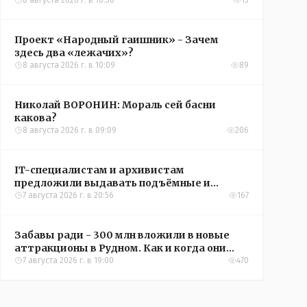
овощи, чтобы вкусно съесть зимой
8 августа 2026 г. в 10:50
15
Проект «Народный гаишник» - Зачем
здесь два «лежачих»?
8 августа 2026 г. в 10:09
89
Николай ВОРОНИН: Мораль сей басни
какова?
8 августа 2026 г. в 09:09
206
IT-специалистам и архивистам
предложили выдавать подъёмные и
кредиты на жильё в сёлах Казахстана
7 августа 2026 г. в 20:56
167
Забавы ради - 300 млн вложили в новые
аттракционы в Рудном. Как и когда они
окупятся?
7 августа 2026 г. в 19:00
470