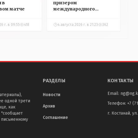
 в
призером
вом матче
международного
турнира по настольному
теннису
26 г. в 09:55
418
4 августа 2026 г. в 21:23
362
РАЗДЕЛЫ
КОНТАКТЫ
Email:
ng@ng.k
атериалы),
Новости
ее одной трети
Телефон
:
+7 (7
Архив
це, как
 "сообщает
г. Костанай, ул
Соглашение
о письменному