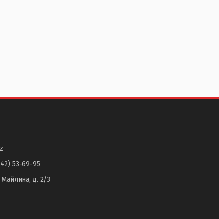
z
142) 53-69-95
. Майлина, д. 2/3