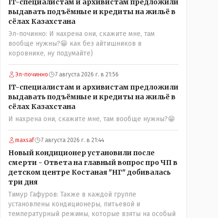
IT-специалистам и архивистам предложили
можно решать и устранять эти сбои и удалённо -
выдавать подъёмные и кредиты на жильё в
лёжа на диване, в городе. Но, этих современных и
сёлах Казахстана
оцифрованных МТФ критично мало для массового
Эл-починно: И нахрена они, скажите мне, там
переезда лохматых и обкуренных молодых ребят
вообще нужны?😁 как без айтишников в
из города в село, да и те МТФ я по опыту
коровнике, ну подумайте)
подозреваю, скоро перейдут на обслуживание с
помошью кувалды, китайского скотча, алюминевой
проволоки и русского мата. Вот где работать в селе
Эл-починно
7 августа 2026 г. в 21:56
именно АРХИВАРИУСАМ - понятие не имею-
IT-специалистам и архивистам предложили
допустим все мои архивы по работе и по семейной
выдавать подъёмные и кредиты на жильё в
жизни - помещаются в одну дешёвую китайскую
сёлах Казахстана
флешку купленную на оптушке на Складской за 1
И нахрена они, скажите мне, там вообще нужны?😁
000 тенге. Впрочем, не надо гадать: - это замутили
УМНЫЕ люди наверху , близко расположенные к
maxsaf
7 августа 2026 г. в 21:44
гос.бюджету- наверняка они знают что делают.
Новый кондиционер установили после
смерти - Ответа на главный вопрос про ЧП в
детском центре Костаная "НГ" добивалась
три дня
Тимур Гафуров: Также в каждой группе
установлены кондиционеры, питьевой и
температурный режимы, которые взяты на особый