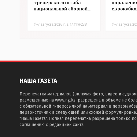
тренерского штаба
поражения
национальной сборной
еврокубко
Казахстана по футболу
7 августа 2026 г. в 17:11
238
7 августа 20
НАША ГАЗЕТА
Перепечатка материалов (включая фото, видео и аудиом
размещенных на www.ng.kz, разрешена в объеме не бол
с обязательной гиперссылкой на материал в первом абза
первоисточник в следующей или схожей формулировке:
"Наша Газета". Полная перепечатка разрешена только п
соглашению с редакцией сайта