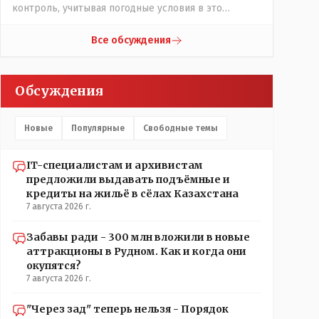
контроль, учитывая погодные условия в это
лето.Мы решили. что это - противоречие. Вы
считаете иначе?Ну тут противоречия нет. Этот
Все обсуждения
комментарий прозвучал на следующий день после
трагедии, то есть 29 июля, когда спешно
установили и воду, и новые кондиционеры, и
Обсуждения
впервые поставили температурный режим на
контроль. То есть первая часть - информация до
трагедии, вторая часть - информация после
Новые
Популярные
Свободные темы
трагедии, когда все уже было исправлено.
IT-специалистам и архивистам
предложили выдавать подъёмные и
кредиты на жильё в сёлах Казахстана
7 августа 2026 г.
Забавы ради - 300 млн вложили в новые
аттракционы в Рудном. Как и когда они
окупятся?
7 августа 2026 г.
"Через зад" теперь нельзя - Порядок