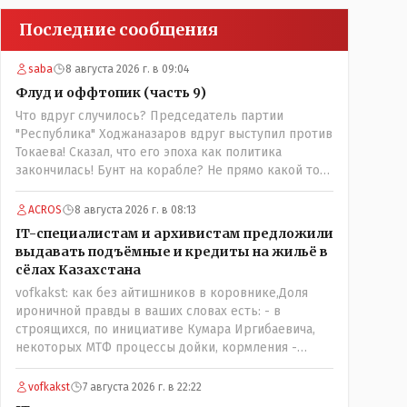
Последние сообщения
saba
8 августа 2026 г. в 09:04
Флуд и оффтопик (часть 9)
Что вдруг случилось? Председатель партии
"Республика" Ходжаназаров вдруг выступил против
Токаева! Сказал, что его эпоха как политика
закончилась! Бунт на корабле? Не прямо какой то
правдолюб вдруг выступил! Может он
инопланетянин? Появился неизвестно откуда,
ACROS
8 августа 2026 г. в 08:13
отжал у бывшего всесильного Розинова целый
IT-специалистам и архивистам предложили
холдинг и теперь против президента выступает!
выдавать подъёмные и кредиты на жильё в
Вот ни капельки ему не поверю, что он действует в
сёлах Казахстана
интересах страны, про народ уже и не говорю!
vofkakst: как без айтишников в коровнике,Доля
Опять какие то закулисные игры?
ироничной правды в ваших словах есть: - в
строящихся, по инициативе Кумара Иргибаевича,
некоторых МТФ процессы дойки, кормления -
оцифрованы и иногда эти программы дают сбой - и
тогда они нужны, хотя я насколько в курсе своей
vofkakst
7 августа 2026 г. в 22:22
комьютерной безграмотности - все эти вопросы