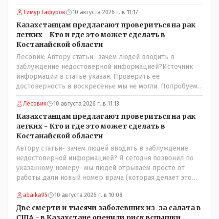
на каждый дрон?
Тимур Гафуров
10 августа 2026 г. в 11:17
Казахстанцам предлагают провериться на рак
легких - Кто и где это может сделать в
Костанайской области
Лесовик: Автору статьи- зачем людей вводить в
заблуждение недостоверной информацией?Источник
информации в статье указан. Проверить ее
достоверность в воскресенье мы не могли. Попробуем
уточнить в управлении здравоохранения
Лесовик
10 августа 2026 г. в 11:13
Казахстанцам предлагают провериться на рак
легких - Кто и где это может сделать в
Костанайской области
Автору статьи- зачем людей вводить в заблуждение
недостоверной информацией? Я сегодня позвонил по
указанному номеру- мы людей отрываем просто от
работы..дали новый номер врача (которая делает это
обследование и она также не записывает. Записывают к
abaika95
10 августа 2026 г. в 10:08
ней на прием только участковая медсестра, к которой и
необходимо обратиться! Короче гемор еще тот в
Две смерти и тысячи заболевших из-за салата в
ограниченное время..
США - в Казахстане оценили риск вспышки