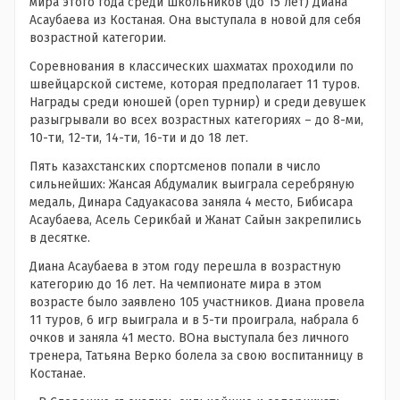
мира этого года среди школьников (до 15 лет) Диана
Асаубаева из Костаная. Она выступала в новой для себя
возрастной категории.
Соревнования в классических шахматах проходили по
швейцарской системе, которая предполагает 11 туров.
Награды среди юношей (open турнир) и среди девушек
разыгрывали во всех возрастных категориях – до 8-ми,
10-ти, 12-ти, 14-ти, 16-ти и до 18 лет.
Пять казахстанских спортсменов попали в число
сильнейших: Жансая Абдумалик выиграла серебряную
медаль, Динара Садуакасова заняла 4 место, Бибисара
Асаубаева, Асель Серикбай и Жанат Сайын закрепились
в десятке.
Диана Асаубаева в этом году перешла в возрастную
категорию до 16 лет. На чемпионате мира в этом
возрасте было заявлено 105 участников. Диана провела
11 туров, 6 игр выиграла и в 5-ти проиграла, набрала 6
очков и заняла 41 место. ВОна выступала без личного
тренера, Татьяна Верко болела за свою воспитанницу в
Костанае.