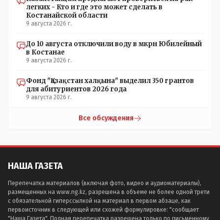
легких - Кто и где это может сделать в
Костанайской области
9 августа 2026 г.
До 10 августа отключили воду в мкрн Юбилейный
в Костанае
9 августа 2026 г.
Фонд "Қазақстан халқына" выделил 350 грантов
для абитуриентов 2026 года
9 августа 2026 г.
Все обсуждения
НАША ГАЗЕТА
Перепечатка материалов (включая фото, видео и аудиоматериалы),
размещенных на www.ng.kz, разрешена в объеме не более одной трети
с обязательной гиперссылкой на материал в первом абзаце, как
первоисточник в следующей или схожей формулировке: "сообщает
"Наша Газета". Полная перепечатка разрешена только по письменному