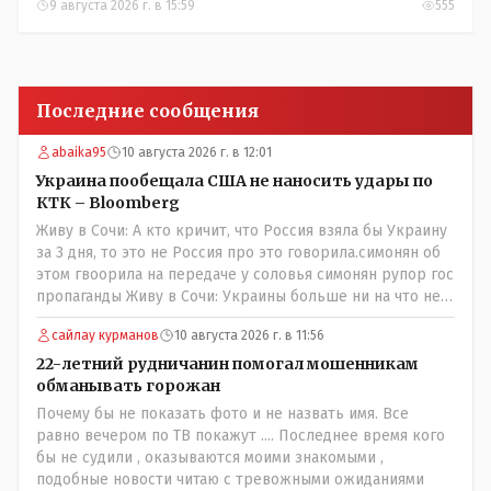
Костанайской области
9 августа 2026 г. в 15:59
555
Последние сообщения
abaika95
10 августа 2026 г. в 12:01
Украина пообещала США не наносить удары по
КТК – Bloomberg
Живу в Сочи: А кто кричит, что Россия взяла бы Украину
за 3 дня, то это не Россия про это говорила.симонян об
этом гвоорила на передаче у соловья симонян рупор гос
пропаганды Живу в Сочи: Украины больше ни на что не
хватает, кроме как бить беспилотниками,а зачем что-то
сайлау курманов
10 августа 2026 г. в 11:56
выдумывать если это средство действенно? россия вон
орешникам по какимто сараям и гаражам бьет тратя
22-летний рудничанин помогал мошенникам
млрды (точнее скрывая что тратит сама разворовывает)
обманывать горожан
украина копеешными дронами которыми дети могут
Почему бы не показать фото и не назвать имя. Все
управлять устраивает сафари на штурмовиков вс рф от
равно вечером по ТВ покажут .... Последнее время кого
чего очень жутко дроны китацы за копееки соберут
бы не судили , оказываются моими знакомыми ,
хоть миллион а где мужиков взять в русских селениях
подобные новости читаю с тревожными ожиданиями