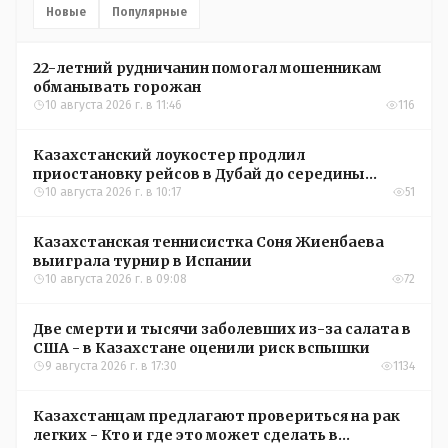
Новые
Популярные
22-летний рудничанин помогал мошенникам
обманывать горожан
10 августа 2026 г. в 11:46
116
Казахстанский лоукостер продлил
приостановку рейсов в Дубай до середины
сентября
10 августа 2026 г. в 10:17
51
Казахстанская теннисистка Соня Жиенбаева
выиграла турнир в Испании
10 августа 2026 г. в 09:08
72
Две смерти и тысячи заболевших из-за салата в
США - в Казахстане оценили риск вспышки
9 августа 2026 г. в 17:30
1134
Казахстанцам предлагают провериться на рак
легких - Кто и где это может сделать в