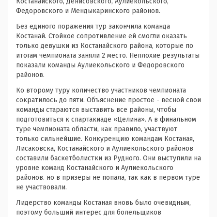
Костанайского, Денисовского, Аулиекольского,
Федоровского и Мендыкаринского районов.
Без единого поражения тур закончила команда
Костанай. Стойкое сопротивление ей смогли оказать
только девушки из Костанайского района, которые по
итогам чемпионата заняли 2 место. Неплохие результаты
показали команды Аулиекольского и Федоровского
районов.
Ко второму туру количество участников чемпионата
сократилось до пяти. Объяснение простое - весной свои
команды стараются выставить все районы, чтобы
подготовиться к спартакиаде «Целина». А в финальном
туре чемпионата области, как правило, участвуют
только сильнейшие. Конкуренцию командам Костаная,
Лисаковска, Костанайского и Аулиекольского районов
составили баскетболистки из Рудного. Они выступили на
уровне команд Костанайского и Аулиекольского
районов. но в призеры не попала, так как в первом туре
не участвовали.
Лидерство команды Костаная вновь было очевидным,
поэтому больший интерес для болельщиков