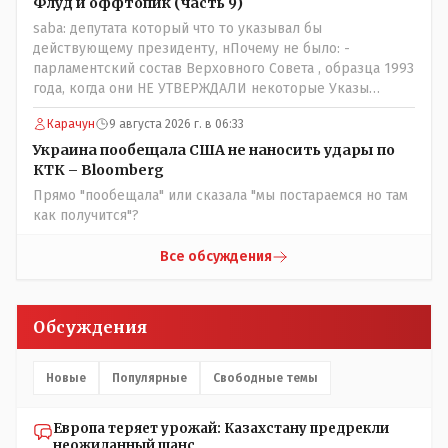
Флуд и оффтопик (часть 9)
saba: депутата который что то указывал бы
действующему президенту, нПочему не было: -
парламентский состав Верховного Совета , образца 1993
года, когда они НЕ УТВЕРЖДАЛИ некоторые Указы
Назарбаева, особенно в части выборов и перевыборов и
Карачун
9 августа 2026 г. в 06:33
некоторых вопросах внутренней политики, и тогда
Назарбай волевым Указом РАСПУСТИЛ этот бунтарский
Украина пообещала США не наносить удары по
состав. Имя - Серикболсын Абдильдин вам знакомо -
КТК – Bloomberg
юывший секретарь ЦК КП Казахстана , впоследствии -
Прямо "пообещала" или сказала "мы постараемся но там
депутат Верховного Совета и Мажлиса и Председатель
как получится"?
партии коммунстов- он в то время и после и причём
НЕОДНОКРАТНО, указывал и многократно на недостатки
Все обсуждения
Назарбая и предлагал ему самому ДОБРОВОЛЬНО уйти с
поста Президента.
Обсуждения
Новые
Популярные
Свободные темы
Европа теряет урожай: Казахстану предрекли
неожиданный шанс