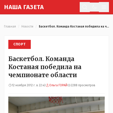
Н
АША
Г
АЗЕТА
Отк
Главная
/
Новости
/
Баскетбол. Команда Костаная победила на чемпионате области
СПОРТ
Баскетбол. Команда
Костаная победила на
чемпионате области
12 ноября 2012 г. в 22:43
Ольга ГОРАЙ
2288 просмотров