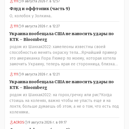
111
9 августа 2026 г. в 12:57
Флуд и оффтопик (часть 9)
О, колобок у Золкина..
111
9 августа 2026 г. в 12:27
Украина пообещала США не наносить удары по
КТК – Bloomberg
родом из Шанхая2022: хамелеоны известны своей
способностью менять окраску тела....Ярчайший пример
это американка Лора Люмер по моему, которая хотела
замочить Украину, теперь ярая ее сторонница, близкая
к Трампу. Ну и западные страны тем более, которые
111
9 августа 2026 г. в 12:21
предоставляли Зеленскому убежище, чтоб он бежал и
которые развернулись потом на 180 или 360 градусов,
Украина пообещала США не наносить удары по
посмотрев на того, как он не сдался, но ты же там сам
КТК – Bloomberg
живешь и многое знаешь о тех, на кого работаешь.. Это
родом из Шанхая2022: на горох,гречку или рис?Когда
просто прагматизм и ничего личного. Победим мы, они
стоишь на коленях, важно чтобы не упасть еще и на
встанут под нас и наоборот и все это понимают..
локтя, больше думаешь об этом, а не о том, что есть под
коленями..
ACROS
9 августа 2026 г. в 09:17