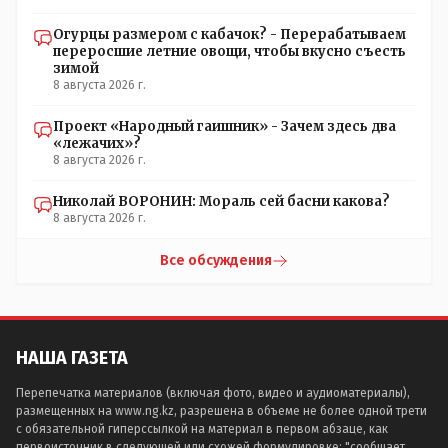
Огурцы размером с кабачок? - Перерабатываем
переросшие летние овощи, чтобы вкусно съесть
зимой
8 августа 2026 г.
Проект «Народный гаишник» - Зачем здесь два
«лежачих»?
8 августа 2026 г.
Николай ВОРОНИН: Мораль сей басни какова?
8 августа 2026 г.
Все обсуждения
НАША ГАЗЕТА
Перепечатка материалов (включая фото, видео и аудиоматериалы),
размещенных на www.ng.kz, разрешена в объеме не более одной трети
с обязательной гиперссылкой на материал в первом абзаце, как
первоисточник в следующей или схожей формулировке: "сообщает