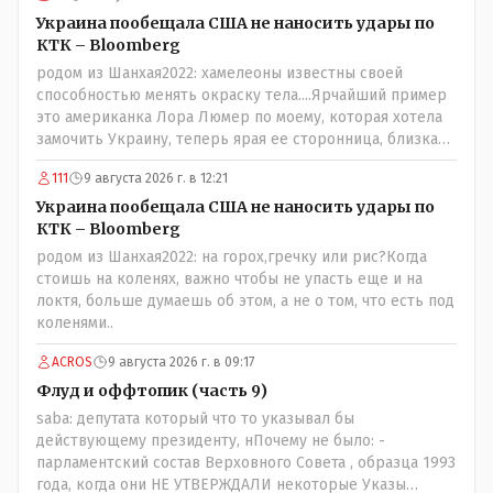
Украина пообещала США не наносить удары по
КТК – Bloomberg
родом из Шанхая2022: хамелеоны известны своей
способностью менять окраску тела....Ярчайший пример
это американка Лора Люмер по моему, которая хотела
замочить Украину, теперь ярая ее сторонница, близкая
к Трампу. Ну и западные страны тем более, которые
111
9 августа 2026 г. в 12:21
предоставляли Зеленскому убежище, чтоб он бежал и
которые развернулись потом на 180 или 360 градусов,
Украина пообещала США не наносить удары по
посмотрев на того, как он не сдался, но ты же там сам
КТК – Bloomberg
живешь и многое знаешь о тех, на кого работаешь.. Это
родом из Шанхая2022: на горох,гречку или рис?Когда
просто прагматизм и ничего личного. Победим мы, они
стоишь на коленях, важно чтобы не упасть еще и на
встанут под нас и наоборот и все это понимают..
локтя, больше думаешь об этом, а не о том, что есть под
коленями..
ACROS
9 августа 2026 г. в 09:17
Флуд и оффтопик (часть 9)
saba: депутата который что то указывал бы
действующему президенту, нПочему не было: -
парламентский состав Верховного Совета , образца 1993
года, когда они НЕ УТВЕРЖДАЛИ некоторые Указы