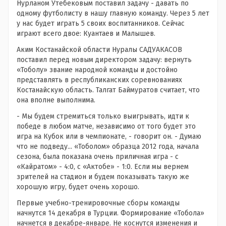
Нурланом Утебековым поставил задачу - давать по
одному футболисту в нашу главную команду. Через 5 лет
у нас будет играть 5 своих воспитанников. Сейчас
играют всего двое: Куантаев и Малышев.
Аким Костанайской области Нуралы САДУАКАСОВ
поставил перед новым директором задачу: вернуть
«Тоболу» звание народной команды и достойно
представлять в республиканских соревнованиях
Костанайскую область. Талгат Баймуратов считает, что
она вполне выполнима.
- Мы будем стремиться только выигрывать, идти к
победе в любом матче, независимо от того будет это
игра на Кубок или в чемпионате, - говорит он. - Думаю
что не подведу... «Тоболом» образца 2012 года, начала
сезона, была показана очень приличная игра - с
«Кайратом» - 4:0, с «Актобе» - 1:0. Если мы вернем
зрителей на стадион и будем показывать такую же
хорошую игру, будет очень хорошо.
Первые учебно-тренировочные сборы команды
начнутся 14 декабря в Турции. Формирование «Тобола»
начнется в декабре-январе. Не коснутся изменения и