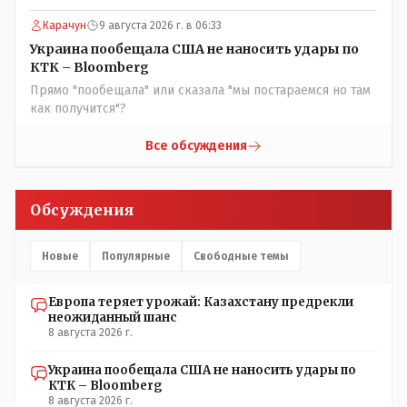
Назарбаева, особенно в части выборов и перевыборов и
Карачун
9 августа 2026 г. в 06:33
некоторых вопросах внутренней политики, и тогда
Назарбай волевым Указом РАСПУСТИЛ этот бунтарский
Украина пообещала США не наносить удары по
состав. Имя - Серикболсын Абдильдин вам знакомо -
КТК – Bloomberg
юывший секретарь ЦК КП Казахстана , впоследствии -
Прямо "пообещала" или сказала "мы постараемся но там
депутат Верховного Совета и Мажлиса и Председатель
как получится"?
партии коммунстов- он в то время и после и причём
НЕОДНОКРАТНО, указывал и многократно на недостатки
Все обсуждения
Назарбая и предлагал ему самому ДОБРОВОЛЬНО уйти с
поста Президента.
Обсуждения
Новые
Популярные
Свободные темы
Европа теряет урожай: Казахстану предрекли
неожиданный шанс
8 августа 2026 г.
Украина пообещала США не наносить удары по
КТК – Bloomberg
8 августа 2026 г.