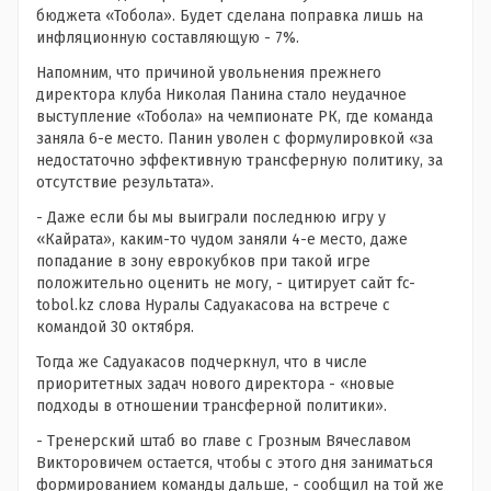
бюджета «Тобола». Будет сделана поправка лишь на
инфляционную составляющую - 7%.
Напомним, что причиной увольнения прежнего
директора клуба Николая Панина стало неудачное
выступление «Тобола» на чемпионате РК, где команда
заняла 6-е место. Панин уволен с формулировкой «за
недостаточно эффективную трансферную политику, за
отсутствие результата».
- Даже если бы мы выиграли последнюю игру у
«Кайрата», каким-то чудом заняли 4-е место, даже
попадание в зону еврокубков при такой игре
положительно оценить не могу, - цитирует сайт fc-
tobol.kz слова Нуралы Садуакасова на встрече с
командой 30 октября.
Тогда же Садуакасов подчеркнул, что в числе
приоритетных задач нового директора - «новые
подходы в отношении трансферной политики».
- Тренерский штаб во главе с Грозным Вячеславом
Викторовичем остается, чтобы с этого дня заниматься
формированием команды дальше, - сообщил на той же