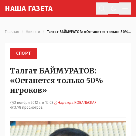
Н
АША
Г
АЗЕТА
Отк
Главная
/
Новости
/
Талгат БАЙМУРАТОВ: «Останется только 50% игроков»
СПОРТ
Талгат БАЙМУРАТОВ:
«Останется только 50%
игроков»
2 ноября 2012 г. в 15:03
Надежда КОВАЛЬСКАЯ
3778 просмотров