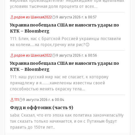
мировых производителей? Медики!Даже при идеальных
условиях тысячная доля процента от всех
вакцинированных может иметь плохие последствия от
родом из Шанхая2022
9 августа 2026 г. в 00:57
прививки. Бумага нужна как защита от дол.....бов не
дружащих с школьными курсами предметов, в
Украина пообещала США не наносить удары по
частности биологии и математики. Vlad Kostanai: Поэтому
КТК – Bloomberg
люди и отказываются и я в том числе своих не
111: Блин, нас с братской Россией украинцы поставили
прививал.Лично я вам и тем другим людям благодарен.
на колени.....на горох,гречку или рис?😊
Добровольные действия направленные на сокращение
частотности появления в популяции соответствующих
родом из Шанхая2022
9 августа 2026 г. в 00:56
комбинаций генов заслуживают благодарности. Мы и
Украина пообещала США не наносить удары по
без того основательно загубили нормальный
КТК – Bloomberg
естественный отбор.
111: наш русский мир нас не спасает, к которому
принадлежу и я.........хамелеоны известны своей
способностью менять окраску тела....
111
9 августа 2026 г. в 00:04
Флуд и оффтопик (часть 9)
saba: Сказал, что его эпоха как политика закончилась!Ну
так сказать только начинается, и он с Путиным будут
править до 150ти лет..