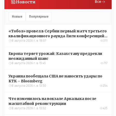
Новости
Все
Новые
Популярные
«Тобол» провел в Сербии первый матч третьего
квалификационного раунда Лиги конференций
УЕФА
8 августа 2026 г. в 18:07
311
Европа теряет урожай: Казахстану предрекли
неожиданный шанс
8 августа 2026 г. в 15:45
717
Украина пообещала США не наносить удары по
КТК – Bloomberg
8 августа 2026 г. в 13:50
254
Что изменилось на вокзале Аркалыка после
масштабной реконструкции
8 августа 2026 г. в 13:02
435