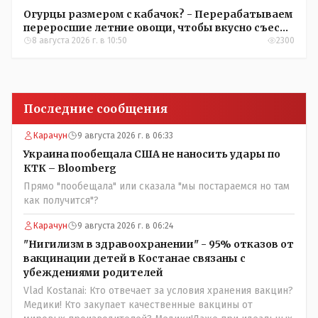
Огурцы размером с кабачок? - Перерабатываем
переросшие летние овощи, чтобы вкусно съесть
зимой
8 августа 2026 г. в 10:50
2300
Последние сообщения
Карачун
9 августа 2026 г. в 06:33
Украина пообещала США не наносить удары по
КТК – Bloomberg
Прямо "пообещала" или сказала "мы постараемся но там
как получится"?
Карачун
9 августа 2026 г. в 06:24
"Нигилизм в здравоохранении" - 95% отказов от
вакцинации детей в Костанае связаны с
убеждениями родителей
Vlad Kostanai: Кто отвечает за условия хранения вакцин?
Медики! Кто закупает качественные вакцины от