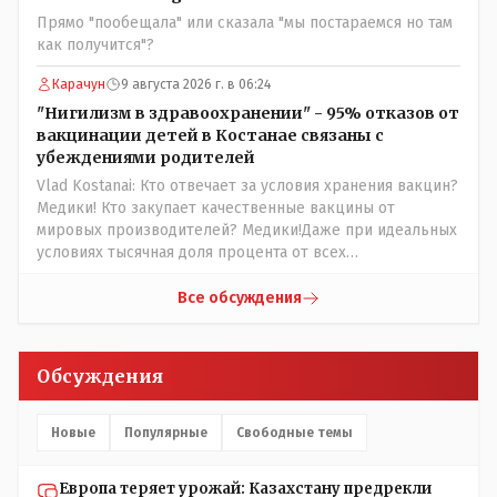
юывший секретарь ЦК КП Казахстана , впоследствии -
Прямо "пообещала" или сказала "мы постараемся но там
депутат Верховного Совета и Мажлиса и Председатель
как получится"?
партии коммунстов- он в то время и после и причём
НЕОДНОКРАТНО, указывал и многократно на недостатки
Карачун
9 августа 2026 г. в 06:24
Назарбая и предлагал ему самому ДОБРОВОЛЬНО уйти с
"Нигилизм в здравоохранении" - 95% отказов от
поста Президента.
вакцинации детей в Костанае связаны с
убеждениями родителей
Vlad Kostanai: Кто отвечает за условия хранения вакцин?
Медики! Кто закупает качественные вакцины от
мировых производителей? Медики!Даже при идеальных
условиях тысячная доля процента от всех
вакцинированных может иметь плохие последствия от
прививки. Бумага нужна как защита от дол.....бов не
Все обсуждения
дружащих с школьными курсами предметов, в
частности биологии и математики. Vlad Kostanai: Поэтому
люди и отказываются и я в том числе своих не
Обсуждения
прививал.Лично я вам и тем другим людям благодарен.
Добровольные действия направленные на сокращение
частотности появления в популяции соответствующих
Новые
Популярные
Свободные темы
комбинаций генов заслуживают благодарности. Мы и
без того основательно загубили нормальный
Европа теряет урожай: Казахстану предрекли
естественный отбор.