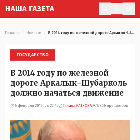
Н
АША
Г
АЗЕТА
Отк
Главная
/
Новости
/
В 2014 году по железной дороге Аркалык-Шубарколь должно начаться движение
ГОСУДАРСТВО
В 2014 году по железной
дороге Аркалык-Шубарколь
должно начаться движение
6 февраля 2012 г. в 22:45
Галина КАТКОВА
17806 просмотров