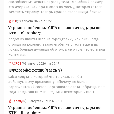
способностью менять окраску тела....Ярчайший пример
это американка Лора Люмер по моему, которая хотела
замочить Украину, теперь ярая ее сторонница, близкая
к Трампу. Ну и западные страны тем более, которые
111
9 августа 2026 г. в 12:21
предоставляли Зеленскому убежище, чтоб он бежал и
которые развернулись потом на 180 или 360 градусов,
Украина пообещала США не наносить удары по
посмотрев на того, как он не сдался, но ты же там сам
КТК – Bloomberg
живешь и многое знаешь о тех, на кого работаешь.. Это
родом из Шанхая2022: на горох,гречку или рис?Когда
просто прагматизм и ничего личного. Победим мы, они
стоишь на коленях, важно чтобы не упасть еще и на
встанут под нас и наоборот и все это понимают..
локтя, больше думаешь об этом, а не о том, что есть под
коленями..
ACROS
9 августа 2026 г. в 09:17
Флуд и оффтопик (часть 9)
saba: депутата который что то указывал бы
действующему президенту, нПочему не было: -
парламентский состав Верховного Совета , образца 1993
года, когда они НЕ УТВЕРЖДАЛИ некоторые Указы
Назарбаева, особенно в части выборов и перевыборов и
Карачун
9 августа 2026 г. в 06:33
некоторых вопросах внутренней политики, и тогда
Назарбай волевым Указом РАСПУСТИЛ этот бунтарский
Украина пообещала США не наносить удары по
состав. Имя - Серикболсын Абдильдин вам знакомо -
КТК – Bloomberg