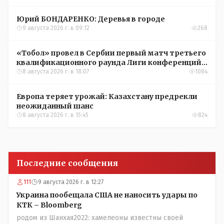
Юрий БОНДАРЕНКО: Деревья в городе
9 августа 2026 г. в 09:12
268
«Тобол» провел в Сербии первый матч третьего
квалификационного раунда Лиги конференций
УЕФА
8 августа 2026 г. в 18:07
1084
Европа теряет урожай: Казахстану предрекли
неожиданный шанс
8 августа 2026 г. в 15:45
824
Последние сообщения
111
9 августа 2026 г. в 12:27
Украина пообещала США не наносить удары по
КТК – Bloomberg
родом из Шанхая2022: хамелеоны известны своей