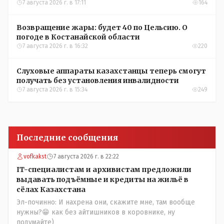
Казахстана по футболу
7 августа 2026 г. в 17:11
164
Возвращение жары: будет 40 по Цельсию. О
погоде в Костанайской области
7 августа 2026 г. в 16:32
220
Слуховые аппараты казахстанцы теперь смогут
получать без установления инвалидности
7 августа 2026 г. в 15:34
249
Последние сообщения
vofkakst
7 августа 2026 г. в 22:22
IT-специалистам и архивистам предложили
выдавать подъёмные и кредиты на жильё в
сёлах Казахстана
Эл-починно: И нахрена они, скажите мне, там вообще
нужны?😁 как без айтишников в коровнике, ну
подумайте)