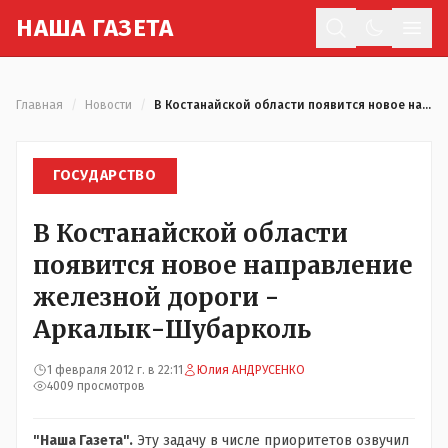
Н
АША
Г
АЗЕТА
Отк
Главная
/
Новости
/
В Костанайской области появится новое направление железной дороги - Аркалык-Шубарколь
ГОСУДАРСТВО
В Костанайской области
появится новое направление
железной дороги -
Аркалык-Шубарколь
1 февраля 2012 г. в 22:11
Юлия АНДРУСЕНКО
4009 просмотров
"Наша Газета".
Эту задачу в числе приоритетов озвучил