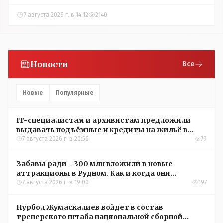
7 августа 2026 г. в 14:12
2140
Новости
Все
Новые
Популярные
IT-специалистам и архивистам предложили
выдавать подъёмные и кредиты на жильё в
сёлах Казахстана
7 августа 2026 г. в 20:56
79
Забавы ради - 300 млн вложили в новые
аттракционы в Рудном. Как и когда они
окупятся?
7 августа 2026 г. в 19:00
197
Нурбол Жумаскалиев войдет в состав
тренерского штаба национальной сборной