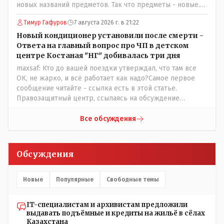
информация после трагедии, когда все уже было
новых названий предметов. Так что предметы - новые.
исправлено.
Хоть и переименованные)
Тимур Гафуров
7 августа 2026 г. в 21:22
Новый кондиционер установили после смерти -
Ответа на главный вопрос про ЧП в детском
центре Костаная "НГ" добивалась три дня
maxsaf: Кто до вашей поездки утверждал, что там все
ОК, не жарко, и всё работает как надо?Самое первое
сообщение читайте - ссылка есть в этой статье.
Правозащитный центр, ссылаясь на обсуждение
сотрудников интерната в рабочем чате, которые
прислали ему в виде аудиосообщений, пишет, что
Все обсуждения
воспитатели долго добивались установки
кондиционеров в помещениях, где есть дети, однако к
настоящему времени их установили только в
Обсуждения
помещениях, предназначенных для административно-
управленческого персонала. И Также в каждой группе
установлены кондиционеры, питьевой и температурный
Новые
Популярные
Свободные темы
режимы, которые взяты на особый контроль, учитывая
погодные условия в это лето. Мы решили. что это -
IT-специалистам и архивистам предложили
противоречие. Вы считаете иначе?
выдавать подъёмные и кредиты на жильё в сёлах
Казахстана