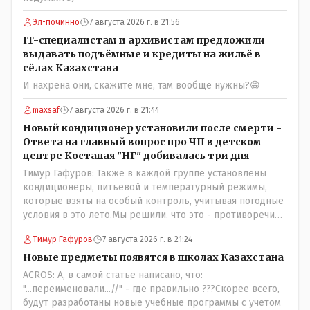
Эл-починно
7 августа 2026 г. в 21:56
IT-специалистам и архивистам предложили
выдавать подъёмные и кредиты на жильё в
сёлах Казахстана
И нахрена они, скажите мне, там вообще нужны?😁
maxsaf
7 августа 2026 г. в 21:44
Новый кондиционер установили после смерти -
Ответа на главный вопрос про ЧП в детском
центре Костаная "НГ" добивалась три дня
Тимур Гафуров: Также в каждой группе установлены
кондиционеры, питьевой и температурный режимы,
которые взяты на особый контроль, учитывая погодные
условия в это лето.Мы решили. что это - противоречие.
Вы считаете иначе?Ну тут противоречия нет. Этот
Тимур Гафуров
7 августа 2026 г. в 21:24
комментарий прозвучал на следующий день после
трагедии, то есть 29 июля, когда спешно установили и
Новые предметы появятся в школах Казахстана
воду, и новые кондиционеры, и впервые поставили
ACROS: А, в самой статье написано, что:
температурный режим на контроль. То есть первая
"...переименовали...//" - где правильно ???Скорее всего,
часть - информация до трагедии, вторая часть -
будут разработаны новые учебные программы с учетом