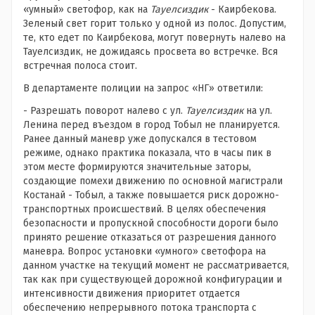
«умный» светофор, как на
Тауелсиздик
- Каирбекова.
Зеленый свет горит только у одной из полос. Допустим,
те, кто едет по Каирбекова, могут повернуть налево на
Тауелсиздик, не дожидаясь просвета во встречке. Вся
встречная полоса стоит.
В департаменте полиции на запрос «НГ» ответили:
- Разрешать поворот налево с ул.
Тауелсиздик
на ул.
Ленина перед въездом в город Тобыл не планируется.
Ранее данный маневр уже допускался в тестовом
режиме, однако практика показала, что в часы пик в
этом месте формируются значительные заторы,
создающие помехи движению по основной магистрали
Костанай - Тобыл, а также повышается риск дорожно-
транспортных происшествий. В целях обеспечения
безопасности и пропускной способности дороги было
принято решение отказаться от разрешения данного
маневра. Вопрос установки «умного» светофора на
данном участке на текущий момент не рассматривается,
так как при существующей дорожной конфигурации и
интенсивности движения приоритет отдается
обеспечению непрерывного потока транспорта с