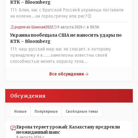
частности биологии и математики. Vlad Kostanai: Поэтому
КТК – Bloomberg
люди и отказываются и я в том числе своих не
111: Блин, нас с братской Россией украинцы поставили
прививал.Лично я вам и тем другим людям благодарен.
на колени.....на горох,гречку или рис?😊
Добровольные действия направленные на сокращение
частотности появления в популяции соответствующих
родом из Шанхая2022
9 августа 2026 г. в 00:56
комбинаций генов заслуживают благодарности. Мы и
Украина пообещала США не наносить удары по
без того основательно загубили нормальный
КТК – Bloomberg
естественный отбор.
111: наш русский мир нас не спасает, к которому
принадлежу и я.........хамелеоны известны своей
способностью менять окраску тела....
Все обсуждения
Обсуждения
Новые
Популярные
Свободные темы
Европа теряет урожай: Казахстану предрекли
неожиданный шанс
8 августа 2026 г.