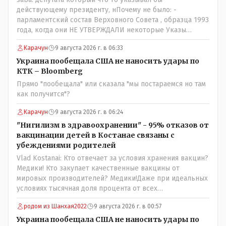
действующему президенту, нПочему не было: -
парламентский состав Верховного Совета , образца 1993
года, когда они НЕ УТВЕРЖДАЛИ некоторые Указы
Назарбаева, особенно в части выборов и перевыборов и
Карачун
9 августа 2026 г. в 06:33
некоторых вопросах внутренней политики, и тогда
Назарбай волевым Указом РАСПУСТИЛ этот бунтарский
Украина пообещала США не наносить удары по
состав. Имя - Серикболсын Абдильдин вам знакомо -
КТК – Bloomberg
юывший секретарь ЦК КП Казахстана , впоследствии -
Прямо "пообещала" или сказала "мы постараемся но там
депутат Верховного Совета и Мажлиса и Председатель
как получится"?
партии коммунстов- он в то время и после и причём
НЕОДНОКРАТНО, указывал и многократно на недостатки
Карачун
9 августа 2026 г. в 06:24
Назарбая и предлагал ему самому ДОБРОВОЛЬНО уйти с
"Нигилизм в здравоохранении" - 95% отказов от
поста Президента.
вакцинации детей в Костанае связаны с
убеждениями родителей
Vlad Kostanai: Кто отвечает за условия хранения вакцин?
Медики! Кто закупает качественные вакцины от
мировых производителей? Медики!Даже при идеальных
условиях тысячная доля процента от всех
вакцинированных может иметь плохие последствия от
родом из Шанхая2022
9 августа 2026 г. в 00:57
прививки. Бумага нужна как защита от дол.....бов не
дружащих с школьными курсами предметов, в
Украина пообещала США не наносить удары по