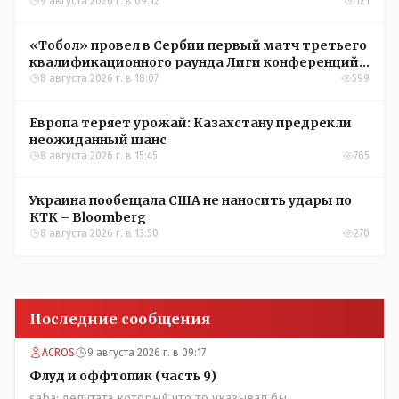
9 августа 2026 г. в 09:12
121
«Тобол» провел в Сербии первый матч третьего
квалификационного раунда Лиги конференций
УЕФА
8 августа 2026 г. в 18:07
599
Европа теряет урожай: Казахстану предрекли
неожиданный шанс
8 августа 2026 г. в 15:45
765
Украина пообещала США не наносить удары по
КТК – Bloomberg
8 августа 2026 г. в 13:50
270
Последние сообщения
ACROS
9 августа 2026 г. в 09:17
Флуд и оффтопик (часть 9)
saba: депутата который что то указывал бы