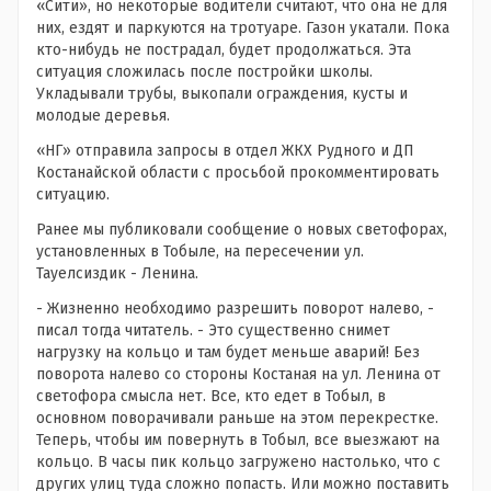
«Сити», но некоторые водители считают, что она не для
них, ездят и паркуются на тротуаре. Газон укатали. Пока
кто-нибудь не пострадал, будет продолжаться. Эта
ситуация сложилась после постройки школы.
Укладывали трубы, выкопали ограждения, кусты и
молодые деревья.
«НГ» отправила запросы в отдел ЖКХ Рудного и ДП
Костанайской области с просьбой прокомментировать
ситуацию.
Ранее мы публиковали сообщение о новых светофорах,
установленных в Тобыле, на пересечении ул.
Тауелсиздик - Ленина.
- Жизненно необходимо разрешить поворот налево, -
писал тогда читатель. - Это существенно снимет
нагрузку на кольцо и там будет меньше аварий! Без
поворота налево со стороны Костаная на ул. Ленина от
светофора смысла нет. Все, кто едет в Тобыл, в
основном поворачивали раньше на этом перекрестке.
Теперь, чтобы им повернуть в Тобыл, все выезжают на
кольцо. В часы пик кольцо загружено настолько, что с
других улиц туда сложно попасть. Или можно поставить