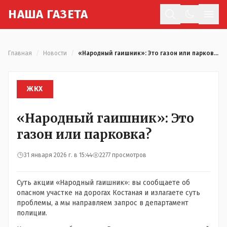
Н
АША
Г
АЗЕТА
Отк
Главная
/
Новости
/
«Народный гаишник»: Это газон или парковка?
ЖКХ
«Народный гаишник»: Это
газон или парковка?
31 января 2026 г. в 15:44
2277 просмотров
Суть акции «Народный гаишник»: вы сообщаете об
опасном участке на дорогах Костаная и излагаете суть
проблемы, а мы направляем запрос в департамент
полиции.