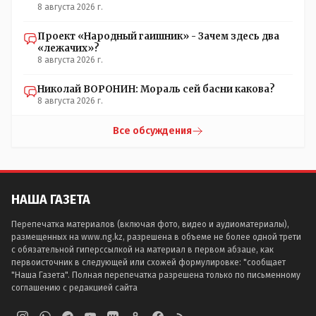
8 августа 2026 г.
Проект «Народный гаишник» - Зачем здесь два
«лежачих»?
8 августа 2026 г.
Николай ВОРОНИН: Мораль сей басни какова?
8 августа 2026 г.
Все обсуждения
НАША ГАЗЕТА
Перепечатка материалов (включая фото, видео и аудиоматериалы),
размещенных на www.ng.kz, разрешена в объеме не более одной трети
с обязательной гиперссылкой на материал в первом абзаце, как
первоисточник в следующей или схожей формулировке: "сообщает
"Наша Газета". Полная перепечатка разрешена только по письменному
соглашению с редакцией сайта