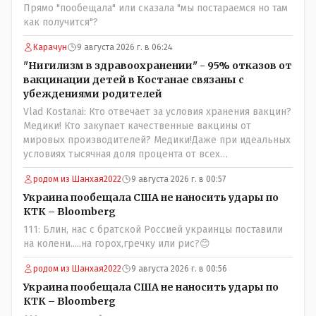
юывший секретарь ЦК КП Казахстана , впоследствии -
Прямо "пообещала" или сказала "мы постараемся но там
депутат Верховного Совета и Мажлиса и Председатель
как получится"?
партии коммунстов- он в то время и после и причём
НЕОДНОКРАТНО, указывал и многократно на недостатки
Карачун
9 августа 2026 г. в 06:24
Назарбая и предлагал ему самому ДОБРОВОЛЬНО уйти с
"Нигилизм в здравоохранении" - 95% отказов от
поста Президента.
вакцинации детей в Костанае связаны с
убеждениями родителей
Vlad Kostanai: Кто отвечает за условия хранения вакцин?
Медики! Кто закупает качественные вакцины от
мировых производителей? Медики!Даже при идеальных
условиях тысячная доля процента от всех
вакцинированных может иметь плохие последствия от
родом из Шанхая2022
9 августа 2026 г. в 00:57
прививки. Бумага нужна как защита от дол.....бов не
дружащих с школьными курсами предметов, в
Украина пообещала США не наносить удары по
частности биологии и математики. Vlad Kostanai: Поэтому
КТК – Bloomberg
люди и отказываются и я в том числе своих не
111: Блин, нас с братской Россией украинцы поставили
прививал.Лично я вам и тем другим людям благодарен.
на колени.....на горох,гречку или рис?😊
Добровольные действия направленные на сокращение
частотности появления в популяции соответствующих
родом из Шанхая2022
9 августа 2026 г. в 00:56
комбинаций генов заслуживают благодарности. Мы и
Украина пообещала США не наносить удары по
без того основательно загубили нормальный
КТК – Bloomberg
естественный отбор.