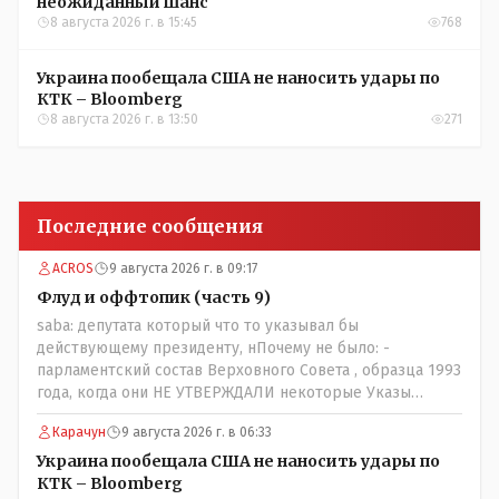
неожиданный шанс
8 августа 2026 г. в 15:45
768
Украина пообещала США не наносить удары по
КТК – Bloomberg
8 августа 2026 г. в 13:50
271
Последние сообщения
ACROS
9 августа 2026 г. в 09:17
Флуд и оффтопик (часть 9)
saba: депутата который что то указывал бы
действующему президенту, нПочему не было: -
парламентский состав Верховного Совета , образца 1993
года, когда они НЕ УТВЕРЖДАЛИ некоторые Указы
Назарбаева, особенно в части выборов и перевыборов и
Карачун
9 августа 2026 г. в 06:33
некоторых вопросах внутренней политики, и тогда
Назарбай волевым Указом РАСПУСТИЛ этот бунтарский
Украина пообещала США не наносить удары по
состав. Имя - Серикболсын Абдильдин вам знакомо -
КТК – Bloomberg