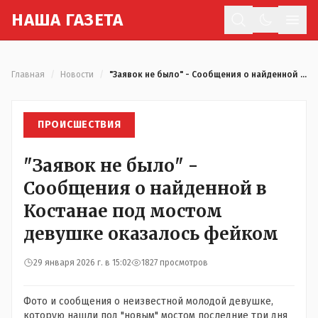
Н
АША
Г
АЗЕТА
Отк
Главная
/
Новости
/
"Заявок не было" - Сообщения о найденной в Костанае под мостом девушке оказалось фейком
ПРОИСШЕСТВИЯ
"Заявок не было" -
Сообщения о найденной в
Костанае под мостом
девушке оказалось фейком
29 января 2026 г. в 15:02
1827 просмотров
Фото и сообщения о неизвестной молодой девушке,
которую нашли под "новым" мостом последние три дня