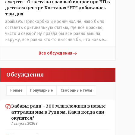
смерти - Ответа на главный вопрос про ЧП в
наша с тобой биография...."
детском центре Костаная "НГ" добивалась
три дня
abaika95: Прискорбно и ироничноА чё, надо было
оставить оригинальную статью, где всё красиво,
чисто и свежо? Ну правда бы всё равно вышла
наружу, все равно кто-то выяснил бы, что новые
кондиционеры установлены ПОСЛЕ смерти
ребенка. Или тебе такой вариант не нравится? Ты
Все обсуждения
вообще на чьей стороне в этой истории?
Прискорбно и иронично то, что кондиционеры
заменили после происшествия, и уже после этого
Обсуждения
пустили журналистов посмотреть, типа у нас всё
хорошо, смотрите, мальчик просто больной был.
Новые
Популярные
Свободные темы
Забавы ради - 300 млн вложили в новые
аттракционы в Рудном. Как и когда они
окупятся?
7 августа 2026 г.