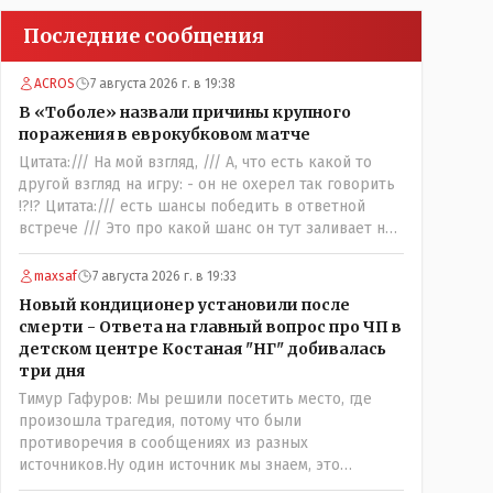
Последние сообщения
ACROS
7 августа 2026 г. в 19:38
В «Тоболе» назвали причины крупного
поражения в еврокубковом матче
Цитата:/// На мой взгляд, /// А, что есть какой то
другой взгляд на игру: - он не охерел так говорить
!?!? Цитата:/// есть шансы победить в ответной
встрече /// Это про какой шанс он тут заливает нам
в уши: - ".. забить на своём поле ЧЕТЫРЕ гола и при
этом не пропустить ни ОДНОГО,,,,"- сказки Венского
maxsaf
7 августа 2026 г. в 19:33
леса. Цитата://я поздравляю их с этой победой//
Новый кондиционер установили после
Значит морально: - игроки Тобола уже проиграли
смерти - Ответа на главный вопрос про ЧП в
ответную встречу: - чудо на поле не бывает, если
детском центре Костаная "НГ" добивалась
только у тебя в команде играет сам Марадона....
три дня
Тимур Гафуров: Мы решили посетить место, где
произошла трагедия, потому что были
противоречия в сообщениях из разных
источников.Ну один источник мы знаем, это
правозащитный центр, они утверждают, что ничего