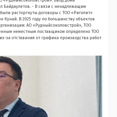
О «Рудныйсоколовстрой». Ввод дома
ил Байдаулетов. - В связи с ненадлежащим
 были расторгнуты договоры с ТОО «Риголит»
н Кунай. В 2025 году по большинству объектов
рганизации: АО «Рудныйсоколовстрой», ТОО
твенным неместным поставщиком определено ТОО
 из-за отставания от графика производства работ