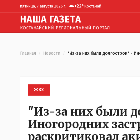
☁️
+
22
°
пятница, 7 августа 2026 г.
Костанай
Н
АША
Г
АЗЕТА
КОСТАНАЙСКИЙ РЕГИОНАЛЬНЫЙ ПОРТАЛ
Главная
/
Новости
/
"Из-за них были долгострои" - 
ЖКХ
"Из-за них были д
Иногородних зас
раскритиковал ак