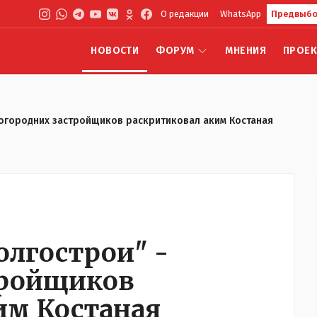
О редакции
WhatsApp
Предвыбо
НОВОСТИ
ФОРУМ
МНЕНИЯ
ПРОЕ
Иногородних застройщиков раскритиковал аким Костаная
олгострои" -
тройщиков
им Костаная