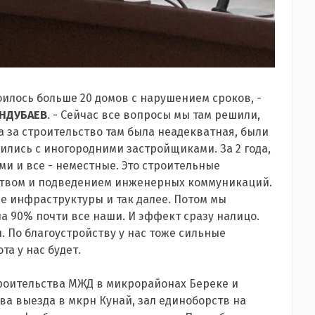
роилось больше 20 домов с нарушением сроков, -
УНДУБАЕВ
. - Сейчас все вопросы мы там решили,
на за строительство там была неадекватная, были
ились с иногородними застройщиками. За 2 года,
ми и все - неместные. Это строительные
ством и подведением инженерных коммуникаций.
ие инфраструктуры и так далее. Потом мы
на 90% почти все наши. И эффект сразу налицо.
 По благоустройству у нас тоже сильные
а у нас будет.
троительства МЖД в микрорайонах Береке и
ва выезда в мкрн Кунай, зал единоборств на