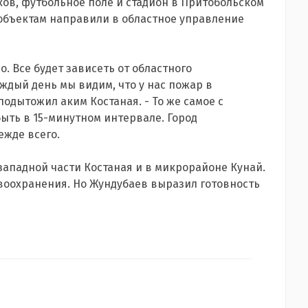
ов, футбольное поле и стадион в Притобольском
 объектам направили в областное управление
о. Все будет зависеть от областного
ждый день мы видим, что у нас пожар в
подытожил аким Костаная. - То же самое с
ыть в 15-минутном интервале. Город
ежде всего.
ападной части Костаная и в микрорайоне Кунай.
воохранения. Но Жундубаев выразил готовность