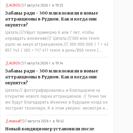
толком не работало на момент трагедии. А кто
ACROS
7 августа 2026 г. в 19:25
второй источник, с противоречивой информацией?
Забавы ради - 300 млн вложили в новые
Кто до вашей поездки утверждал, что там все ОК,
аттракционы в Рудном. Как и когда они
не жарко, и всё работает как надо?
окупятся?
Цитата:///Уйдет примерно 6 или 7 лет, чтобы
оправдать вложения/// Цитата:///300 млн тенге
ушло на закуп аттракционов./// 300 000 000 / 7 = 42
857 143 / 365 = 117 417 тенге в день/850 тенге (
средняя стоимость билета) - 138 человек в день -
такая должна быть средняя минимальная
ACROS
7 августа 2026 г. в 19:14
ежедневная посещаемость этих атракционов и
Забавы ради - 300 млн вложили в новые
только лишь для того что бы "отбить" стоимость
аттракционы в Рудном. Как и когда они
оборудования, прибавьте сюда ещё :- зарплата
окупятся?
персонала, налоги, амортизация оборудования, его
Цитата:// фотографировались и благодарили за
техобслуживание, покупка запчастей,
открытие нового парка аттракционов. // Точно так
электроэнергия, накладные и другие
же будут благодарить Ионенко в будущем когда он
непредвиденные расходы. И это не отнимая
построит технопарк. Я в этом уверен- несмотря на
морозные дни, непогоду и прочие нерабочие дни.
усилия некоего блогера и 50 примкнувших к нему
кучки рудненских манкуртов. По традиции нашего
maxsaf
7 августа 2026 г. в 18:42
пенсионера завершу свой комент строками из
Новый кондиционер установили после
советской песни: "...это наша с тобою страна- это