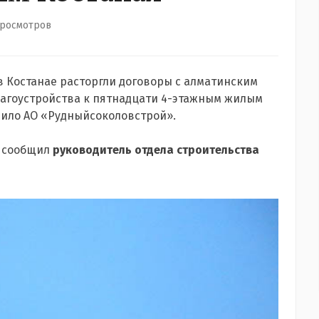
просмотров
в Костанае расторгли договоры с алматинским
лагоустройства к пятнадцати 4-этажным жилым
шило АО «Рудныйсоколовстрой».
и сообщил
руководитель отдела строительства