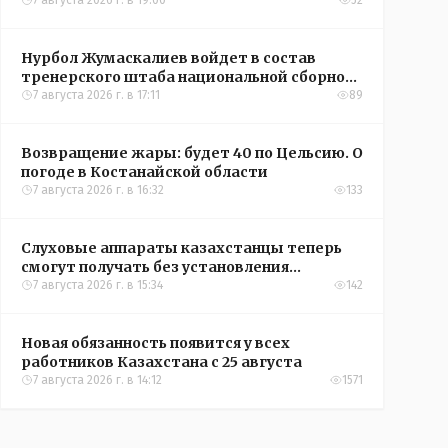
окупятся?
7 августа 2026 г. в 19:00
52
Нурбол Жумаскалиев войдет в состав
тренерского штаба национальной сборной
Казахстана по футболу
7 августа 2026 г. в 17:11
89
Возвращение жары: будет 40 по Цельсию. О
погоде в Костанайской области
7 августа 2026 г. в 16:32
133
Слуховые аппараты казахстанцы теперь
смогут получать без установления
инвалидности
7 августа 2026 г. в 15:34
142
Новая обязанность появится у всех
работников Казахстана с 25 августа
7 августа 2026 г. в 14:12
1571