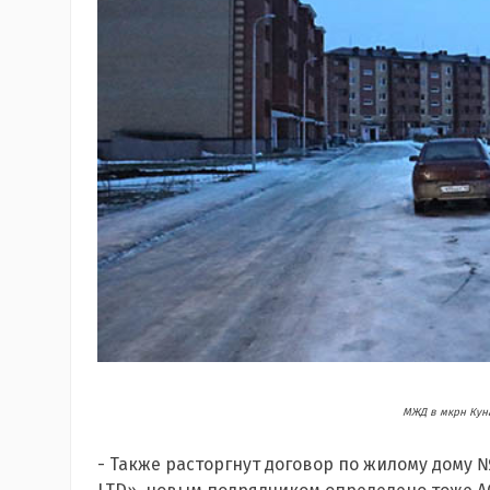
МЖД в мкрн Куна
- Также расторгнут договор по жилому дому 