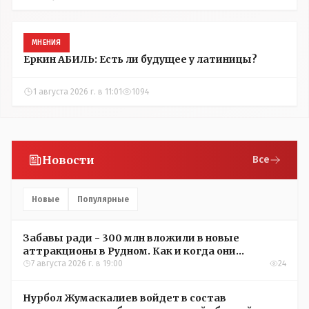
МНЕНИЯ
Еркин АБИЛЬ: Есть ли будущее у латиницы?
1 августа 2026 г. в 11:01
1094
Новости
Все
Новые
Популярные
Забавы ради - 300 млн вложили в новые
аттракционы в Рудном. Как и когда они
окупятся?
7 августа 2026 г. в 19:00
24
Нурбол Жумаскалиев войдет в состав