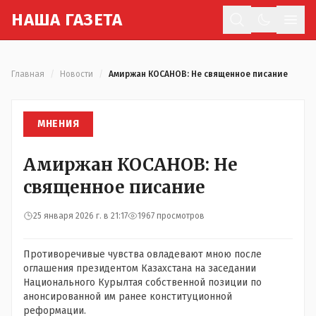
Н
АША
Г
АЗЕТА
Отк
Главная
/
Новости
/
Амиржан КОСАНОВ: Не священное писание
МНЕНИЯ
Амиржан КОСАНОВ: Не
священное писание
25 января 2026 г. в 21:17
1967 просмотров
Противоречивые чувства овладевают мною после
оглашения президентом Казахстана на заседании
Национального Курылтая собственной позиции по
анонсированной им ранее конституционной
реформации.