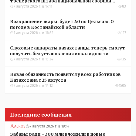
тренерского штаба национальной сборной
Казахстана по футболу
7 августа 2026 г. в 17:11
83
Возвращение жары: будет 40 по Цельсию. О
погоде в Костанайской области
7 августа 2026 г. в 16:32
127
Слуховые аппараты казахстанцы теперь смогут
получать без установления инвалидности
7 августа 2026 г. в 15:34
135
Новая обязанность появится у всех работников
Казахстана с 25 августа
7 августа 2026 г. в 14:12
1505
Последние сообщения
ACROS
7 августа 2026 г. в 19:14
Забавы ради - 300 млн вложили в новые