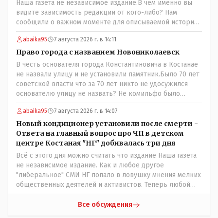
Наша газета не независимое издание.В чем именно вы
видите зависимость редакции от кого-либо? Нам
сообщили о важном моменте для описываемой истории.
И редакция отреагировала бы дополнительным
abaika95
7 августа 2026 г. в 14:11
исследованием на такие вопрос от любого читателя.
Писать "как надо" редакция не будет. Но мы будем
Право города с названием Новониколаевск
публиковать полную и объективную информацию. А
В честь основателя города Константиновича в Костанае
потом продолжать тему. если выяснятся новые
не назвали улицу и не установили памятник.Было 70 лет
обстоятельства.
советской власти что за 70 лет никто не удосужился
основателю улицу не назвать? Не комильфо было
генерал-губернаторам улицы дарить? При СССР что то
abaika95
7 августа 2026 г. в 14:07
знали о нем такое нехорошее? Ну и сейчас значит не
надо. Обойдёмся как-нибудь vofkakst: Где ономасты,
Новый кондиционер установили после смерти -
которые топят за возвращение исторических
Ответа на главный вопрос про ЧП в детском
названийТак вернули же историческое Кустанай
центре Костаная "НГ" добивалась три дня
коренное название городишка
Всё с этого дня можно считать что издание Наша газета
не независимое издание. Как и любое другое
"либеральное" СМИ НГ попало в ловушку мнения мелких
общественных деятелей и активистов. Теперь любой
активист и НПОшник будет поносить и диктовать
условия газете информационно бомбордируя ее пока та
Все обсуждения
не начнет писать "как надо" определенному кругу лиц.