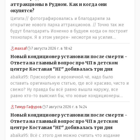
аттракционы в Рудном. Как и когда они
окупятся?
Цитата:// фотографировались и благодарили за
открытие нового парка аттракционов. // Точно так же
будут благодарить Ионенко в будуем когда он построит
технопарк. Я в этом уверен- несмотря на усилия
некоего блогера и примкнувших к нему кучки
maxsaf
7 августа 2026 г. в 18:42
рудненских манкуртов. По традиции нашего пенсионера
завершу строками из советской песни: "...это наша с
Новый кондиционер установили после смерти -
тобою страна- это наша с тобой биография...."
Ответа на главный вопрос про ЧП в детском
центре Костаная "НГ" добивалась три дня
abaika95: Прискорбно и ироничноА чё, надо было
оставить оригинальную статью, где всё красиво, чисто и
свежо? Ну правда бы всё равно вышла наружу, все
равно кто-то выяснил бы, что новые кондиционеры
установлены ПОСЛЕ смерти ребенка. Или тебе такой
Тимур Гафуров
7 августа 2026 г. в 14:24
вариант не нравится? Ты вообще на чьей стороне в этой
истории? Прискорбно и иронично то, что кондиционеры
Новый кондиционер установили после смерти -
заменили после происшествия, и уже после этого
Ответа на главный вопрос про ЧП в детском
пустили журналистов посмотреть, типа у нас всё
центре Костаная "НГ" добивалась три дня
хорошо, смотрите, мальчик просто больной был.
abaika95: Всё с этого дня можно считать что издание