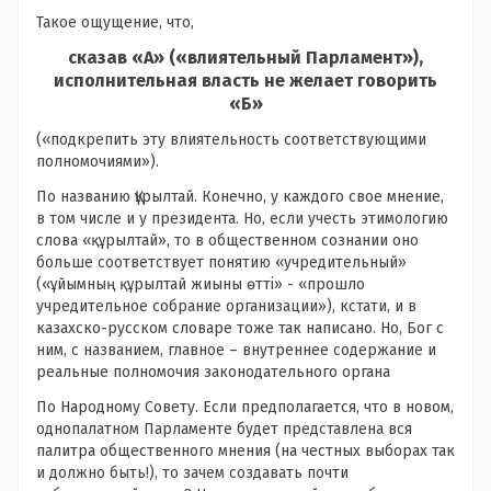
Такое ощущение, что,
сказав «А» («влиятельный Парламент»),
исполнительная власть не желает говорить
«Б»
(«подкрепить эту влиятельность соответствующими
полномочиями»).
По названию Құрылтай. Конечно, у каждого свое мнение,
в том числе и у президента. Но, если учесть этимологию
слова «құрылтай», то в общественном сознании оно
больше соответствует понятию «учредительный»
(«ұйымның құрылтай жиыны өтті» - «прошло
учредительное собрание организации»), кстати, и в
казахско-русском словаре тоже так написано. Но, Бог с
ним, с названием, главное – внутреннее содержание и
реальные полномочия законодательного органа
По Народному Совету. Если предполагается, что в новом,
однопалатном Парламенте будет представлена вся
палитра общественного мнения (на честных выборах так
и должно быть!), то зачем создавать почти