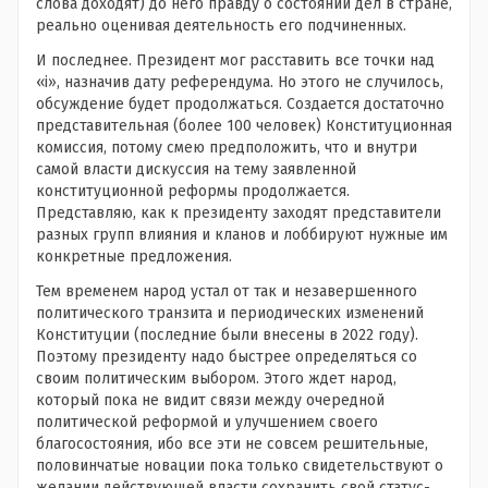
слова доходят) до него правду о состоянии дел в стране,
реально оценивая деятельность его подчиненных.
И последнее. Президент мог расставить все точки над
«i», назначив дату референдума. Но этого не случилось,
обсуждение будет продолжаться. Создается достаточно
представительная (более 100 человек) Конституционная
комиссия, потому смею предположить, что и внутри
самой власти дискуссия на тему заявленной
конституционной реформы продолжается.
Представляю, как к президенту заходят представители
разных групп влияния и кланов и лоббируют нужные им
конкретные предложения.
Тем временем народ устал от так и незавершенного
политического транзита и периодических изменений
Конституции (последние были внесены в 2022 году).
Поэтому президенту надо быстрее определяться со
своим политическим выбором. Этого ждет народ,
который пока не видит связи между очередной
политической реформой и улучшением своего
благосостояния, ибо все эти не совсем решительные,
половинчатые новации пока только свидетельствуют о
желании действующей власти сохранить свой статус-