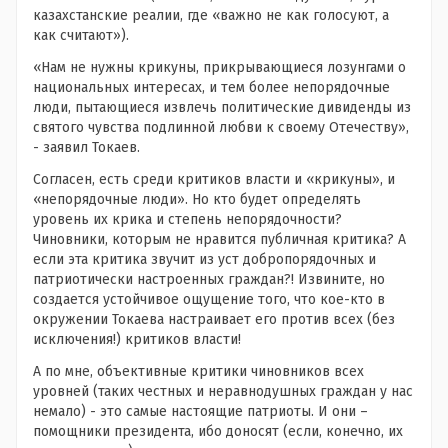
казахстанские реалии, где «важно не как голосуют, а
как считают»).
«Нам не нужны крикуны, прикрывающиеся лозунгами о
национальных интересах, и тем более непорядочные
люди, пытающиеся извлечь политические дивиденды из
святого чувства подлинной любви к своему Отечеству»,
- заявил Токаев.
Согласен, есть среди критиков власти и «крикуны», и
«непорядочные люди». Но кто будет определять
уровень их крика и степень непорядочности?
Чиновники, которым не нравится публичная критика? А
если эта критика звучит из уст добропорядочных и
патриотически настроенных граждан?! Извините, но
создается устойчивое ощущение того, что кое-кто в
окружении Токаева настраивает его против всех (без
исключения!) критиков власти!
А по мне, объективные критики чиновников всех
уровней (таких честных и неравнодушных граждан у нас
немало) - это самые настоящие патриоты. И они –
помощники президента, ибо доносят (если, конечно, их