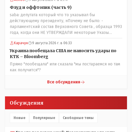
Флуд и оффтопик (часть 9)
saba: депутата который что то указывал бы
действующему президенту, нПочему не было: -
парламентский состав Верховного Совета , образца 1993
года, когда они НЕ УТВЕРЖДАЛИ некоторые Указы
Назарбаева, особенно в части выборов и перевыборов и
Карачун
9 августа 2026 г. в 06:33
некоторых вопросах внутренней политики, и тогда
Назарбай волевым Указом РАСПУСТИЛ этот бунтарский
Украина пообещала США не наносить удары по
состав. Имя - Серикболсын Абдильдин вам знакомо -
КТК – Bloomberg
юывший секретарь ЦК КП Казахстана , впоследствии -
Прямо "пообещала" или сказала "мы постараемся но там
депутат Верховного Совета и Мажлиса и Председатель
как получится"?
партии коммунстов- он в то время и после и причём
НЕОДНОКРАТНО, указывал и многократно на недостатки
Все обсуждения
Назарбая и предлагал ему самому ДОБРОВОЛЬНО уйти с
поста Президента.
Обсуждения
Новые
Популярные
Свободные темы