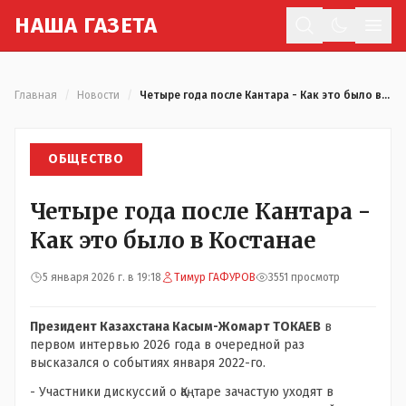
Н
АША
Г
АЗЕТА
Отк
Главная
/
Новости
/
Четыре года после Кантара - Как это было в Костанае
ОБЩЕСТВО
Четыре года после Кантара -
Как это было в Костанае
5 января 2026 г. в 19:18
Тимур ГАФУРОВ
3551 просмотр
Президент Казахстана Касым-Жомарт ТОКАЕВ
в
первом интервью 2026 года в очередной раз
высказался о событиях января 2022-го.
- Участники дискуссий о Қаңтаре зачастую уходят в