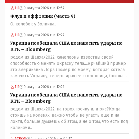
111
9 августа 2026 г. в 12:57
Флуд и оффтопик (часть 9)
О, колобок у Золкина..
111
9 августа 2026 г. в 12:27
Украина пообещала США не наносить удары по
КТК – Bloomberg
родом из Шанхая2022: хамелеоны известны своей
способностью менять окраску тела....Ярчайший пример
это американка Лора Люмер по моему, которая хотела
замочить Украину, теперь ярая ее сторонница, близкая
к Трампу. Ну и западные страны тем более, которые
111
9 августа 2026 г. в 12:21
предоставляли Зеленскому убежище, чтоб он бежал и
которые развернулись потом на 180 или 360 градусов,
Украина пообещала США не наносить удары по
посмотрев на того, как он не сдался, но ты же там сам
КТК – Bloomberg
живешь и многое знаешь о тех, на кого работаешь.. Это
родом из Шанхая2022: на горох,гречку или рис?Когда
просто прагматизм и ничего личного. Победим мы, они
стоишь на коленях, важно чтобы не упасть еще и на
встанут под нас и наоборот и все это понимают..
локтя, больше думаешь об этом, а не о том, что есть под
коленями..
ACROS
9 августа 2026 г. в 09:17