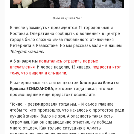
Фото из архива "НГ"
В числе упомянутых президентом 12 городов был и
Костанай. Оперативно сообщать о волнениях в центре
города было сложно из-за глобального отключения
Интернета в Казахстане. Но мы рассказывали - в нашем
Telegram-канале
.
А 6 января мы
попытались отразить первые
впечатления
. И через неделю, 13 января,
подвести итог
тому, что видели и слышали
.
И завершалась эта статья цитатой
блогера из Алматы
Ержана ЕСИМХАНОВА
, который тогда писал, что все
произошедшее еще предстоит осмыслить.
"Точно, - резюмировали тогда мы. - И самое главное,
чтобы то, что произошло, что началось с протестов ради
лучшей жизни, было не зря. А опасность такая есть.
Огромная. Как он справедливо отметил, «у победы
много отцов». Как только ситуацию в Алматы