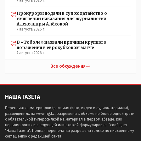
7 августа 2026 г.
Прокуроры подали в суд ходатайство о
смягчении наказания для журналистки
Александры Алёховой
7 августа 2026 г.
В «Тоболе» назвали причины крупного
поражения в еврокубковом матче
7 августа 2026 г.
Все обсуждения
НАША ГАЗЕТА
Перепечатка материалов (включая фото, видео и аудиоматериалы),
размещенных на www.ng.kz, разрешена в объеме не более одной трети
с обязательной гиперссылкой на материал в первом абзаце, как
первоисточник в следующей или схожей формулировке: "сообщает
"Наша Газета". Полная перепечатка разрешена только по письменному
соглашению с редакцией сайта