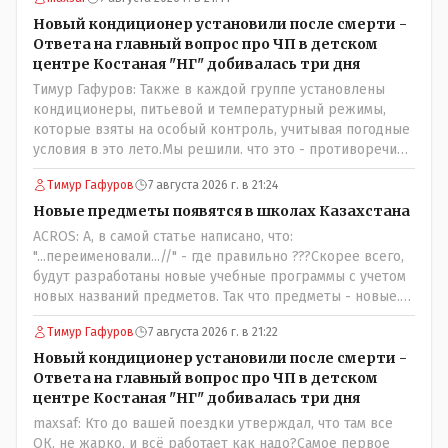
Новый кондиционер установили после смерти -
Ответа на главный вопрос про ЧП в детском
центре Костаная "НГ" добивалась три дня
Тимур Гафуров: Также в каждой группе установлены
кондиционеры, питьевой и температурный режимы,
которые взяты на особый контроль, учитывая погодные
условия в это лето.Мы решили. что это - противоречие.
Вы считаете иначе?Ну тут противоречия нет. Этот
Тимур Гафуров
7 августа 2026 г. в 21:24
комментарий прозвучал на следующий день после
трагедии, то есть 29 июля, когда спешно установили и
Новые предметы появятся в школах Казахстана
воду, и новые кондиционеры, и впервые поставили
ACROS: А, в самой статье написано, что:
температурный режим на контроль. То есть первая
"...переименовали...//" - где правильно ???Скорее всего,
часть - информация до трагедии, вторая часть -
будут разработаны новые учебные программы с учетом
информация после трагедии, когда все уже было
новых названий предметов. Так что предметы - новые.
исправлено.
Хоть и переименованные)
Тимур Гафуров
7 августа 2026 г. в 21:22
Новый кондиционер установили после смерти -
Ответа на главный вопрос про ЧП в детском
центре Костаная "НГ" добивалась три дня
maxsaf: Кто до вашей поездки утверждал, что там все
ОК, не жарко, и всё работает как надо?Самое первое