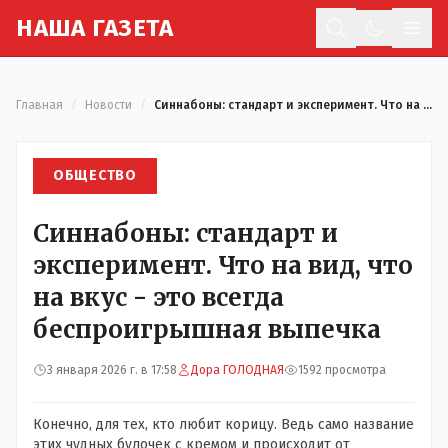
Н
АША
Г
АЗЕТА
Отк
Главная
/
Новости
/
Синнабоны: стандарт и эксперимент. Что на вид, что на вкус - это всегда беспроигрышная выпечка
ОБЩЕСТВО
Синнабоны: стандарт и
эксперимент. Что на вид, что
на вкус - это всегда
беспроигрышная выпечка
3 января 2026 г. в 17:58
Дора ГОЛОДНАЯ
1592 просмотра
Конечно, для тех, кто любит корицу. Ведь само название
этих чудных булочек с кремом и происходит от