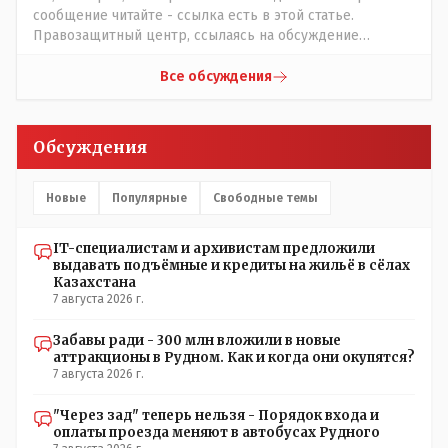
сообщение читайте - ссылка есть в этой статье.
Правозащитный центр, ссылаясь на обсуждение
сотрудников интерната в рабочем чате, которые
прислали ему в виде аудиосообщений, пишет, что
Все обсуждения
воспитатели долго добивались установки
кондиционеров в помещениях, где есть дети, однако к
настоящему времени их установили только в
Обсуждения
помещениях, предназначенных для административно-
управленческого персонала. И Также в каждой группе
установлены кондиционеры, питьевой и температурный
Новые
Популярные
Свободные темы
режимы, которые взяты на особый контроль, учитывая
погодные условия в это лето. Мы решили. что это -
IT-специалистам и архивистам предложили
противоречие. Вы считаете иначе?
выдавать подъёмные и кредиты на жильё в сёлах
Казахстана
7 августа 2026 г.
Забавы ради - 300 млн вложили в новые
аттракционы в Рудном. Как и когда они окупятся?
7 августа 2026 г.
"Через зад" теперь нельзя - Порядок входа и
оплаты проезда меняют в автобусах Рудного