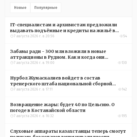
Новые
Популярные
IT-специалистам и архивистам предложили
выдавать подъёмные и кредиты на жильё в
сёлах Казахстана
7 августа 2026 г. в 20:56
54
Забавы ради - 300 млн вложили в новые
аттракционы в Рудном. Как и когда они
окупятся?
7 августа 2026 г. в 19:00
130
Нурбол Жумаскалиев войдет в состав
тренерского штаба национальной сборной
Казахстана по футболу
7 августа 2026 г. в 17:11
142
Возвращение жары: будет 40 по Цельсию. О
погоде в Костанайской области
7 августа 2026 г. в 16:32
195
Слуховые аппараты казахстанцы теперь смогут