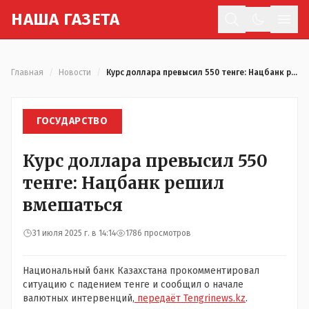
Н
АША
Г
АЗЕТА
Отк
Главная
/
Новости
/
Курс доллара превысил 550 тенге: Нацбанк решил вмешаться
ГОСУДАРСТВО
Курс доллара превысил 550
тенге: Нацбанк решил
вмешаться
31 июля 2025 г. в 14:14
1786 просмотров
Национальный банк Казахстана прокомментировал
ситуацию с падением тенге и сообщил о начале
валютных интервенций,
передаёт Tengrinews.kz
.