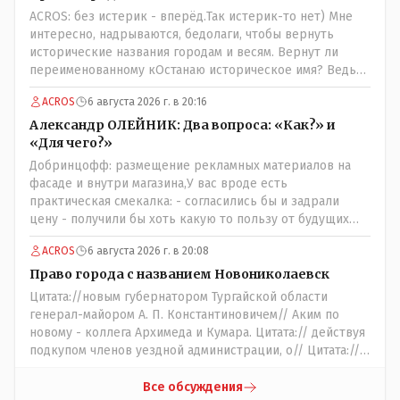
ACROS: без истерик - вперёд.Так истерик-то нет) Мне
интересно, надрываются, бедолаги, чтобы вернуть
исторические названия городам и весям. Вернут ли
переименованному кОстанаю историческое имя? Ведь
для этого же эти она.. ономасты существуют)) Или тут
ACROS
6 августа 2026 г. в 20:16
тоже двойной стандарт есть?
Александр ОЛЕЙНИК: Два вопроса: «Как?» и
«Для чего?»
Добринцофф: размещение рекламных материалов на
фасаде и внутри магазина,У вас вроде есть
практическая смекалка: - согласились бы и задрали
цену - получили бы хоть какую то пользу от будущих
депутатов, как говориться- с паршивой овцы хоть
ACROS
6 августа 2026 г. в 20:08
шерсти клок, тем более эта тётенька платила бы не со
своего кармана, а с халявных, партийных денег.- думаю
Право города с названием Новониколаевск
сильно не торговалась бы.
Цитата://новым губернатором Тургайской области
генерал-майором А. П. Константиновичем// Аким по
новому - коллега Архимеда и Кумара. Цитата:// действуя
подкупом членов уездной администрации, о// Цитата://
Последовала спекуляция земельными участками,//
Интересно: - тогда был антикорруционный комитет ???
Все обсуждения