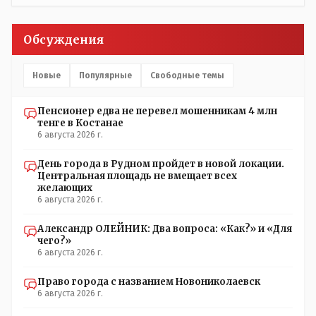
Цитата:/// киргизское население // Казахи. Цитата://
Административный персонал в 1885 году состоял из
уездного начальника, старшего и младшего помощников
Обсуждения
и двух письмоводителей, в уездном управлении
выделились отделы полиции, суда и городской управы.
Имелись уездный и ветеринарный врачи, повивальная
Новые
Популярные
Свободные темы
бабка, фельдшер, открылась аптека.// Областной
акимат - по нынешнему. Цитата:///В честь основателя
Пенсионер едва не перевел мошенникам 4 млн
города Константиновича в Костанае не назвали улицу и
тенге в Костанае
не установили памятник.// vofkakst: Где ономасты,
6 августа 2026 г.
которые топят за возвращение исторических названий?
Какие проблемы, почему кто то должен делать что то за
День города в Рудном пройдет в новой локации.
вас- - выдвинете идею, создайте инициативную группу,
Центральная площадь не вмещает всех
напишите ходатайство в гор.маслихат и без истерик -
желающих
вперёд. Под лежачий камень- вода не потечёт. Насчёт
6 августа 2026 г.
ономастов: - нужны русскоязычные ономасты - я думаю
они найдутся.
Александр ОЛЕЙНИК: Два вопроса: «Как?» и «Для
чего?»
6 августа 2026 г.
Право города с названием Новониколаевск
6 августа 2026 г.