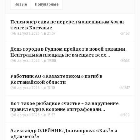
Новые
Популярные
Пенсионер едва не перевел мошенникам 4 млн
тенге в Костанае
6 августа 2026 г. в 21:07
163
День города в Рудном пройдет в новой локации.
Центральная площадь не вмещает всех
желающих
6 августа 2026 г. в 19:08
553
Работник АО «Казахтелеком» погиб в
Костанайской области
6 августа 2026 г. в 17:10
1617
Вот такое рыбацкое счастье - За нарушение
правил езды в колонне оштрафовали
участников соревнований в Аркалыке
6 августа 2026 г. в 15:57
509
Александр ОЛЕЙНИК: Два вопроса: «Как?» и
«Для чего?»