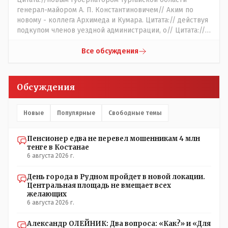
генерал-майором А. П. Константиновичем// Аким по
новому - коллега Архимеда и Кумара. Цитата:// действуя
подкупом членов уездной администрации, о// Цитата://
Последовала спекуляция земельными участками,//
Интересно: - тогда был антикорруционный комитет ???
Все обсуждения
Цитата:/// киргизское население // Казахи. Цитата://
Административный персонал в 1885 году состоял из
уездного начальника, старшего и младшего помощников
Обсуждения
и двух письмоводителей, в уездном управлении
выделились отделы полиции, суда и городской управы.
Имелись уездный и ветеринарный врачи, повивальная
Новые
Популярные
Свободные темы
бабка, фельдшер, открылась аптека.// Областной
акимат - по нынешнему. Цитата:///В честь основателя
Пенсионер едва не перевел мошенникам 4 млн
города Константиновича в Костанае не назвали улицу и
тенге в Костанае
не установили памятник.// vofkakst: Где ономасты,
6 августа 2026 г.
которые топят за возвращение исторических названий?
Какие проблемы, почему кто то должен делать что то за
День города в Рудном пройдет в новой локации.
вас- - выдвинете идею, создайте инициативную группу,
Центральная площадь не вмещает всех
напишите ходатайство в гор.маслихат и без истерик -
желающих
вперёд. Под лежачий камень- вода не потечёт. Насчёт
6 августа 2026 г.
ономастов: - нужны русскоязычные ономасты - я думаю
они найдутся.
Александр ОЛЕЙНИК: Два вопроса: «Как?» и «Для