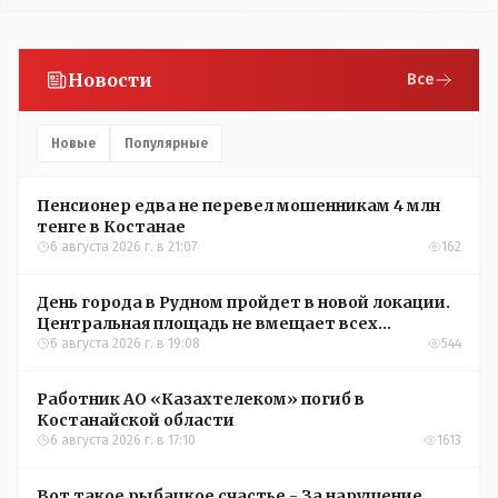
Новости
Все
Новые
Популярные
Пенсионер едва не перевел мошенникам 4 млн
тенге в Костанае
6 августа 2026 г. в 21:07
162
День города в Рудном пройдет в новой локации.
Центральная площадь не вмещает всех
желающих
6 августа 2026 г. в 19:08
544
Работник АО «Казахтелеком» погиб в
Костанайской области
6 августа 2026 г. в 17:10
1613
Вот такое рыбацкое счастье - За нарушение