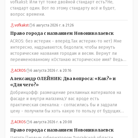
vofkakst: Или тут тоже двойной стандарт есть?Не,
стандарт один. Вот по этому стандарту всё и будет,
вопрос времени.
vofkakst
6 августа 2026 г. в 21:26
Право города с названием Новониколаевск
ACROS: без истерик - вперёд.Так истерик-то нет) Мне
интересно, надрываются, бедолаги, чтобы вернуть
исторические названия городам и весям. Вернут ли
переименованному кОстанаю историческое имя? Ведь
для этого же эти она.. ономасты существуют)) Или тут
ACROS
6 августа 2026 г. в 20:16
тоже двойной стандарт есть?
Александр ОЛЕЙНИК: Два вопроса: «Как?» и
«Для чего?»
Добринцофф: размещение рекламных материалов на
фасаде и внутри магазина,У вас вроде есть
практическая смекалка: - согласились бы и задрали
цену - получили бы хоть какую то пользу от будущих
депутатов, как говориться- с паршивой овцы хоть
ACROS
6 августа 2026 г. в 20:08
шерсти клок, тем более эта тётенька платила бы не со
своего кармана, а с халявных, партийных денег.- думаю
Право города с названием Новониколаевск
сильно не торговалась бы.
Цитата://новым губернатором Тургайской области