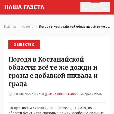
Н
АША
Г
АЗЕТА
Отк
Главная
/
Новости
/
Погода в Костанайской области: всё те же дожди и грозы с добавкой шквала и града
ОБЩЕСТВО
Погода в Костанайской
области: всё те же дожди и
грозы с добавкой шквала и
града
30 июля 2025 г. в 22:30
Елена ПИКЕЛЬНАЯ
1950 просмотров
По прогнозам синоптиков, в четверг, 31 июля, по
области будут идти грозовые дожди, особенно сильные