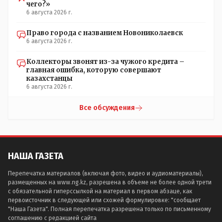
чего?»
6 августа 2026 г.
Право города с названием Новониколаевск
6 августа 2026 г.
Коллекторы звонят из-за чужого кредита –
главная ошибка, которую совершают
казахстанцы
6 августа 2026 г.
Все обсуждения
НАША ГАЗЕТА
Перепечатка материалов (включая фото, видео и аудиоматериалы),
размещенных на www.ng.kz, разрешена в объеме не более одной трети
с обязательной гиперссылкой на материал в первом абзаце, как
первоисточник в следующей или схожей формулировке: "сообщает
"Наша Газета". Полная перепечатка разрешена только по письменному
соглашению с редакцией сайта