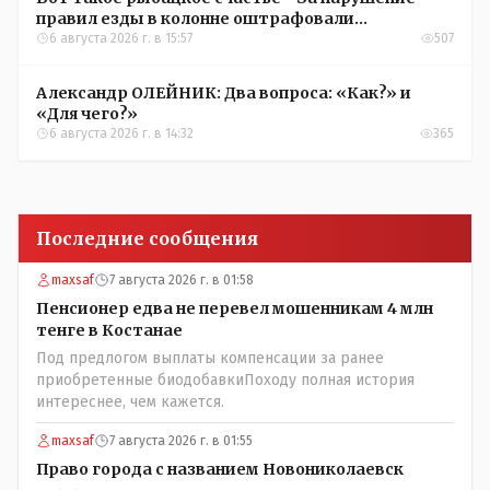
правил езды в колонне оштрафовали
участников соревнований в Аркалыке
6 августа 2026 г. в 15:57
507
Александр ОЛЕЙНИК: Два вопроса: «Как?» и
«Для чего?»
6 августа 2026 г. в 14:32
365
Последние сообщения
maxsaf
7 августа 2026 г. в 01:58
Пенсионер едва не перевел мошенникам 4 млн
тенге в Костанае
Под предлогом выплаты компенсации за ранее
приобретенные биодобавкиПоходу полная история
интереснее, чем кажется.
maxsaf
7 августа 2026 г. в 01:55
Право города с названием Новониколаевск