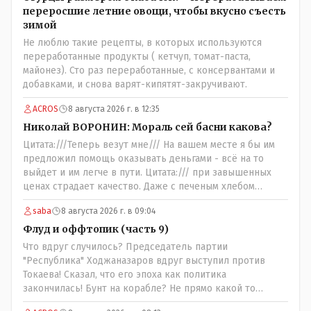
переросшие летние овощи, чтобы вкусно съесть
зимой
Не люблю такие рецепты, в которых используются
переработанные продукты ( кетчуп, томат-паста,
майонез). Сто раз переработанные, с консервантами и
добавками, и снова варят-кипятят-закручивают.
ACROS
8 августа 2026 г. в 12:35
Николай ВОРОНИН: Мораль сей басни какова?
Цитата:///Теперь везут мне/// На вашем месте я бы им
предложил помощь оказывать деньгами - всё на то
выйдет и им легче в пути. Цитата:/// при завышенных
ценах страдает качество. Даже с печеным хлебом
проблема. // На вкус и цвет........., по мне : - наша молочка
saba
8 августа 2026 г. в 09:04
значительно вкуснее чем руссская и белоруская, а хлеб
покупайте формовой, бюджетный- он значительно
Флуд и оффтопик (часть 9)
вкусней остальных, но самый вкусный хлеб в совхозных
Что вдруг случилось? Председатель партии
пекарнях; мясо - русское, белоруское не вкусное- наше
"Республика" Ходжаназаров вдруг выступил против
значительно вкусней и натуральное Цитата:///В
Токаева! Сказал, что его эпоха как политика
финансовой столице республики все дешевле./// Что
закончилась! Бунт на корабле? Не прямо какой то
правда то правда: - там продкты и фрукты-овощи
правдолюб вдруг выступил! Может он инопланетянин?