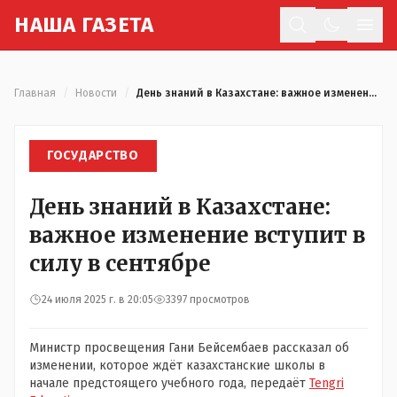
Н
АША
Г
АЗЕТА
Отк
Главная
/
Новости
/
День знаний в Казахстане: важное изменение вступит в силу в сентябре
ГОСУДАРСТВО
День знаний в Казахстане:
важное изменение вступит в
силу в сентябре
24 июля 2025 г. в 20:05
3397 просмотров
Министр просвещения Гани Бейсембаев рассказал об
изменении, которое ждёт казахстанские школы в
начале предстоящего учебного года, передаёт
Tengri