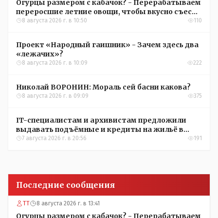
Огурцы размером с кабачок? - Перерабатываем
переросшие летние овощи, чтобы вкусно съесть
зимой
8 августа 2026 г. в 10:50
110
Проект «Народный гаишник» - Зачем здесь два
«лежачих»?
8 августа 2026 г. в 10:09
222
Николай ВОРОНИН: Мораль сей басни какова?
8 августа 2026 г. в 09:09
375
IT-специалистам и архивистам предложили
выдавать подъёмные и кредиты на жильё в
сёлах Казахстана
7 августа 2026 г. в 20:56
191
Последние сообщения
ТТ
8 августа 2026 г. в 13:41
Огурцы размером с кабачок? - Перерабатываем