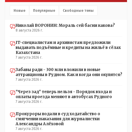
Впрочем, не надо гадать: - это замутили УМНЫЕ люди
наверху , близко расположенные к гос.бюджету-
Новые
Популярные
Свободные темы
наверняка они знают что делают.
Николай ВОРОНИН: Мораль сей басни какова?
8 августа 2026 г.
IT-специалистам и архивистам предложили
выдавать подъёмные и кредиты на жильё в сёлах
Казахстана
7 августа 2026 г.
Забавы ради - 300 млн вложили в новые
аттракционы в Рудном. Как и когда они окупятся?
7 августа 2026 г.
"Через зад" теперь нельзя - Порядок входа и
оплаты проезда меняют в автобусах Рудного
7 августа 2026 г.
Прокуроры подали в суд ходатайство о
смягчении наказания для журналистки
Александры Алёховой
7 августа 2026 г.