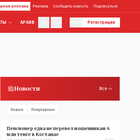
рная реклама
Реклама
Сообщить новость
Подписаться
КТЫ
АРХИВ
Войти
Регистрация
Новости
Все
Новые
Популярные
Пенсионер едва не перевел мошенникам 4
млн тенге в Костанае