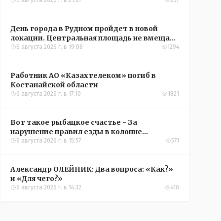
6 августа 2026 г. в 21:07
237
День города в Рудном пройдет в новой
локации. Центральная площадь не вмещает
всех желающих
6 августа 2026 г. в 19:08
1294
Работник АО «Казахтелеком» погиб в
Костанайской области
6 августа 2026 г. в 17:10
1821
Вот такое рыбацкое счастье - За
нарушение правил езды в колонне
оштрафовали участников соревнований в
6 августа 2026 г. в 15:57
571
Аркалыке
Александр ОЛЕЙНИК: Два вопроса: «Как?»
и «Для чего?»
6 августа 2026 г. в 14:32
410