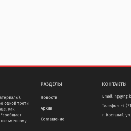
РАЗДЕЛЫ
КОНТАКТЫ
Email:
ng@ng.k
атериалы),
Новости
ее одной трети
Телефон
:
+7 (7
Архив
це, как
 "сообщает
г. Костанай, ул
Соглашение
о письменному