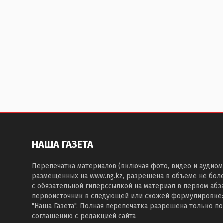
НАША ГАЗЕТА
Перепечатка материалов (включая фото, видео и аудиом
размещенных на www.ng.kz, разрешена в объеме не бол
с обязательной гиперссылкой на материал в первом абза
первоисточник в следующей или схожей формулировке:
"Наша Газета". Полная перепечатка разрешена только п
соглашению с редакцией сайта