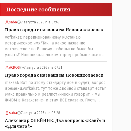
Последние сообщения
saba
7 августа 2026 г. в 07:45
Право города с названием Новониколаевск
vofkakst: переименованному кОстанаю
историческое имя?Так , а какое название
истрическое по Вашему любопытно было бы
узнать? Новониколаевском город пробыл кажется
лет 14! Всё остальное время был в русской версии
Кустанаем, теперь в казахской версии Костанай.
ACROS
7 августа 2026 г. в 07:21
Что не так? При чём здесь ономасты? Был
Право города с названием Новониколаевск
например Константинополь в римской версии, стал
maxsaf: Вот по этому стандарту всё и будет, вопрос
Стамбул в турецкой, какое название здесь
времени.vofkakst: тут тоже двойной стандарт есть?
историческое?
Макс правильно и реалистиччески говорит: - мы
ЖИВМ в Казахстане- и этим ВСЁ сказано. Пусть
люди попробуют- вдруг получиться, хотя навряд ли,
вы же сами сказали: "....чтобы вернуть
saba
7 августа 2026 г. в 06:28
исторические названия городам и весям...."
Александр ОЛЕЙНИК: Два вопроса: «Как?» и
историческое название согласно этой же статьи :-
«Для чего?»
Цитата:..."...Комиссия утвердила новое место для