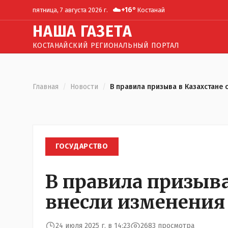
☁️
+
16
°
пятница, 7 августа 2026 г.
Костанай
Н
АША
Г
АЗЕТА
КОСТАНАЙСКИЙ РЕГИОНАЛЬНЫЙ ПОРТАЛ
Главная
/
Новости
/
В правила призыва в Казахстане 
ГОСУДАРСТВО
В правила призыва
внесли изменения
24 июля 2025 г. в 14:23
2683 просмотра