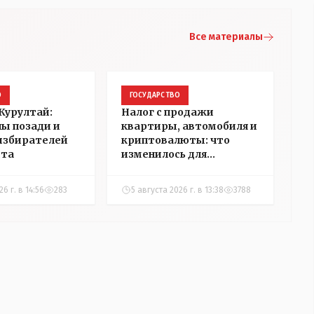
Все материалы
О
ГОСУДАРСТВО
Курултай:
Налог с продажи
пы позади и
квартиры, автомобиля и
избирателей
криптовалюты: что
ста
изменилось для
казахстанцев
6 г. в 14:56
283
5 августа 2026 г. в 13:38
3788