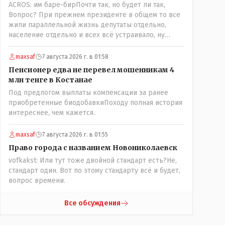
ACROS: им баре-бирПочти так, но будет ли так,
поселения ниже по Тоболу около брода,
Вопрос? При прежнем президенте в общем то все
находившегося около урочища Кустанай,
жили параллельной жизнь депутаты отдельно,
предложив назвать его Ново-Николаевским...." Так
население отдельно и всех всё устраивало, ну
что всё в цвет: - Кустанай - историческое название,
кроме отдельных очень активных членов общества,
а Ново -Николаевск - его назвали пришлые люди.
их всегда быстро выявляли и кого за границу, кого
maxsaf
7 августа 2026 г. в 01:58
в камеру, но они не делали погоду в общественно-
Пенсионер едва не перевел мошенникам 4
политической жизни страны! А теперь когда власть
млн тенге в Костанае
потихоньку забирается в карман к народу многим
Под предлогом выплаты компенсации за ранее
уже хочется спросить у депутатов:" А народные ли
приобретенные биодобавкиПоходу полная история
вы избранники?" Но те глухо отгородились
интереснее, чем кажется.
обезличивающей стеной партии, которую якобы мы
избрали и спросить увы не получается! Парадкс в
том что и власти это не особо нужно, когда пар
maxsaf
7 августа 2026 г. в 01:55
скапливается, ему требуется выход, а депутаты
Право города с названием Новониколаевск
были бы идеальным барашком на заклание! Но как
vofkakst: Или тут тоже двойной стандарт есть?Не,
обычно, спешили, до конца не продумали, а тут ещё
стандарт один. Вот по этому стандарту всё и будет,
на важных постах где думать должны были никого
вопрос времени.
не оказалось(отдыхали где то) вот так всё и
получилось!
Все обсуждения