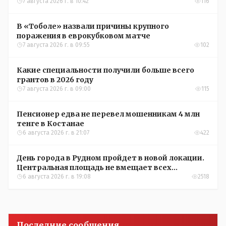
Александры Алёховой
7 августа 2026 г. в 10:42
116
В «Тоболе» назвали причины крупного
поражения в еврокубковом матче
7 августа 2026 г. в 09:55
102
Какие специальности получили больше всего
грантов в 2026 году
7 августа 2026 г. в 09:00
115
Пенсионер едва не перевел мошенникам 4 млн
тенге в Костанае
6 августа 2026 г. в 21:07
422
День города в Рудном пройдет в новой локации.
Центральная площадь не вмещает всех
желающих
6 августа 2026 г. в 19:08
2518
Последние сообщения