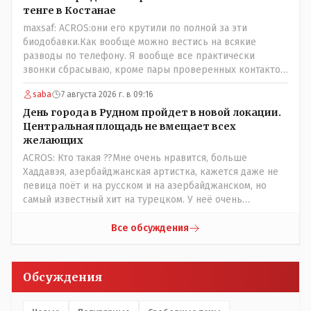
вместе! Пока прокатывает по вышеизложенным Вами
тенге в Костанае
причинам, просто обстоятельства немного меняются по
maxsaf: ACROS:они его крутили по полной за эти
сравнению с Назарбаевскими временами, власти
биодобавки.Как вообще можно вестись на всякие
решили пощупать кошелёк населения, а это уже
разводы по телефону. Я вообще все практически
неизвестная в уравнении взаимоотношений власти и
звонки сбрасываю, кроме пары проверенных контактов.
народа! Тут бы как раз специалист-аналитик и
Один раз мне мой банк позвонил, не мошенники. Я
пригодился бы!
saba
7 августа 2026 г. в 09:16
приехал туда, в банк, нашел того, кто мне звонил,
притащил к главному менеджеру и обоим сказал: ещё
День города в Рудном пройдет в новой локации.
один такой звонок, без разницы, какая причина, и я
Центральная площадь не вмещает всех
счета свои у вас позакрываю. Остальные входящие
желающих
сразу в бан, по умолчанию для меня любой входящий -
ACROS: Кто такая ??Мне очень нравится, больше
Скам, пока не доказано обратное - Zero trust. Все
Хаддавэя, азербайджанская артистка, кажется даже не
созвоны - только на верифицируемые номера.Всё
певица поёт и на русском и на азербайджанском, но
верно, я тоже так поступаю,но увы любопытство ещё
самый известный хит на турецком. У неё очень
никто не отменял! Я уже давно всё объяснил жене, но
необычный низкий тембр голоса!
она все равно меня допрашивает:" Кто звонил? От кого
Все обсуждения
скрываешься? Почему сбросил?"
Обсуждения