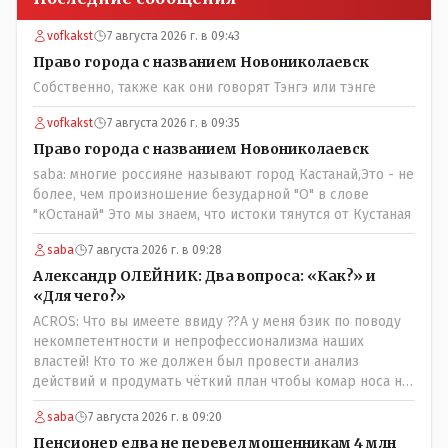
vofkakst
7 августа 2026 г. в 09:43
Право города с названием Новониколаевск
Собственно, также как они говорят Тэнгэ или тэнге
vofkakst
7 августа 2026 г. в 09:35
Право города с названием Новониколаевск
saba: многие россияне называют город Кастанай,Это - не
более, чем произношение безударной "О" в слове
"кОстанай" Это мы знаем, что истоки тянутся от Кустаная
saba
7 августа 2026 г. в 09:28
Александр ОЛЕЙНИК: Два вопроса: «Как?» и
«Для чего?»
ACROS: Что вы имеете ввиду ??А у меня бзик по поводу
некомпетентности и непрофессионализма наших
властей! Кто то же должен был провести анализ
действий и продумать чёткий план чтобы комар носа не
подточил! Но тут явно спешили, а в аналитическом
saba
7 августа 2026 г. в 09:20
центре либо кто то из родственников сидит, либо
ведущий специалист на Мальдивы уехал, либо всё
Пенсионер едва не перевел мошенникам 4 млн