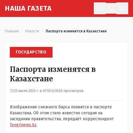
Н
АША
Г
АЗЕТА
Отк
Главная
/
Новости
/
Паспорта изменятся в Казахстане
ГОСУДАРСТВО
Паспорта изменятся в
Казахстане
23 июля 2025 г. в 01:55
3626 просмотров
Изображение снежного барса появится в паспорте
Казахстана. Об этом стало известно сегодня на
заседании правительства, передаёт корреспондент
Tengrinews.kz
.