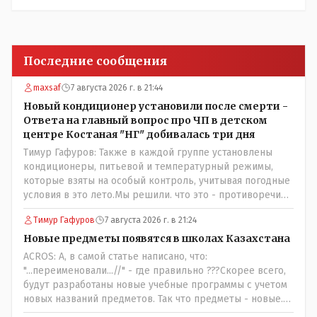
Последние сообщения
maxsaf
7 августа 2026 г. в 21:44
Новый кондиционер установили после смерти -
Ответа на главный вопрос про ЧП в детском
центре Костаная "НГ" добивалась три дня
Тимур Гафуров: Также в каждой группе установлены
кондиционеры, питьевой и температурный режимы,
которые взяты на особый контроль, учитывая погодные
условия в это лето.Мы решили. что это - противоречие.
Вы считаете иначе?Ну тут противоречия нет. Этот
Тимур Гафуров
7 августа 2026 г. в 21:24
комментарий прозвучал на следующий день после
трагедии, то есть 29 июля, когда спешно установили и
Новые предметы появятся в школах Казахстана
воду, и новые кондиционеры, и впервые поставили
ACROS: А, в самой статье написано, что:
температурный режим на контроль. То есть первая
"...переименовали...//" - где правильно ???Скорее всего,
часть - информация до трагедии, вторая часть -
будут разработаны новые учебные программы с учетом
информация после трагедии, когда все уже было
новых названий предметов. Так что предметы - новые.
исправлено.
Хоть и переименованные)