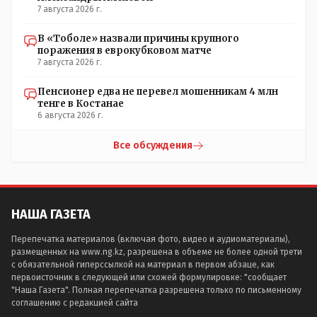
7 августа 2026 г.
В «Тоболе» назвали причины крупного
поражения в еврокубковом матче
7 августа 2026 г.
Пенсионер едва не перевел мошенникам 4 млн
тенге в Костанае
6 августа 2026 г.
Все обсуждения
НАША ГАЗЕТА
Перепечатка материалов (включая фото, видео и аудиоматериалы),
размещенных на www.ng.kz, разрешена в объеме не более одной трети
с обязательной гиперссылкой на материал в первом абзаце, как
первоисточник в следующей или схожей формулировке: "сообщает
"Наша Газета". Полная перепечатка разрешена только по письменному
соглашению с редакцией сайта