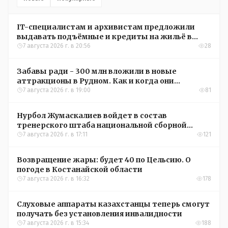
IT-специалистам и архивистам предложили
выдавать подъёмные и кредиты на жильё в
сёлах Казахстана
7 августа 2026 г. в 20:56
28
Забавы ради - 300 млн вложили в новые
аттракционы в Рудном. Как и когда они
окупятся?
7 августа 2026 г. в 19:00
81
Нурбол Жумаскалиев войдет в состав
тренерского штаба национальной сборной
Казахстана по футболу
7 августа 2026 г. в 17:11
121
Возвращение жары: будет 40 по Цельсию. О
погоде в Костанайской области
7 августа 2026 г. в 16:32
178
Слуховые аппараты казахстанцы теперь смогут
получать без установления инвалидности
7 августа 2026 г. в 15:34
188