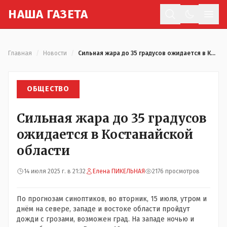
Н
АША
Г
АЗЕТА
Отк
Главная
/
Новости
/
Сильная жара до 35 градусов ожидается в Костанайской области
ОБЩЕСТВО
Сильная жара до 35 градусов
ожидается в Костанайской
области
14 июля 2025 г. в 21:32
Елена ПИКЕЛЬНАЯ
2176 просмотров
По прогнозам синоптиков, во вторник, 15 июля, утром и
днём на севере, западе и востоке области пройдут
дожди с грозами, возможен град. На западе ночью и