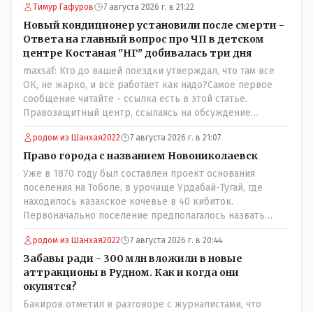
Тимур Гафуров
7 августа 2026 г. в 21:22
Новый кондиционер установили после смерти -
Ответа на главный вопрос про ЧП в детском
центре Костаная "НГ" добивалась три дня
maxsaf: Кто до вашей поездки утверждал, что там все
ОК, не жарко, и всё работает как надо?Самое первое
сообщение читайте - ссылка есть в этой статье.
Правозащитный центр, ссылаясь на обсуждение
сотрудников интерната в рабочем чате, которые
родом из Шанхая2022
7 августа 2026 г. в 21:07
прислали ему в виде аудиосообщений, пишет, что
воспитатели долго добивались установки
Право города с названием Новониколаевск
кондиционеров в помещениях, где есть дети, однако к
Уже в 1870 году был составлен проект основания
настоящему времени их установили только в
поселения на Тоболе, в урочище Урдабай-Тугай, где
помещениях, предназначенных для административно-
находилось казахское кочевье в 40 кибиток.
управленческого персонала. И Также в каждой группе
Первоначально поселение предполагалось назвать
установлены кондиционеры, питьевой и температурный
Урдабаем по имени урочища. .......из всего этого следует
режимы, которые взяты на особый контроль, учитывая
родом из Шанхая2022
7 августа 2026 г. в 20:44
что комиссии ономастической надо ознакомиться с
погодные условия в это лето. Мы решили. что это -
историей города и принять справедливое решение с
Забавы ради - 300 млн вложили в новые
противоречие. Вы считаете иначе?
названием Урдабай-Тугай 40 кибиток или просто
аттракционы в Рудном. Как и когда они
Урдабай таким образом они убьют сразу двух зайцев
окупятся?
царского и коммуняцкого....и справедливость
Бакиров отметил в разговоре с журналистами, что