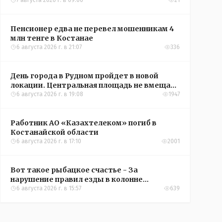
7 августа 2026 г. в 09:00
21
Пенсионер едва не перевел мошенникам 4
млн тенге в Костанае
6 августа 2026 г. в 21:07
336
День города в Рудном пройдет в новой
локации. Центральная площадь не вмещает
всех желающих
6 августа 2026 г. в 19:08
1947
Работник АО «Казахтелеком» погиб в
Костанайской области
6 августа 2026 г. в 17:10
2001
Вот такое рыбацкое счастье - За
нарушение правил езды в колонне
оштрафовали участников соревнований в
6 августа 2026 г. в 15:57
639
Аркалыке