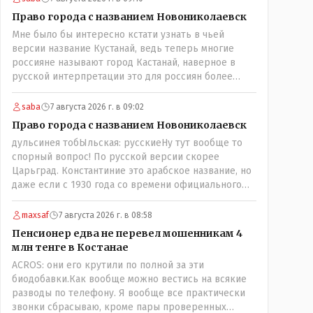
скрываешься? Почему сбросил?"
Право города с названием Новониколаевск
Мне было бы интересно кстати узнать в чьей
версии название Кустанай, ведь теперь многие
россияне называют город Кастанай, наверное в
русской интерпретации это для россиян более
удобно? Просто в чисто познавательных целях
может кто из лингвистов или краеведов может
saba
7 августа 2026 г. в 09:02
пояснить!
Право города с названием Новониколаевск
дульсинея тобЫльская: русскиеНу тут вообще то
спорный вопрос! По русской версии скорее
Царьград. Константиние это арабское название, но
даже если с 1930 года со времени официального
переименования брать что можно назвать
историческим названием города? С 1930 уже тоже
maxsaf
7 августа 2026 г. в 08:58
почти 100 лет прошло! Сменилось несколько
Пенсионер едва не перевел мошенникам 4
поколений ! Это просто краеведческий факт и не
млн тенге в Костанае
более того!
ACROS: они его крутили по полной за эти
биодобавки.Как вообще можно вестись на всякие
разводы по телефону. Я вообще все практически
звонки сбрасываю, кроме пары проверенных