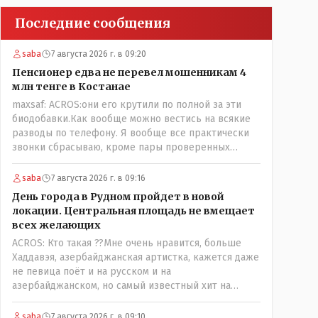
Последние сообщения
saba
7 августа 2026 г. в 09:20
Пенсионер едва не перевел мошенникам 4
млн тенге в Костанае
maxsaf: ACROS:они его крутили по полной за эти
биодобавки.Как вообще можно вестись на всякие
разводы по телефону. Я вообще все практически
звонки сбрасываю, кроме пары проверенных
контактов. Один раз мне мой банк позвонил, не
мошенники. Я приехал туда, в банк, нашел того, кто
saba
7 августа 2026 г. в 09:16
мне звонил, притащил к главному менеджеру и
День города в Рудном пройдет в новой
обоим сказал: ещё один такой звонок, без разницы,
локации. Центральная площадь не вмещает
какая причина, и я счета свои у вас позакрываю.
всех желающих
Остальные входящие сразу в бан, по умолчанию для
ACROS: Кто такая ??Мне очень нравится, больше
меня любой входящий - Скам, пока не доказано
Хаддавэя, азербайджанская артистка, кажется даже
обратное - Zero trust. Все созвоны - только на
не певица поёт и на русском и на
верифицируемые номера.Всё верно, я тоже так
азербайджанском, но самый известный хит на
поступаю,но увы любопытство ещё никто не
турецком. У неё очень необычный низкий тембр
отменял! Я уже давно всё объяснил жене, но она
голоса!
все равно меня допрашивает:" Кто звонил? От кого
saba
7 августа 2026 г. в 09:10