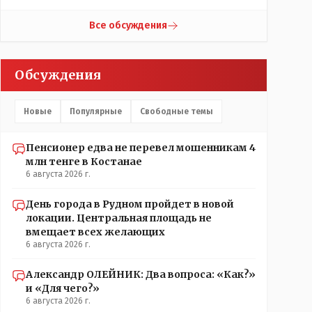
контактов. Один раз мне мой банк позвонил, не
мошенники. Я приехал туда, в банк, нашел того, кто
Все обсуждения
мне звонил, притащил к главному менеджеру и
обоим сказал: ещё один такой звонок, без разницы,
какая причина, и я счета свои у вас позакрываю.
Обсуждения
Остальные входящие сразу в бан, по умолчанию для
меня любой входящий - Скам, пока не доказано
обратное - Zero trust. Все созвоны - только на
Новые
Популярные
Свободные темы
верифицируемые номера.
Пенсионер едва не перевел мошенникам 4
млн тенге в Костанае
6 августа 2026 г.
День города в Рудном пройдет в новой
локации. Центральная площадь не
вмещает всех желающих
6 августа 2026 г.
Александр ОЛЕЙНИК: Два вопроса: «Как?»
и «Для чего?»
6 августа 2026 г.