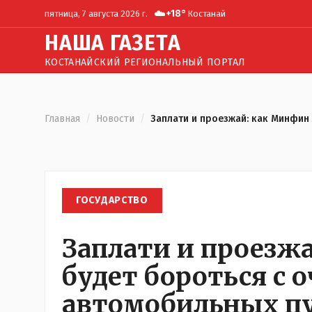
☁️
+
18
°
пятница, 7 августа 2026 г.
Костанай
Н
АША
Г
АЗЕТА
КОСТАНАЙСКИЙ РЕГИОНАЛЬНЫЙ ПОРТАЛ
Главная
/
Новости
/
Заплати и проезжай: как Минфин
ГОСУДАРСТВО
Заплати и проезж
будет бороться с 
автомобильных пу