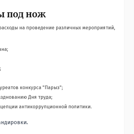
 под нож
расходы на проведение различных мероприятий,
на;
;
реатов конкурса "Парыз";
зднованию Дня труда;
нцепции антикоррупционной политики.
андировки.