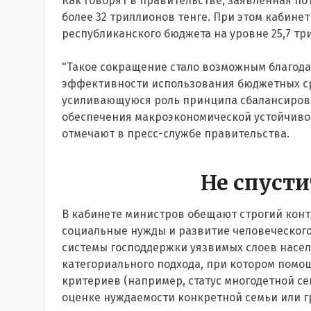
Как говорят в правительстве, заявленная по
более 32 триллионов тенге. При этом кабинет
республиканского бюджета на уровне 25,7 тр
"Такое сокращение стало возможным благода
эффективности использования бюджетных с
усиливающуюся роль принципа сбалансирова
обеспечения макроэкономической устойчивос
отмечают в пресс-службе правительства.
Не спусти
В кабинете министров обещают строгий контр
социальные нужды и развитие человеческого
системы господдержки уязвимых слоев насел
категориального подхода, при котором пом
критериев (например, статус многодетной се
оценке нуждаемости конкретной семьи или 