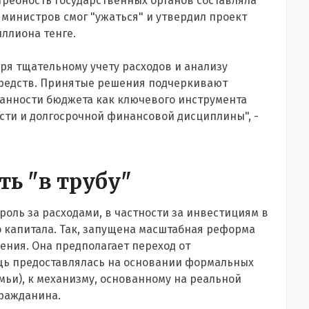
требность государственных органов составляла
 министров смог "ужаться" и утвердил проект
иллиона тенге.
ря тщательному учету расходов и анализу
редств. Принятые решения подчеркивают
нности бюджета как ключевого инструмента
ти и долгосрочной финансовой дисциплины", -
ть "в трубу"
оль за расходами, в частности за инвестициям в
 капитала. Так, запущена масштабная реформа
ения. Она предполагает переход от
ощь предоставлялась на основании формальных
мьи), к механизму, основанному на реальной
гражданина.