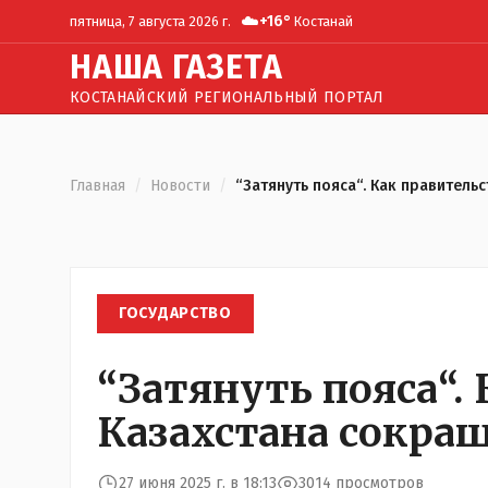
☁️
+
16
°
пятница, 7 августа 2026 г.
Костанай
Н
АША
Г
АЗЕТА
КОСТАНАЙСКИЙ РЕГИОНАЛЬНЫЙ ПОРТАЛ
Главная
/
Новости
/
“Затянуть пояса“. Как правитель
ГОСУДАРСТВО
“Затянуть пояса“.
Казахстана сокращ
27 июня 2025 г. в 18:13
3014 просмотров