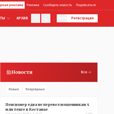
рная реклама
Реклама
Сообщить новость
Подписаться
КТЫ
АРХИВ
Войти
Регистрация
Новости
Все
Новые
Популярные
Пенсионер едва не перевел мошенникам 4
млн тенге в Костанае