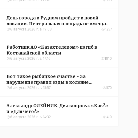
6 августа 2026 г. в 21:07
231
День города в Рудном пройдет в новой
локации. Центральная площадь не вмещает
всех желающих
6 августа 2026 г. в 19:08
1257
Работник АО «Казахтелеком» погиб в
Костанайской области
6 августа 2026 г. в 17:10
1810
Вот такое рыбацкое счастье - За
нарушение правил езды в колонне
оштрафовали участников соревнований в
6 августа 2026 г. в 15:57
570
Аркалыке
Александр ОЛЕЙНИК: Два вопроса: «Как?»
и «Для чего?»
6 августа 2026 г. в 14:32
410