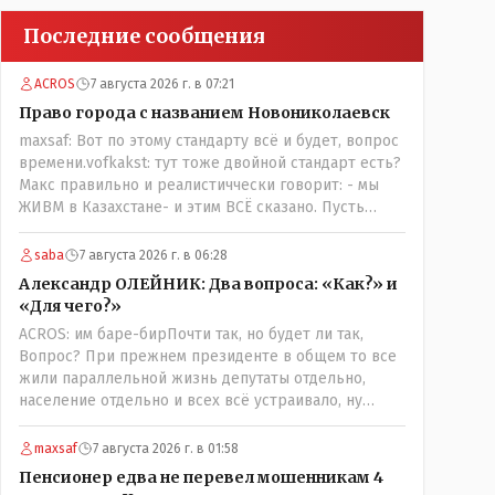
Последние сообщения
ACROS
7 августа 2026 г. в 07:21
Право города с названием Новониколаевск
maxsaf: Вот по этому стандарту всё и будет, вопрос
времени.vofkakst: тут тоже двойной стандарт есть?
Макс правильно и реалистиччески говорит: - мы
ЖИВМ в Казахстане- и этим ВСЁ сказано. Пусть
люди попробуют- вдруг получиться, хотя навряд ли,
вы же сами сказали: "....чтобы вернуть
saba
7 августа 2026 г. в 06:28
исторические названия городам и весям...."
Александр ОЛЕЙНИК: Два вопроса: «Как?» и
историческое название согласно этой же статьи :-
«Для чего?»
Цитата:..."...Комиссия утвердила новое место для
ACROS: им баре-бирПочти так, но будет ли так,
поселения ниже по Тоболу около брода,
Вопрос? При прежнем президенте в общем то все
находившегося около урочища Кустанай,
жили параллельной жизнь депутаты отдельно,
предложив назвать его Ново-Николаевским...." Так
население отдельно и всех всё устраивало, ну
что всё в цвет: - Кустанай - историческое название,
кроме отдельных очень активных членов общества,
а Ново -Николаевск - его назвали пришлые люди.
их всегда быстро выявляли и кого за границу, кого
maxsaf
7 августа 2026 г. в 01:58
в камеру, но они не делали погоду в общественно-
Пенсионер едва не перевел мошенникам 4
политической жизни страны! А теперь когда власть