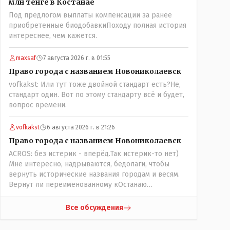
млн тенге в Костанае
потихоньку забирается в карман к народу многим
Под предлогом выплаты компенсации за ранее
уже хочется спросить у депутатов:" А народные ли
приобретенные биодобавкиПоходу полная история
вы избранники?" Но те глухо отгородились
интереснее, чем кажется.
обезличивающей стеной партии, которую якобы мы
избрали и спросить увы не получается! Парадкс в
том что и власти это не особо нужно, когда пар
maxsaf
7 августа 2026 г. в 01:55
скапливается, ему требуется выход, а депутаты
Право города с названием Новониколаевск
были бы идеальным барашком на заклание! Но как
vofkakst: Или тут тоже двойной стандарт есть?Не,
обычно, спешили, до конца не продумали, а тут ещё
стандарт один. Вот по этому стандарту всё и будет,
на важных постах где думать должны были никого
вопрос времени.
не оказалось(отдыхали где то) вот так всё и
получилось!
vofkakst
6 августа 2026 г. в 21:26
Право города с названием Новониколаевск
ACROS: без истерик - вперёд.Так истерик-то нет)
Мне интересно, надрываются, бедолаги, чтобы
вернуть исторические названия городам и весям.
Вернут ли переименованному кОстанаю
историческое имя? Ведь для этого же эти она..
ономасты существуют)) Или тут тоже двойной
Все обсуждения
стандарт есть?