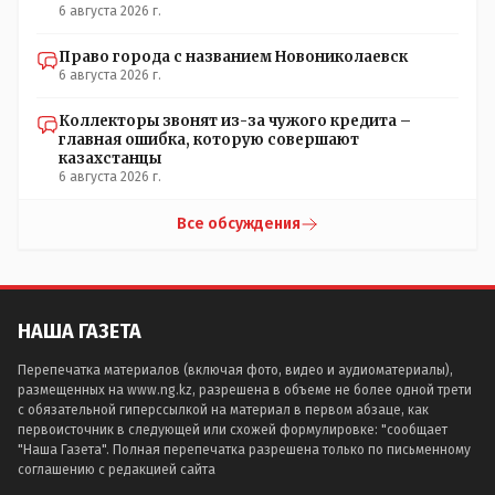
6 августа 2026 г.
Право города с названием Новониколаевск
6 августа 2026 г.
Коллекторы звонят из-за чужого кредита –
главная ошибка, которую совершают
казахстанцы
6 августа 2026 г.
Все обсуждения
НАША ГАЗЕТА
Перепечатка материалов (включая фото, видео и аудиоматериалы),
размещенных на www.ng.kz, разрешена в объеме не более одной трети
с обязательной гиперссылкой на материал в первом абзаце, как
первоисточник в следующей или схожей формулировке: "сообщает
"Наша Газета". Полная перепечатка разрешена только по письменному
соглашению с редакцией сайта