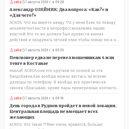
saba
7 августа 2026 г. в 09:28
Александр ОЛЕЙНИК: Два вопроса: «Как?» и
«Для чего?»
ACROS: Что вы имеете ввиду ??А у меня бзик по поводу
некомпетентности и непрофессионализма наших
властей! Кто то же должен был провести анализ
действий и продумать чёткий план чтобы комар носа не
подточил! Но тут явно спешили, а в аналитическом
saba
7 августа 2026 г. в 09:20
центре либо кто то из родственников сидит, либо
ведущий специалист на Мальдивы уехал, либо всё
Пенсионер едва не перевел мошенникам 4 млн
вместе! Пока прокатывает по вышеизложенным Вами
тенге в Костанае
причинам, просто обстоятельства немного меняются по
maxsaf: ACROS:они его крутили по полной за эти
сравнению с Назарбаевскими временами, власти
биодобавки.Как вообще можно вестись на всякие
решили пощупать кошелёк населения, а это уже
разводы по телефону. Я вообще все практически
неизвестная в уравнении взаимоотношений власти и
звонки сбрасываю, кроме пары проверенных контактов.
народа! Тут бы как раз специалист-аналитик и
Один раз мне мой банк позвонил, не мошенники. Я
пригодился бы!
saba
7 августа 2026 г. в 09:16
приехал туда, в банк, нашел того, кто мне звонил,
притащил к главному менеджеру и обоим сказал: ещё
День города в Рудном пройдет в новой локации.
один такой звонок, без разницы, какая причина, и я
Центральная площадь не вмещает всех
счета свои у вас позакрываю. Остальные входящие
желающих
сразу в бан, по умолчанию для меня любой входящий -
ACROS: Кто такая ??Мне очень нравится, больше
Скам, пока не доказано обратное - Zero trust. Все