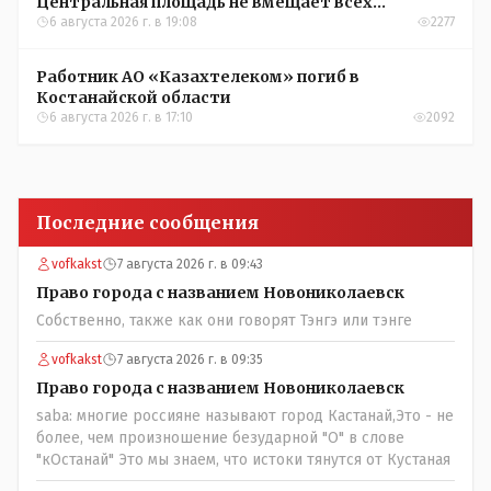
Центральная площадь не вмещает всех
желающих
6 августа 2026 г. в 19:08
2277
Работник АО «Казахтелеком» погиб в
Костанайской области
6 августа 2026 г. в 17:10
2092
Последние сообщения
vofkakst
7 августа 2026 г. в 09:43
Право города с названием Новониколаевск
Собственно, также как они говорят Тэнгэ или тэнге
vofkakst
7 августа 2026 г. в 09:35
Право города с названием Новониколаевск
saba: многие россияне называют город Кастанай,Это - не
более, чем произношение безударной "О" в слове
"кОстанай" Это мы знаем, что истоки тянутся от Кустаная