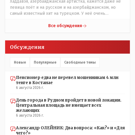
Хаддавэя, азербайджанская артистка, кажется даже не
созвоны - только на верифицируемые номера.Всё
певица поёт и на русском и на азербайджанском, но
верно, я тоже так поступаю,но увы любопытство ещё
самый известный хит на турецком. У неё очень
никто не отменял! Я уже давно всё объяснил жене, но
необычный низкий тембр голоса!
она все равно меня допрашивает:" Кто звонил? От кого
Все обсуждения
скрываешься? Почему сбросил?"
Обсуждения
Новые
Популярные
Свободные темы
Пенсионер едва не перевел мошенникам 4 млн
тенге в Костанае
6 августа 2026 г.
День города в Рудном пройдет в новой локации.
Центральная площадь не вмещает всех
желающих
6 августа 2026 г.
Александр ОЛЕЙНИК: Два вопроса: «Как?» и «Для
чего?»