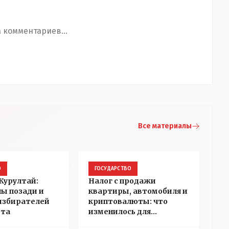
 комментариев...
Все материалы
О
ГОСУДАРСТВО
Курултай:
Налог с продажи
пы позади и
квартиры, автомобиля и
избирателей
криптовалюты: что
ста
изменилось для
казахстанцев