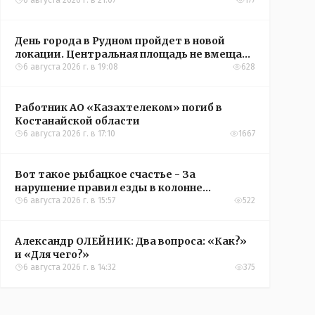
6 августа 2026 г. в 21:07
177
День города в Рудном пройдет в новой
локации. Центральная площадь не вмещает
всех желающих
6 августа 2026 г. в 19:08
628
Работник АО «Казахтелеком» погиб в
Костанайской области
6 августа 2026 г. в 17:10
1667
Вот такое рыбацкое счастье - За
нарушение правил езды в колонне
оштрафовали участников соревнований в
6 августа 2026 г. в 15:57
522
Аркалыке
Александр ОЛЕЙНИК: Два вопроса: «Как?»
и «Для чего?»
6 августа 2026 г. в 14:32
375