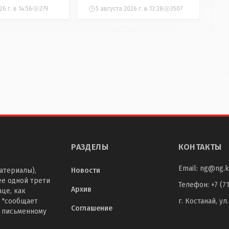
6 г. в 14:56
279
5 августа 2026 г. в 13:38
3507
РАЗДЕЛЫ
КОНТАКТЫ
Email:
ng@ng.k
атериалы),
Новости
ее одной трети
Телефон
:
+7 (7
Архив
це, как
 "сообщает
г. Костанай, ул
Соглашение
о письменному