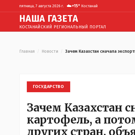
☁️
+
15
°
пятница, 7 августа 2026 г.
Костанай
Н
АША
Г
АЗЕТА
КОСТАНАЙСКИЙ РЕГИОНАЛЬНЫЙ ПОРТАЛ
Главная
/
Новости
/
Зачем Казахстан сначала экспорт
ГОСУДАРСТВО
Зачем Казахстан с
картофель, а потом
других стран, объ