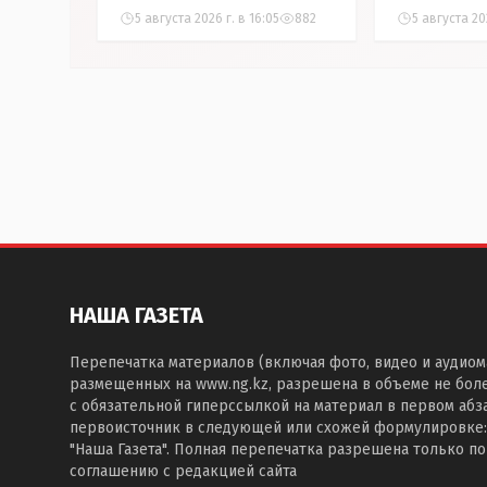
5 августа 2026 г. в 16:05
882
5 августа 202
НАША ГАЗЕТА
Перепечатка материалов (включая фото, видео и аудиом
размещенных на www.ng.kz, разрешена в объеме не бол
с обязательной гиперссылкой на материал в первом абза
первоисточник в следующей или схожей формулировке:
"Наша Газета". Полная перепечатка разрешена только п
соглашению с редакцией сайта