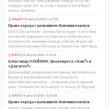
vofkakst: Или тут тоже двойной стандарт есть?Не,
стандарт один. Вот по этому стандарту всё и будет,
вопрос времени.
vofkakst
6 августа 2026 г. в 21:26
Право города с названием Новониколаевск
ACROS: без истерик - вперёд.Так истерик-то нет) Мне
интересно, надрываются, бедолаги, чтобы вернуть
исторические названия городам и весям. Вернут ли
переименованному кОстанаю историческое имя? Ведь
для этого же эти она.. ономасты существуют)) Или тут
ACROS
6 августа 2026 г. в 20:16
тоже двойной стандарт есть?
Александр ОЛЕЙНИК: Два вопроса: «Как?» и
«Для чего?»
Добринцофф: размещение рекламных материалов на
фасаде и внутри магазина,У вас вроде есть
практическая смекалка: - согласились бы и задрали
цену - получили бы хоть какую то пользу от будущих
депутатов, как говориться- с паршивой овцы хоть
ACROS
6 августа 2026 г. в 20:08
шерсти клок, тем более эта тётенька платила бы не со
своего кармана, а с халявных, партийных денег.- думаю
Право города с названием Новониколаевск
сильно не торговалась бы.
Цитата://новым губернатором Тургайской области