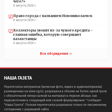
чего?»
6 августа 2026 г.
Право города с названием Новониколаевск
6 августа 2026 г.
Коллекторы звонят из-за чужого кредита –
главная ошибка, которую совершают
казахстанцы
6 августа 2026 г.
Все обсуждения
НАША ГАЗЕТА
Перепечатка материалов (включая фото, видео и аудиоматериалы),
размещенных на www.ng.kz, разрешена в объеме не более одной трети
с обязательной гиперссылкой на материал в первом абзаце, как
первоисточник в следующей или схожей формулировке: "сообщает
"Наша Газета". Полная перепечатка разрешена только по письменному
соглашению с редакцией сайта