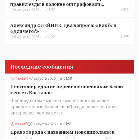
правил езды в колонне оштрафовали
участников соревнований в Аркалыке
6 августа 2026 г. в 15:57
522
Александр ОЛЕЙНИК: Два вопроса: «Как?» и
«Для чего?»
6 августа 2026 г. в 14:32
375
Последние сообщения
maxsaf
7 августа 2026 г. в 01:58
Пенсионер едва не перевел мошенникам 4 млн
тенге в Костанае
Под предлогом выплаты компенсации за ранее
приобретенные биодобавкиПоходу полная история
интереснее, чем кажется.
maxsaf
7 августа 2026 г. в 01:55
Право города с названием Новониколаевск