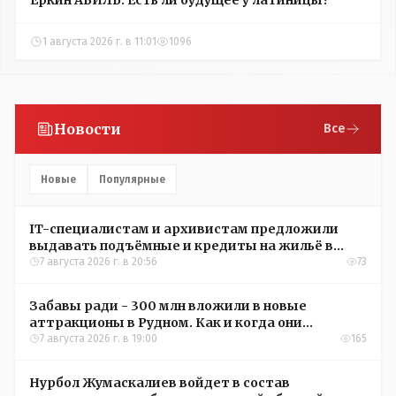
1 августа 2026 г. в 11:01
1096
Новости
Все
Новые
Популярные
IT-специалистам и архивистам предложили
выдавать подъёмные и кредиты на жильё в
сёлах Казахстана
7 августа 2026 г. в 20:56
73
Забавы ради - 300 млн вложили в новые
аттракционы в Рудном. Как и когда они
окупятся?
7 августа 2026 г. в 19:00
165
Нурбол Жумаскалиев войдет в состав