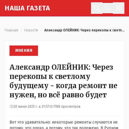
Н
АША
Г
АЗЕТА
Отк
Главная
/
Новости
/
Александр ОЛЕЙНИК: Через перекопы к светлому будущему - когда ремонт не нужен, но всё равно будет
МНЕНИЯ
Александр ОЛЕЙНИК: Через
перекопы к светлому
будущему - когда ремонт не
нужен, но всё равно будет
20 июня 2025 г. в 01:57
1788 просмотров
Вот что удивительно: некоторые ремонты случаются не
потому, что плохо, а потому, что так положено. В Рудном