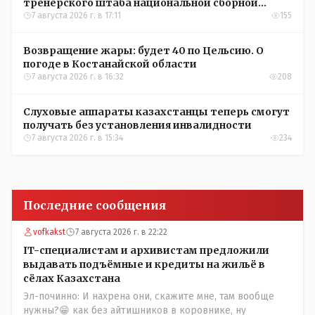
тренерского штаба национальной сборной
Казахстана по футболу
7 августа 2026 г. в 17:11
155
Возвращение жары: будет 40 по Цельсию. О
погоде в Костанайской области
7 августа 2026 г. в 16:32
208
Слуховые аппараты казахстанцы теперь смогут
получать без установления инвалидности
7 августа 2026 г. в 15:34
234
Последние сообщения
vofkakst
7 августа 2026 г. в 22:22
IT-специалистам и архивистам предложили
выдавать подъёмные и кредиты на жильё в
сёлах Казахстана
Эл-починно: И нахрена они, скажите мне, там вообще
нужны?😁 как без айтишников в коровнике, ну