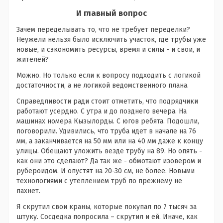
И главный вопрос
Зачем переделывать то, что не требует переделки?
Неужели нельзя было исключить участок, где трубы уже
новые, и сэкономить ресурсы, время и силы - и свои, и
жителей?
Можно. Но только если к вопросу подходить с логикой
достаточности, а не логикой ведомственного плана.
Справедливости ради стоит отметить, что подрядчики
работают усердно. С утра и до позднего вечера. На
машинах номера Кызылорды. С югов ребята. Подошли,
поговорили. Удивились, что труба идет в начале на 76
мм, а заканчивается на 50 мм или на 40 мм даже к концу
улицы. Обещают уложить везде трубу на 89. Но опять -
как они это сделают? Да так же - обмотают изовером и
рубероидом. И опустят на 20-30 см, не более. Новыми
технологиями с утеплением труб по прежнему не
пахнет.
Я скрутил свои краны, которые покупал по 7 тысяч за
штуку. Сосдедка попросила – скрутил и ей. Иначе, как