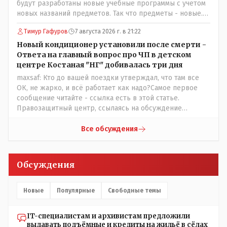
будут разработаны новые учебные программы с учетом
информация после трагедии, когда все уже было
новых названий предметов. Так что предметы - новые.
исправлено.
Хоть и переименованные)
Тимур Гафуров
7 августа 2026 г. в 21:22
Новый кондиционер установили после смерти -
Ответа на главный вопрос про ЧП в детском
центре Костаная "НГ" добивалась три дня
maxsaf: Кто до вашей поездки утверждал, что там все
ОК, не жарко, и всё работает как надо?Самое первое
сообщение читайте - ссылка есть в этой статье.
Правозащитный центр, ссылаясь на обсуждение
сотрудников интерната в рабочем чате, которые
прислали ему в виде аудиосообщений, пишет, что
Все обсуждения
воспитатели долго добивались установки
кондиционеров в помещениях, где есть дети, однако к
настоящему времени их установили только в
Обсуждения
помещениях, предназначенных для административно-
управленческого персонала. И Также в каждой группе
установлены кондиционеры, питьевой и температурный
Новые
Популярные
Свободные темы
режимы, которые взяты на особый контроль, учитывая
погодные условия в это лето. Мы решили. что это -
IT-специалистам и архивистам предложили
противоречие. Вы считаете иначе?
выдавать подъёмные и кредиты на жильё в сёлах