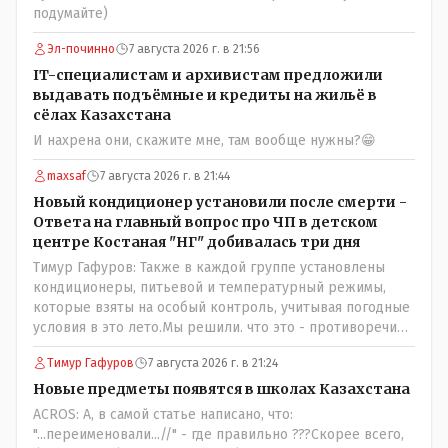
подумайте)
Эл-починно
7 августа 2026 г. в 21:56
IT-специалистам и архивистам предложили
выдавать подъёмные и кредиты на жильё в
сёлах Казахстана
И нахрена они, скажите мне, там вообще нужны?😁
maxsaf
7 августа 2026 г. в 21:44
Новый кондиционер установили после смерти -
Ответа на главный вопрос про ЧП в детском
центре Костаная "НГ" добивалась три дня
Тимур Гафуров: Также в каждой группе установлены
кондиционеры, питьевой и температурный режимы,
которые взяты на особый контроль, учитывая погодные
условия в это лето.Мы решили. что это - противоречие.
Вы считаете иначе?Ну тут противоречия нет. Этот
Тимур Гафуров
7 августа 2026 г. в 21:24
комментарий прозвучал на следующий день после
трагедии, то есть 29 июля, когда спешно установили и
Новые предметы появятся в школах Казахстана
воду, и новые кондиционеры, и впервые поставили
ACROS: А, в самой статье написано, что:
температурный режим на контроль. То есть первая
"...переименовали...//" - где правильно ???Скорее всего,
часть - информация до трагедии, вторая часть -