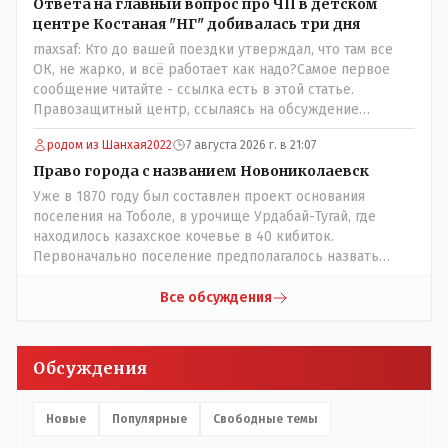
Ответа на главный вопрос про ЧП в детском
центре Костаная "НГ" добивалась три дня
maxsaf: Кто до вашей поездки утверждал, что там все
ОК, не жарко, и всё работает как надо?Самое первое
сообщение читайте - ссылка есть в этой статье.
Правозащитный центр, ссылаясь на обсуждение
сотрудников интерната в рабочем чате, которые
родом из Шанхая2022
7 августа 2026 г. в 21:07
прислали ему в виде аудиосообщений, пишет, что
воспитатели долго добивались установки
Право города с названием Новониколаевск
кондиционеров в помещениях, где есть дети, однако к
Уже в 1870 году был составлен проект основания
настоящему времени их установили только в
поселения на Тоболе, в урочище Урдабай-Тугай, где
помещениях, предназначенных для административно-
находилось казахское кочевье в 40 кибиток.
управленческого персонала. И Также в каждой группе
Первоначально поселение предполагалось назвать
установлены кондиционеры, питьевой и температурный
Урдабаем по имени урочища. .......из всего этого следует
режимы, которые взяты на особый контроль, учитывая
что комиссии ономастической надо ознакомиться с
Все обсуждения
погодные условия в это лето. Мы решили. что это -
историей города и принять справедливое решение с
противоречие. Вы считаете иначе?
названием Урдабай-Тугай 40 кибиток или просто
Урдабай таким образом они убьют сразу двух зайцев
Обсуждения
царского и коммуняцкого....и справедливость
восторжествует....
Новые
Популярные
Свободные темы