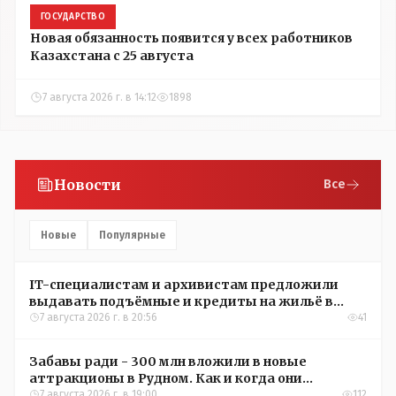
ГОСУДАРСТВО
Новая обязанность появится у всех работников
Казахстана с 25 августа
7 августа 2026 г. в 14:12
1898
Новости
Все
Новые
Популярные
IT-специалистам и архивистам предложили
выдавать подъёмные и кредиты на жильё в
сёлах Казахстана
7 августа 2026 г. в 20:56
41
Забавы ради - 300 млн вложили в новые
аттракционы в Рудном. Как и когда они
окупятся?
7 августа 2026 г. в 19:00
112