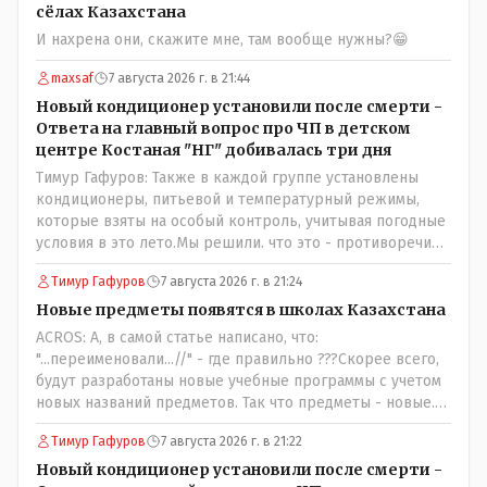
сёлах Казахстана
И нахрена они, скажите мне, там вообще нужны?😁
maxsaf
7 августа 2026 г. в 21:44
Новый кондиционер установили после смерти -
Ответа на главный вопрос про ЧП в детском
центре Костаная "НГ" добивалась три дня
Тимур Гафуров: Также в каждой группе установлены
кондиционеры, питьевой и температурный режимы,
которые взяты на особый контроль, учитывая погодные
условия в это лето.Мы решили. что это - противоречие.
Вы считаете иначе?Ну тут противоречия нет. Этот
Тимур Гафуров
7 августа 2026 г. в 21:24
комментарий прозвучал на следующий день после
трагедии, то есть 29 июля, когда спешно установили и
Новые предметы появятся в школах Казахстана
воду, и новые кондиционеры, и впервые поставили
ACROS: А, в самой статье написано, что:
температурный режим на контроль. То есть первая
"...переименовали...//" - где правильно ???Скорее всего,
часть - информация до трагедии, вторая часть -
будут разработаны новые учебные программы с учетом
информация после трагедии, когда все уже было
новых названий предметов. Так что предметы - новые.
исправлено.
Хоть и переименованные)
Тимур Гафуров
7 августа 2026 г. в 21:22
Новый кондиционер установили после смерти -