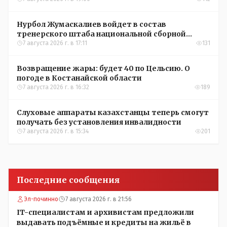
Нурбол Жумаскалиев войдет в состав
тренерского штаба национальной сборной
Казахстана по футболу
7 августа 2026 г. в 17:11
131
Возвращение жары: будет 40 по Цельсию. О
погоде в Костанайской области
7 августа 2026 г. в 16:32
189
Слуховые аппараты казахстанцы теперь смогут
получать без установления инвалидности
7 августа 2026 г. в 15:34
201
Последние сообщения
Эл-починно
7 августа 2026 г. в 21:56
IT-специалистам и архивистам предложили
выдавать подъёмные и кредиты на жильё в