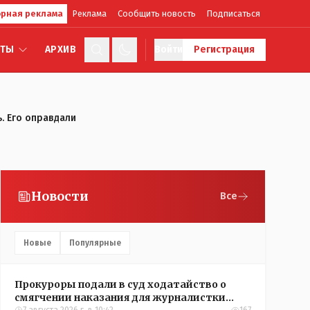
рная реклама
Реклама
Сообщить новость
Подписаться
КТЫ
АРХИВ
Войти
Регистрация
. Его оправдали
Новости
Все
Новые
Популярные
Прокуроры подали в суд ходатайство о
смягчении наказания для журналистки