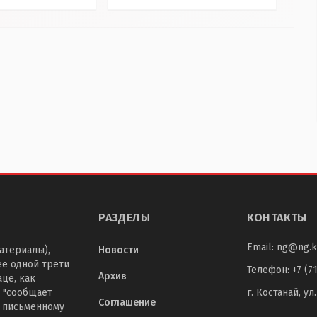
РАЗДЕЛЫ
КОНТАКТЫ
Email:
ng@ng.k
атериалы),
Новости
ее одной трети
Телефон
:
+7 (7
Архив
це, как
 "сообщает
г. Костанай, ул
Соглашение
о письменному