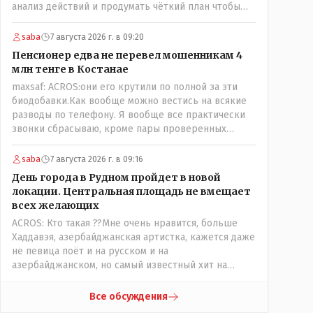
анализ действий и продумать чёткий план чтобы
комар носа не подточил! Но тут явно спешили, а в
аналитическом центре либо кто то из
saba
7 августа 2026 г. в 09:20
родственников сидит, либо ведущий специалист на
Пенсионер едва не перевел мошенникам 4
Мальдивы уехал, либо всё вместе! Пока
млн тенге в Костанае
прокатывает по вышеизложенным Вами причинам,
maxsaf: ACROS:они его крутили по полной за эти
просто обстоятельства немного меняются по
биодобавки.Как вообще можно вестись на всякие
сравнению с Назарбаевскими временами, власти
разводы по телефону. Я вообще все практически
решили пощупать кошелёк населения, а это уже
звонки сбрасываю, кроме пары проверенных
неизвестная в уравнении взаимоотношений власти
контактов. Один раз мне мой банк позвонил, не
и народа! Тут бы как раз специалист-аналитик и
мошенники. Я приехал туда, в банк, нашел того, кто
пригодился бы!
saba
7 августа 2026 г. в 09:16
мне звонил, притащил к главному менеджеру и
День города в Рудном пройдет в новой
обоим сказал: ещё один такой звонок, без разницы,
локации. Центральная площадь не вмещает
какая причина, и я счета свои у вас позакрываю.
всех желающих
Остальные входящие сразу в бан, по умолчанию для
ACROS: Кто такая ??Мне очень нравится, больше
меня любой входящий - Скам, пока не доказано
Хаддавэя, азербайджанская артистка, кажется даже
обратное - Zero trust. Все созвоны - только на
не певица поёт и на русском и на
верифицируемые номера.Всё верно, я тоже так
азербайджанском, но самый известный хит на
поступаю,но увы любопытство ещё никто не
турецком. У неё очень необычный низкий тембр
отменял! Я уже давно всё объяснил жене, но она
голоса!
все равно меня допрашивает:" Кто звонил? От кого
Все обсуждения
скрываешься? Почему сбросил?"