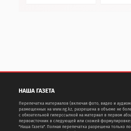
НАША ГАЗЕТА
Перепечатка материалов (включая фото, видео и аудиом
размещенных на www.ng.kz, разрешена в объеме не бол
с обязательной гиперссылкой на материал в первом абза
первоисточник в следующей или схожей формулировке:
"Наша Газета". Полная перепечатка разрешена только п