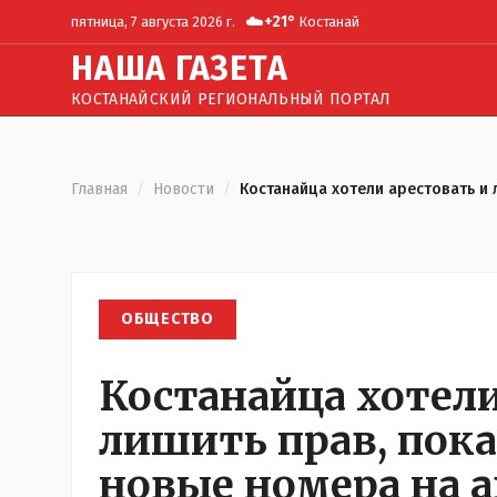
☁️
+
21
°
пятница, 7 августа 2026 г.
Костанай
Н
АША
Г
АЗЕТА
КОСТАНАЙСКИЙ РЕГИОНАЛЬНЫЙ ПОРТАЛ
Главная
/
Новости
/
Костанайца хотели арестовать и 
ОБЩЕСТВО
Костанайца хотели
лишить прав, пока
новые номера на а