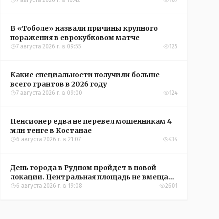
Александры Алёховой
7 августа 2026 г. в 10:42
167
В «Тоболе» назвали причины крупного
поражения в еврокубковом матче
7 августа 2026 г. в 09:55
125
Какие специальности получили больше
всего грантов в 2026 году
7 августа 2026 г. в 09:00
124
Пенсионер едва не перевел мошенникам 4
млн тенге в Костанае
6 августа 2026 г. в 21:07
434
День города в Рудном пройдет в новой
локации. Центральная площадь не вмещает
всех желающих
6 августа 2026 г. в 19:08
2601