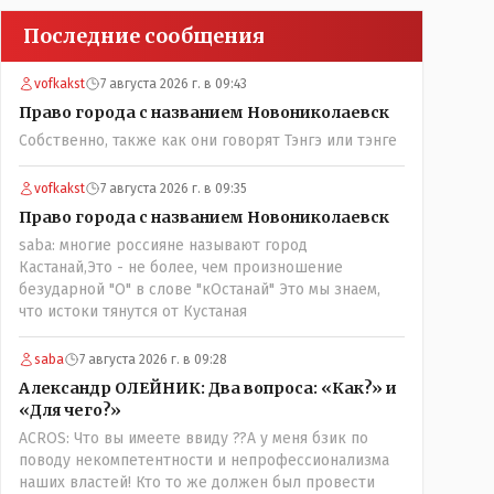
Последние сообщения
vofkakst
7 августа 2026 г. в 09:43
Право города с названием Новониколаевск
Собственно, также как они говорят Тэнгэ или тэнге
vofkakst
7 августа 2026 г. в 09:35
Право города с названием Новониколаевск
saba: многие россияне называют город
Кастанай,Это - не более, чем произношение
безударной "О" в слове "кОстанай" Это мы знаем,
что истоки тянутся от Кустаная
saba
7 августа 2026 г. в 09:28
Александр ОЛЕЙНИК: Два вопроса: «Как?» и
«Для чего?»
ACROS: Что вы имеете ввиду ??А у меня бзик по
поводу некомпетентности и непрофессионализма
наших властей! Кто то же должен был провести