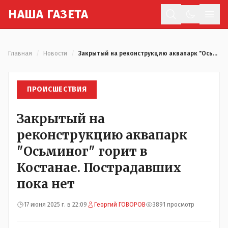
Н
АША
Г
АЗЕТА
Отк
Главная
/
Новости
/
Закрытый на реконструкцию аквапарк "Осьминог" горит в Костанае. Пострадавших пока нет
ПРОИСШЕСТВИЯ
Закрытый на
реконструкцию аквапарк
"Осьминог" горит в
Костанае. Пострадавших
пока нет
17 июня 2025 г. в 22:09
Георгий ГОВОРОВ
3891 просмотр