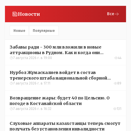
Новости
Все
Новые
Популярные
Забавы ради - 300 млн вложили в новые
аттракционы в Рудном. Как и когда они
окупятся?
7 августа 2026 г. в 19:00
44
Нурбол Жумаскалиев войдет в состав
тренерского штаба национальной сборной
Казахстана по футболу
7 августа 2026 г. в 17:11
89
Возвращение жары: будет 40 по Цельсию. О
погоде в Костанайской области
7 августа 2026 г. в 16:32
131
Слуховые аппараты казахстанцы теперь смогут
получать без установления инвалидности