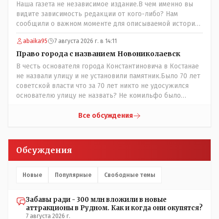
Наша газета не независимое издание.В чем именно вы
видите зависимость редакции от кого-либо? Нам
сообщили о важном моменте для описываемой истории.
И редакция отреагировала бы дополнительным
abaika95
7 августа 2026 г. в 14:11
исследованием на такие вопрос от любого читателя.
Писать "как надо" редакция не будет. Но мы будем
Право города с названием Новониколаевск
публиковать полную и объективную информацию. А
В честь основателя города Константиновича в Костанае
потом продолжать тему. если выяснятся новые
не назвали улицу и не установили памятник.Было 70 лет
обстоятельства.
советской власти что за 70 лет никто не удосужился
основателю улицу не назвать? Не комильфо было
генерал-губернаторам улицы дарить? При СССР что то
знали о нем такое нехорошее? Ну и сейчас значит не
Все обсуждения
надо. Обойдёмся как-нибудь vofkakst: Где ономасты,
которые топят за возвращение исторических
названийТак вернули же историческое Кустанай
Обсуждения
коренное название городишка
Новые
Популярные
Свободные темы
Забавы ради - 300 млн вложили в новые
аттракционы в Рудном. Как и когда они окупятся?
7 августа 2026 г.