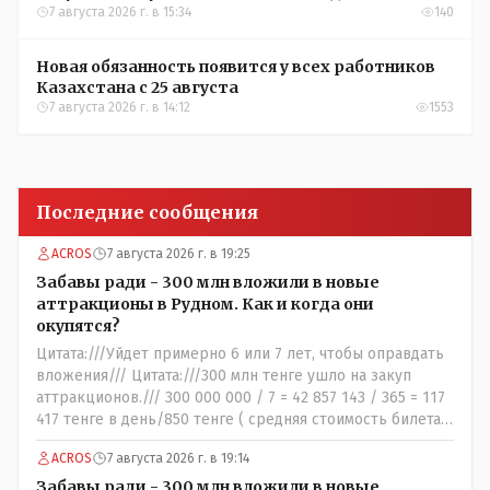
7 августа 2026 г. в 15:34
140
Новая обязанность появится у всех работников
Казахстана с 25 августа
7 августа 2026 г. в 14:12
1553
Последние сообщения
ACROS
7 августа 2026 г. в 19:25
Забавы ради - 300 млн вложили в новые
аттракционы в Рудном. Как и когда они
окупятся?
Цитата:///Уйдет примерно 6 или 7 лет, чтобы оправдать
вложения/// Цитата:///300 млн тенге ушло на закуп
аттракционов./// 300 000 000 / 7 = 42 857 143 / 365 = 117
417 тенге в день/850 тенге ( средняя стоимость билета)
- 138 человек в день - такая должна быть средняя
ACROS
7 августа 2026 г. в 19:14
минимальная ежедневная посещаемость этих
атракционов и только лишь для того что бы "отбить"
Забавы ради - 300 млн вложили в новые