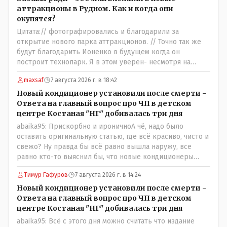
стоимость оборудования, прибавьте сюда ещё :-
аттракционы в Рудном. Как и когда они
зарплата персонала, налоги, амортизация оборудования,
окупятся?
его техобслуживание, покупка запчастей,
Цитата:// фотографировались и благодарили за
электроэнергия, накладные и другие непредвиденные
открытие нового парка аттракционов. // Точно так же
расходы. И это не отнимая морозные дни, непогоду и
будут благодарить Ионенко в будущем когда он
прочие нерабочие дни.
построит технопарк. Я в этом уверен- несмотря на
усилия некоего блогера и 50 примкнувших к нему кучки
maxsaf
7 августа 2026 г. в 18:42
рудненских манкуртов. По традиции нашего пенсионера
завершу свой комент строками из советской песни:
Новый кондиционер установили после смерти -
"...это наша с тобою страна- это наша с тобой
Ответа на главный вопрос про ЧП в детском
биография...."
центре Костаная "НГ" добивалась три дня
abaika95: Прискорбно и ироничноА чё, надо было
оставить оригинальную статью, где всё красиво, чисто и
свежо? Ну правда бы всё равно вышла наружу, все
равно кто-то выяснил бы, что новые кондиционеры
установлены ПОСЛЕ смерти ребенка. Или тебе такой
Тимур Гафуров
7 августа 2026 г. в 14:24
вариант не нравится? Ты вообще на чьей стороне в этой
истории? Прискорбно и иронично то, что кондиционеры
Новый кондиционер установили после смерти -
заменили после происшествия, и уже после этого
Ответа на главный вопрос про ЧП в детском
пустили журналистов посмотреть, типа у нас всё
центре Костаная "НГ" добивалась три дня
хорошо, смотрите, мальчик просто больной был.
abaika95: Всё с этого дня можно считать что издание