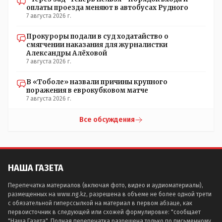
оплаты проезда меняют в автобусах Рудного
7 августа 2026 г.
Прокуроры подали в суд ходатайство о
смягчении наказания для журналистки
Александры Алёховой
7 августа 2026 г.
В «Тоболе» назвали причины крупного
поражения в еврокубковом матче
7 августа 2026 г.
Все обсуждения
НАША ГАЗЕТА
Перепечатка материалов (включая фото, видео и аудиоматериалы),
размещенных на www.ng.kz, разрешена в объеме не более одной трети
с обязательной гиперссылкой на материал в первом абзаце, как
первоисточник в следующей или схожей формулировке: "сообщает
"Наша Газета". Полная перепечатка разрешена только по письменному