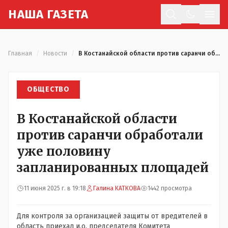
Н
АША
Г
АЗЕТА
Отк
Главная
/
Новости
/
В Костанайской области против саранчи обработали уже половину запланированных площадей
ОБЩЕСТВО
В Костанайской области
против саранчи обработали
уже половину
запланированных площадей
11 июня 2025 г. в 19:18
Галина КАТКОВА
1442 просмотра
Для контроля за организацией защиты от вредителей в
область приехал и.о. председателя Комитета