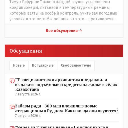
Тимур Гафуров: Также в каждой группе установлены
кондиционеры, питьевой и температурный режимы,
которые взяты на особый контроль, учитывая погодные
условия в это лето.Мы решили. что это - противоречие.
Вы считаете иначе?Ну тут противоречия нет. Этот
комментарий прозвучал на следующий день после
Все обсуждения
трагедии, то есть 29 июля, когда спешно установили и
воду, и новые кондиционеры, и впервые поставили
температурный режим на контроль. То есть первая
Обсуждения
часть - информация до трагедии, вторая часть -
информация после трагедии, когда все уже было
исправлено.
Новые
Популярные
Свободные темы
IT-специалистам и архивистам предложили
выдавать подъёмные и кредиты на жильё в сёлах
Казахстана
7 августа 2026 г.
Забавы ради - 300 млн вложили в новые
аттракционы в Рудном. Как и когда они окупятся?
7 августа 2026 г.
"Через зад" теперь нельзя - Порядок входа и