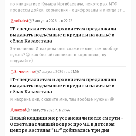
по инициативе Кумара Иргибаевича, некоторых МТФ
процессы дойки, кормления - оцифрованы и иногда эти
программы дают сбой - и тогда они нужны, хотя я
vofkakst
7 августа 2026 г. в 22:22
насколько в курсе своей комьютерной безграмотности
- все эти вопросы можно решать и устранять эти сбои и
IT-специалистам и архивистам предложили
удалённо - лёжа на диване, в городе. Но, этих
выдавать подъёмные и кредиты на жильё в
современных и оцифрованных МТФ критично мало для
сёлах Казахстана
массового переезда лохматых и обкуренных молодых
Эл-починно: И нахрена они, скажите мне, там вообще
ребят из города в село, да и те МТФ я по опыту
нужны?😁 как без айтишников в коровнике, ну
подозреваю, скоро перейдут на обслуживание с
подумайте)
помошью кувалды, китайского скотча, алюминевой
проволоки и русского мата. Вот где работать в селе
Эл-починно
7 августа 2026 г. в 21:56
именно АРХИВАРИУСАМ - понятие не имею- допустим
IT-специалистам и архивистам предложили
все мои архивы по работе и по семейной жизни -
выдавать подъёмные и кредиты на жильё в
помещаются в одну дешёвую китайскую флешку
сёлах Казахстана
купленную на оптушке на Складской за 1 000 тенге.
И нахрена они, скажите мне, там вообще нужны?😁
Впрочем, не надо гадать: - это замутили УМНЫЕ люди
наверху , близко расположенные к гос.бюджету-
maxsaf
7 августа 2026 г. в 21:44
наверняка они знают что делают.
Новый кондиционер установили после смерти -
Ответа на главный вопрос про ЧП в детском
центре Костаная "НГ" добивалась три дня