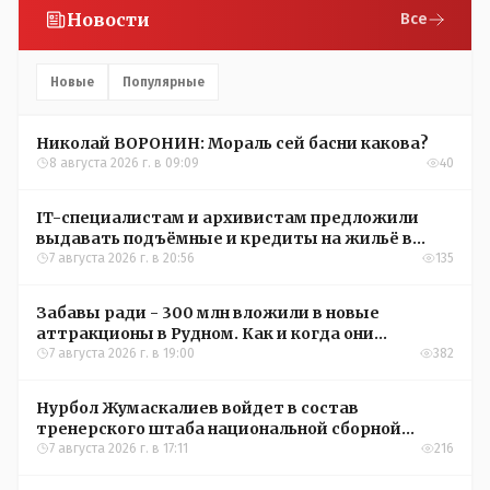
Новости
Все
Новые
Популярные
Николай ВОРОНИН: Мораль сей басни какова?
8 августа 2026 г. в 09:09
40
IT-специалистам и архивистам предложили
выдавать подъёмные и кредиты на жильё в
сёлах Казахстана
7 августа 2026 г. в 20:56
135
Забавы ради - 300 млн вложили в новые
аттракционы в Рудном. Как и когда они
окупятся?
7 августа 2026 г. в 19:00
382
Нурбол Жумаскалиев войдет в состав
тренерского штаба национальной сборной
Казахстана по футболу
7 августа 2026 г. в 17:11
216