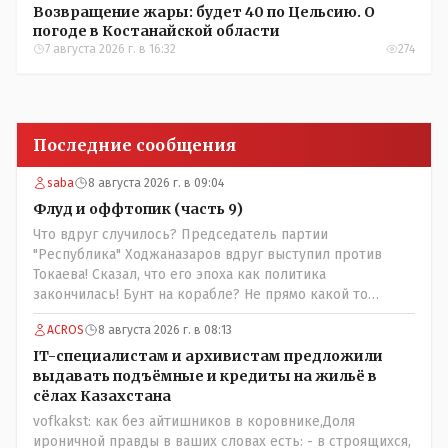
Возвращение жары: будет 40 по Цельсию. О
погоде в Костанайской области
7 августа 2026 г. в 16:32
274
Последние сообщения
saba
8 августа 2026 г. в 09:04
Флуд и оффтопик (часть 9)
Что вдруг случилось? Председатель партии
"Республика" Ходжаназаров вдруг выступил против
Токаева! Сказал, что его эпоха как политика
закончилась! Бунт на корабле? Не прямо какой то
правдолюб вдруг выступил! Может он инопланетянин?
ACROS
8 августа 2026 г. в 08:13
Появился неизвестно откуда, отжал у бывшего
всесильного Розинова целый холдинг и теперь против
IT-специалистам и архивистам предложили
президента выступает! Вот ни капельки ему не поверю,
выдавать подъёмные и кредиты на жильё в
что он действует в интересах страны, про народ уже и
сёлах Казахстана
не говорю! Опять какие то закулисные игры?
vofkakst: как без айтишников в коровнике,Доля
ироничной правды в ваших словах есть: - в строящихся,