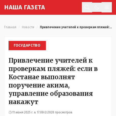
Н
АША
Г
АЗЕТА
Отк
Главная
/
Новости
/
Привлечение учителей к проверкам пляжей: если в Костанае выполнят поручение акима, управление образования накажут
ГОСУДАРСТВО
Привлечение учителей к
проверкам пляжей: если в
Костанае выполнят
поручение акима,
управление образования
накажут
11 июня 2025 г. в 17:08
2928 просмотров