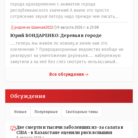
города одновременно с акиматом города
республиканского значения! А иначе это просто
сотрясение звука! Автору надо прежде чем писать,
необходимо самому обратиться в ЖКХ акимата и
родом из Шанхая2022
9 августа 2026 г. в 23:08
разобраться прежде чем своей статьей провоцировать
население города!
Юрий БОНДАРЕНКО: Деревья в городе
......теперь мы живём по новому,и зачем нам это
озеленение ? Природаохранные ведомства вообще не
реагируют на уничтожение деревьев...... набережную
замутили а на неё без слёз смотреть нельзя,самый
наивысший уровень рукопопства наших
строителей"специалистов",как исторические здания
Все обсуждения
сносить пожалуйста ,а как на века построить слабо.....Вы
вот господин Бондаренко большой учёный прошлись
бы по историческим постройкам сколько было
Обсуждения
ликвидировано в советское время и в наше.......
Новые
Популярные
Свободные темы
Две смерти и тысячи заболевших из-за салата в
США - в Казахстане оценили риск вспышки
9 августа 2026 г.