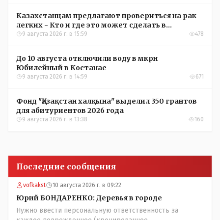
Казахстанцам предлагают провериться на рак
легких - Кто и где это может сделать в
Костанайской области
9 августа 2026 г. в 15:59
478
До 10 августа отключили воду в мкрн
Юбилейный в Костанае
9 августа 2026 г. в 14:59
671
Фонд "Қазақстан халқына" выделил 350 грантов
для абитуриентов 2026 года
9 августа 2026 г. в 13:38
160
Последние сообщения
vofkakst
10 августа 2026 г. в 09:22
Юрий БОНДАРЕНКО: Деревья в городе
Нужно ввести персональную ответственность за