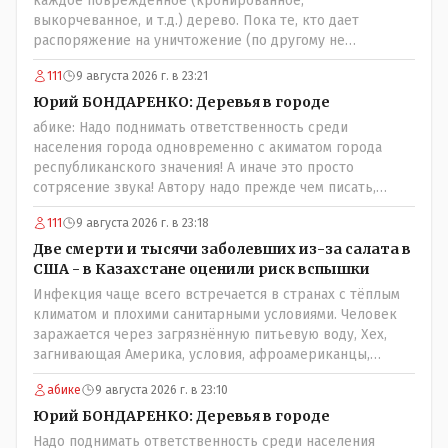
каждое поврежденное (кронированное,
выкорчеванное, и т.д.) дерево. Пока те, кто дает
распоряжение на уничтожение (по другому не
назовешь) зеленого массива города продолжают
111
9 августа 2026 г. в 23:21
безнаказанно раздавать такие поручения - толку не
будет. Необходимо подключение соответствующих
Юрий БОНДАРЕНКО: Деревья в городе
органов: 1. Управление природных ресурсов и
абике: Надо поднимать ответственность среди
регулирования природопользования - т. к. это в целом
населения города одновременно с акиматом города
их епархия; 2. Экологи (если таковые у нас имеются) 3.
республиканского значения! А иначе это просто
Госаудит и прокуратура - проверка необходимости
сотрясение звука! Автору надо прежде чем писать,
расходования бюджетных средств на обрезку деревьев,
необходимо самому обратиться в ЖКХ акимата и
не нуждающихся в таковой; равно пресечения
111
9 августа 2026 г. в 23:18
разобраться прежде чем своей статьей провоцировать
нецелевого расходования средств. Почему нащим
население города!Согласен всецело!
Две смерти и тысячи заболевших из-за салата в
*экспертам" недоступно осознание того, что деревья в
США - в Казахстане оценили риск вспышки
городе должны быть. Это: "легкие" города, это
Инфекция чаще всего встречается в странах с тёплым
шумоизоляция в некотором роде, это спасительные
климатом и плохими санитарными условиями. Человек
тень и прохлада. Ну и в конце концов - листва
заражается через загрязнённую питьевую воду, Хех,
смотрится куда приятней бетонных стен в каменных
загнивающая Америка, условия, афроамериканцы,
джунглях. Может пора пересмотреть свое варварское
грязная вода, отсутствие страховок, нечистоплотные
отношение к растительности в городе (и к горожанам)?
абике
9 августа 2026 г. в 23:10
мигранты и прочее.. Лучше России и Казахстана жить
негде..
Юрий БОНДАРЕНКО: Деревья в городе
Надо поднимать ответственность среди населения