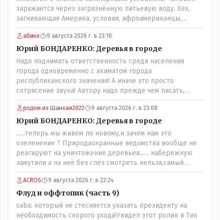
заражается через загрязнённую питьевую воду, Хех,
загнивающая Америка, условия, афроамериканцы,
грязная вода, отсутствие страховок, нечистоплотные
абике
9 августа 2026 г. в 23:10
мигранты и прочее.. Лучше России и Казахстана жить
негде..
Юрий БОНДАРЕНКО: Деревья в городе
Надо поднимать ответственность среди населения
города одновременно с акиматом города
республиканского значения! А иначе это просто
сотрясение звука! Автору надо прежде чем писать,
необходимо самому обратиться в ЖКХ акимата и
родом из Шанхая2022
9 августа 2026 г. в 23:08
разобраться прежде чем своей статьей провоцировать
население города!
Юрий БОНДАРЕНКО: Деревья в городе
......теперь мы живём по новому,и зачем нам это
озеленение ? Природаохранные ведомства вообще не
реагируют на уничтожение деревьев...... набережную
замутили а на неё без слёз смотреть нельзя,самый
наивысший уровень рукопопства наших
ACROS
9 августа 2026 г. в 22:24
строителей"специалистов",как исторические здания
сносить пожалуйста ,а как на века построить слабо.....Вы
Флуд и оффтопик (часть 9)
вот господин Бондаренко большой учёный прошлись
saba: который не стесняется указать президенту на
бы по историческим постройкам сколько было
необходимость скорого ухода!Увидел этот ролик в Тик