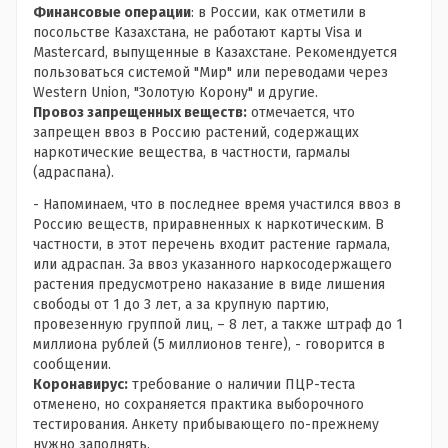
Финансовые операции
: в России, как отметили в
посольстве Казахстана, не работают карты Visa и
Mastercard, выпущенные в Казахстане. Рекомендуется
пользоваться системой "Мир" или переводами через
Western Union, "Золотую Корону" и другие.
Провоз запрещенных веществ:
отмечается, что
запрещен ввоз в Россию растений, содержащих
наркотические вещества, в частности, гармалы
(адраспана).
- Напоминаем, что в последнее время участился ввоз в
Россию веществ, приравненных к наркотическим. В
частности, в этот перечень входит растение гармала,
или адраспан. За ввоз указанного наркосодержащего
растения предусмотрено наказание в виде лишения
свободы от 1 до 3 лет, а за крупную партию,
провезенную группой лиц, – 8 лет, а также штраф до 1
миллиона рублей (5 миллионов тенге), - говорится в
сообщении.
Коронавирус:
требование о наличии ПЦР-теста
отменено, но сохраняется практика выборочного
тестирования. Анкету прибывающего по-прежнему
нужно заполнять.