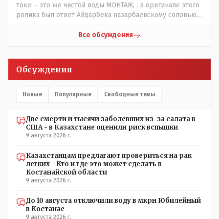
ликвидировано в советское время и в наше.......
токе: - это же чистой воды МОНТАЖ, ; в оригинале этого
ролика был ответ Айдарбека назарбаевскому соловью
на его якобы критику партии Республика. Я думаю: - они
просто напросто - КЛОУНЫ или МАРИОНЕТКИ власти и
Все обсуждения
пикировка между ними - это сделано или
срежисировано кем то из АП для того что бы создать
видимость ИНТРИГИ выборов, его как бы и якобы
Обсуждения
НАКАЛ - и тот и этот без разрешения АП - и шага,
вернее и голоса не подадут. - в принципе вы же видите
- идёт СКУЧНАЯ и НУДНАЯ и МОНОТОННАЯ и полностью
Новые
Популярные
Свободные темы
КОНТРОЛИРУЕМАЯ якобы предвыборная агитация Если
вдруг они захотят гавкнуть что либо по своему
Две смерти и тысячи заболевших из-за салата в
усмотрению: - их мгновенно лишать возможности идти
США - в Казахстане оценили риск вспышки
на выборы и не дадут им места в будущем Курултае: -
9 августа 2026 г.
кстати, я думаю в АП и уже и места распределили между
партиями.
Казахстанцам предлагают провериться на рак
легких - Кто и где это может сделать в
Костанайской области
9 августа 2026 г.
До 10 августа отключили воду в мкрн Юбилейный
в Костанае
9 августа 2026 г.