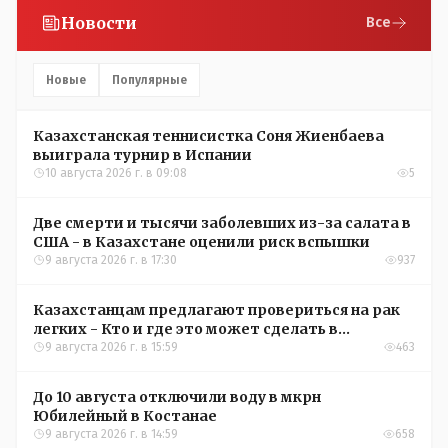
Новости
Все
Новые
Популярные
Казахстанская теннисистка Соня Жиенбаева
выиграла турнир в Испании
10 августа 2026 г. в 09:08
5
Две смерти и тысячи заболевших из-за салата в
США - в Казахстане оценили риск вспышки
9 августа 2026 г. в 17:30
937
Казахстанцам предлагают провериться на рак
легких - Кто и где это может сделать в
Костанайской области
9 августа 2026 г. в 15:59
463
До 10 августа отключили воду в мкрн
Юбилейный в Костанае
9 августа 2026 г. в 14:59
658