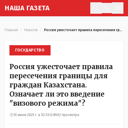
Н
АША
Г
АЗЕТА
Отк
Главная
/
Новости
/
Россия ужесточает правила пересечения границы для граждан Казахстана. Означает ли это введение "визового режима"?
ГОСУДАРСТВО
Россия ужесточает правила
пересечения границы для
граждан Казахстана.
Означает ли это введение
"визового режима"?
10 июня 2025 г. в 02:33
8602 просмотра