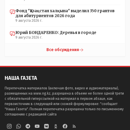
Фонд "Қазақстан халқына" выделил 350 грантов
для абитуриентов 2026 года
9 августа 2026 г.
Юрий БОНДАРЕНКО: Деревья в городе
9 августа 2026 г.
Все обсуждения
НАША ГАЗЕТА
Перепечатка материалов (включая фото, видео и аудиоматериалы),
размещенных на www.ng.kz, разрешена в объеме не более одной трети
с обязательной гиперссылкой на материал в первом абзаце, как
первоисточник в следующей или схожей формулировке: "сообщает
"Наша Газета". Полная перепечатка разрешена только по письменному
соглашению с редакцией сайта