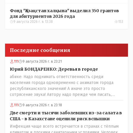
Фонд "Қазақстан халқына" выделил 350 грантов
для абитуриентов 2026 года
9 августа 2026 г. в 13:38
153
Последние сообщения
111
9 августа 2026 г. в 23:21
Юрий БОНДАРЕНКО: Деревья в городе
абике: Надо поднимать ответственность среди
населения города одновременно с акиматом города
республиканского значения! А иначе это просто
сотрясение звука! Автору надо прежде чем писать,
необходимо самому обратиться в ЖКХ акимата и
111
9 августа 2026 г. в 23:18
разобраться прежде чем своей статьей провоцировать
население города!Согласен всецело!
Две смерти и тысячи заболевших из-за салата в
США - в Казахстане оценили риск вспышки
Инфекция чаще всего встречается в странах с тёплым
климатом и плохими санитарными условиями. Человек