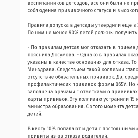
воспитанников детсадов, все они были не п
соблюдения прививочного статуса и высоког
Правила допуска в детсады утвердили еще в 
По ним не менее 90% детей должны получить
- По правилам детсад мог отказать в приеме 
пояснила Досумова. - Однако в правилах ока
указаны в качестве основания для отказа. То
Минздрава. Следствием такой коллизии стало 
отсутствие обязательных прививок. Да, сре
профилактичесих прививок формы 065У. Но ни
заполнена врачами с отметками о прививках.
карты прививок. Эту коллизию устранили 15 и
министра образования. С этого момента дет
детей.
В квоту 10% попадают и дети с постоянными 
привиты из-за отказа родителей.