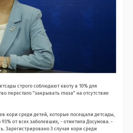
детсады строго соблюдают квоту в 10% для
во перестало "закрывать глаза" на отсутствие
аев кори среди детей, которые посещали детсады,
 93% от всех заболевших, - отметила Досумова. -
сь. Зарегистрировано 3 случая кори среди