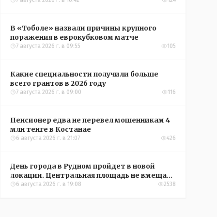
Александры Алёховой
7 августа 2026 г. в 10:42
124
В «Тоболе» назвали причины крупного
поражения в еврокубковом матче
7 августа 2026 г. в 09:55
105
Какие специальности получили больше
всего грантов в 2026 году
7 августа 2026 г. в 09:00
116
Пенсионер едва не перевел мошенникам 4
млн тенге в Костанае
6 августа 2026 г. в 21:07
426
День города в Рудном пройдет в новой
локации. Центральная площадь не вмещает
всех желающих
6 августа 2026 г. в 19:08
2538