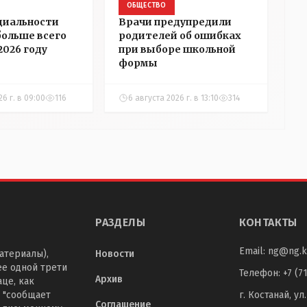
ОБЩЕСТВО
циальности
Врачи предупредили
больше всего
родителей об ошибках
2026 году
при выборе школьной
формы
26 г. в 09:00
116
6 августа 2026 г. в 13:10
314
РАЗДЕЛЫ
КОНТАКТЫ
Email:
ng@ng.k
атериалы),
Новости
ее одной трети
Телефон
:
+7 (7
Архив
це, как
 "сообщает
г. Костанай, ул
Соглашение