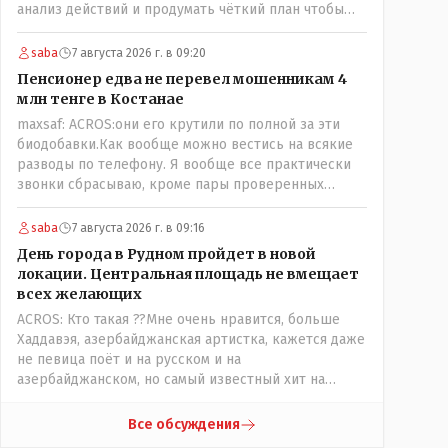
анализ действий и продумать чёткий план чтобы
комар носа не подточил! Но тут явно спешили, а в
аналитическом центре либо кто то из
saba
7 августа 2026 г. в 09:20
родственников сидит, либо ведущий специалист на
Пенсионер едва не перевел мошенникам 4
Мальдивы уехал, либо всё вместе! Пока
млн тенге в Костанае
прокатывает по вышеизложенным Вами причинам,
maxsaf: ACROS:они его крутили по полной за эти
просто обстоятельства немного меняются по
биодобавки.Как вообще можно вестись на всякие
сравнению с Назарбаевскими временами, власти
разводы по телефону. Я вообще все практически
решили пощупать кошелёк населения, а это уже
звонки сбрасываю, кроме пары проверенных
неизвестная в уравнении взаимоотношений власти
контактов. Один раз мне мой банк позвонил, не
и народа! Тут бы как раз специалист-аналитик и
мошенники. Я приехал туда, в банк, нашел того, кто
пригодился бы!
saba
7 августа 2026 г. в 09:16
мне звонил, притащил к главному менеджеру и
День города в Рудном пройдет в новой
обоим сказал: ещё один такой звонок, без разницы,
локации. Центральная площадь не вмещает
какая причина, и я счета свои у вас позакрываю.
всех желающих
Остальные входящие сразу в бан, по умолчанию для
ACROS: Кто такая ??Мне очень нравится, больше
меня любой входящий - Скам, пока не доказано
Хаддавэя, азербайджанская артистка, кажется даже
обратное - Zero trust. Все созвоны - только на
не певица поёт и на русском и на
верифицируемые номера.Всё верно, я тоже так
азербайджанском, но самый известный хит на
поступаю,но увы любопытство ещё никто не
турецком. У неё очень необычный низкий тембр
отменял! Я уже давно всё объяснил жене, но она
голоса!
все равно меня допрашивает:" Кто звонил? От кого
Все обсуждения
скрываешься? Почему сбросил?"