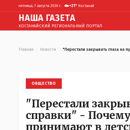
☁️
+
21
°
пятница, 7 августа 2026 г.
Костанай
Н
АША
Г
АЗЕТА
КОСТАНАЙСКИЙ РЕГИОНАЛЬНЫЙ ПОРТАЛ
Главная
/
Новости
/
"Перестали закрывать глаза на п
ОБЩЕСТВО
"Перестали закрыв
справки" - Почему
принимают в детс