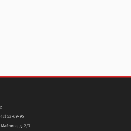
z
142) 53-69-95
. Майлина, д. 2/3