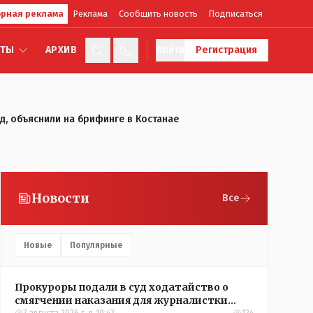
рная реклама
Реклама
Сообщить новость
Подписаться
КТЫ
АРХИВ
Войти
Регистрация
ад, объяснили на брифинге в Костанае
Новости
Все
Новые
Популярные
Прокуроры подали в суд ходатайство о
смягчении наказания для журналистки