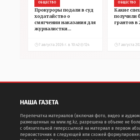
ОБЩЕСТВО
ОБЩЕСТВО
Прокуроры подали в суд
Какие спе
ходатайство о
получили 
смягчении наказания для
грантов в 
журналистки
Александры Алёховой
7 августа 2026 г. в 10:42
124
7 августа 20
НАША ГАЗЕТА
Перепечатка материалов (включая фото, видео и аудиом
размещенных на www.ng.kz, разрешена в объеме не бол
с обязательной гиперссылкой на материал в первом абза
первоисточник в следующей или схожей формулировке: