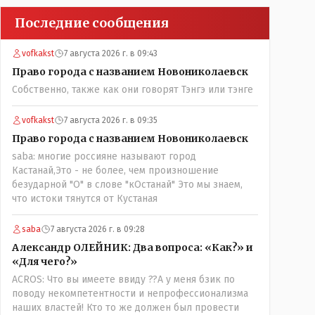
Последние сообщения
vofkakst
7 августа 2026 г. в 09:43
Право города с названием Новониколаевск
Собственно, также как они говорят Тэнгэ или тэнге
vofkakst
7 августа 2026 г. в 09:35
Право города с названием Новониколаевск
saba: многие россияне называют город
Кастанай,Это - не более, чем произношение
безударной "О" в слове "кОстанай" Это мы знаем,
что истоки тянутся от Кустаная
saba
7 августа 2026 г. в 09:28
Александр ОЛЕЙНИК: Два вопроса: «Как?» и
«Для чего?»
ACROS: Что вы имеете ввиду ??А у меня бзик по
поводу некомпетентности и непрофессионализма
наших властей! Кто то же должен был провести