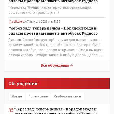
Редакторская политика, коллектив журналистов уже
оплаты проезда меняют в автобусах Рудного
ниче не значат. Прискорбно и иронично
"Через зад"Лучшая характеристика организации
общественного транспорта ))
vofkakst
7 августа 2026 г. в 11:56
"Через зад" теперь нельзя - Порядок входа и
оплаты проезда меняют в автобусах Рудного
Дикари. Слово "кондуктор" видимо для наших широт -
архаизм какой то. Взять Челябинск или Екатеринбург -
пришел автобус - все двери открылись. Люди выходят
откуда удобно. Заходят также в любую дверь. Далее -
либо платишь сам (у каждой двери есть валидатор),
либо кондуктор подойдет с терминалом. Водитель
Все обсуждения
разгружен от вопросов оплаты, полностью
сконцентрировавшись на управлении автобусом.
Кондуктор - помимо удобства - несомненно рабочие
Обсуждения
места. Сколько людей можно трудоустроить? Но зачем,
когда водитель должен и на дорогу смотреть, и оплату
контролировать , и (в редких случаях оплаты наличкой)
Новые
Популярные
Свободные темы
сдачу выдавать. У нас прогресс почему-то идет с
регрессом рука об руку. Любую хорошую задумку
"Через зад" теперь нельзя - Порядок входа и
умудряемся похерить(
оплаты проезда меняют в автобусах Рудного