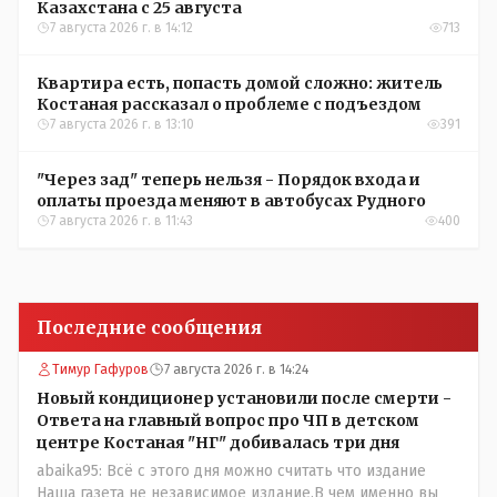
Казахстана с 25 августа
7 августа 2026 г. в 14:12
713
Квартира есть, попасть домой сложно: житель
Костаная рассказал о проблеме с подъездом
7 августа 2026 г. в 13:10
391
"Через зад" теперь нельзя - Порядок входа и
оплаты проезда меняют в автобусах Рудного
7 августа 2026 г. в 11:43
400
Последние сообщения
Тимур Гафуров
7 августа 2026 г. в 14:24
Новый кондиционер установили после смерти -
Ответа на главный вопрос про ЧП в детском
центре Костаная "НГ" добивалась три дня
abaika95: Всё с этого дня можно считать что издание
Наша газета не независимое издание.В чем именно вы