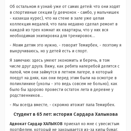
Об остальном я узнаю́ уже от самих детей: что они ходят
в спортивные секции (у девчонок - самбо, у мальчишек
- казакша курес), что на стене в зале уже целая
коллекция медалей, что папа недавно сделал ремонт в
каждой из трех комнат их квартиры, что у них вся
необходимая экипировка для тренировок…
- Моим детям это нужно, - говорит Темирбек, - поэтому я
выкручиваюсь, но у детей есть и спорт.
Я замечаю: здесь умеют экономить и беречь, в том
числе друг друга. Вижу, как ребята наперебой делятся с
папой, чем они займутся в летнем лагере, в который
поедут на днях, как они перед этим были на осмотре в
поликлинике (уколы - это ведь совсем не больно), как
было бы здорово провести остаток лета в деревне у
родственников…
- Мы всегда вместе, - скромно итожит папа Темирбек.
Студент в 65 лет: история Сардара Халыкова
Адвокат Сардар ХАЛЫКОВ
приехал ко мне с увесистым
портфелем, который не закрывается из-за кипы бумаг.