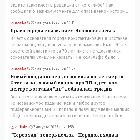
видите зависимость редакции от кого-либо? Нам
сообщили о важном моменте для описываемой истории.
И редакция отреагировала бы дополнительным
abaika95
7 августа 2026 г. в 14:11
исследованием на такие вопрос от любого читателя.
Писать "как надо" редакция не будет. Но мы будем
Право города с названием Новониколаевск
публиковать полную и объективную информацию. А
В честь основателя города Константиновича в Костанае
потом продолжать тему. если выяснятся новые
не назвали улицу и не установили памятник.Было 70 лет
обстоятельства.
советской власти что за 70 лет никто не удосужился
основателю улицу не назвать? Не комильфо было
генерал-губернаторам улицы дарить? При СССР что то
abaika95
7 августа 2026 г. в 14:07
знали о нем такое нехорошее? Ну и сейчас значит не
надо. Обойдёмся как-нибудь vofkakst: Где ономасты,
Новый кондиционер установили после смерти -
которые топят за возвращение исторических
Ответа на главный вопрос про ЧП в детском
названийТак вернули же историческое Кустанай
центре Костаная "НГ" добивалась три дня
коренное название городишка
Всё с этого дня можно считать что издание Наша газета
не независимое издание. Как и любое другое
"либеральное" СМИ НГ попало в ловушку мнения мелких
общественных деятелей и активистов. Теперь любой
активист и НПОшник будет поносить и диктовать
vofkakst
7 августа 2026 г. в 11:58
условия газете информационно бомбордируя ее пока та
не начнет писать "как надо" определенному кругу лиц.
"Через зад" теперь нельзя - Порядок входа и