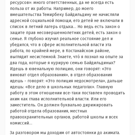
ресурсов»: много ответственных, да не всегда есть
польза от их работы. Например, до моего
вмешательства Темирбеку Байдильдину не начисляли
адресной социальной помощи, его детей не включали в
список в летний лагерь отдыха… Но ведь есть закон о
защите прав несовершеннолетних детей, есть закон о
семье. Я глубоко изучил реальное состояние дел и
убедился, что в сфере исполнительной власти эта
работа, по крайней мере, в Костанайском районе,
выглядит несистемной. Знаете, чтó я познал на опыте за
два года, которые я курирую семью Байдильдиных?
Идешь в ювенальную полицию, они говорят: «Это
виноват отдел образования», в отдел образования
идешь - говорят: «Это полиция недосмотрела», дальше
идешь: «Все дело в школьных педагогах». Главную
работу в этом отношении все-таки поставлен проводить
аким как глава исполнительной власти. Или его
заместитель. Он должен буквально дирижировать
работой отдела образования, местных
правоохранительных органов, работой школы и всех
комиссий…
За разговором мы доходим от автостоянки до акимата.