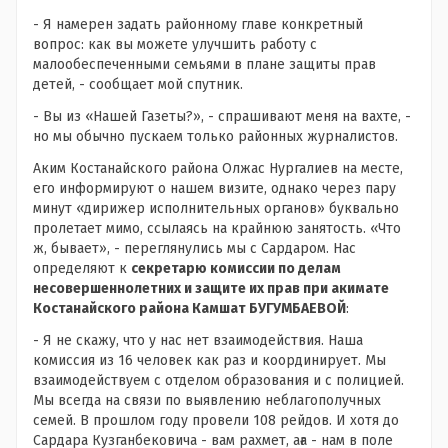
- Я намерен задать районному главе конкретный
вопрос: как вы можете улучшить работу с
малообеспеченными семьями в плане защиты прав
детей, - сообщает мой спутник.
- Вы из «Нашей Газеты?», - спрашивают меня на вахте, -
но мы обычно пускаем только районных журналистов.
Аким Костанайского района Олжас Нургалиев на месте,
его информируют о нашем визите, однако через пару
минут «дирижер исполнительных органов» буквально
пролетает мимо, ссылаясь на крайнюю занятость. «Что
ж, бывает», - переглянулись мы с Сардаром. Нас
определяют к
секретарю комиссии по делам
несовершеннолетних и защите их прав при акимате
Костанайского района Камшат БУГУМБАЕВОЙ
:
- Я не скажу, что у нас нет взаимодействия. Наша
комиссия из 16 человек как раз и координирует. Мы
взаимодействуем с отделом образования и с полицией.
Мы всегда на связи по выявлению неблагополучных
семей. В прошлом году провели 108 рейдов. И хотя до
Сардара Кузганбековича - вам рахмет, аға - нам в поле