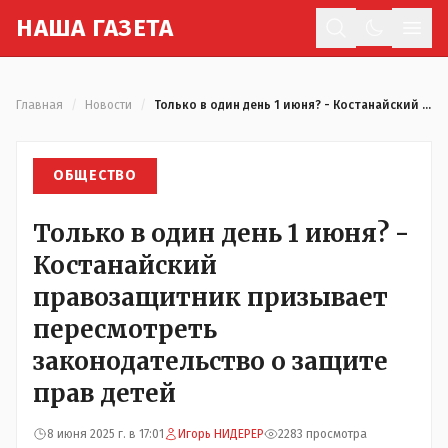
Н
АША
Г
АЗЕТА
Отк
Главная
/
Новости
/
Только в один день 1 июня? - Костанайский правозащитник призывает пересмотреть законодательство о защите прав детей
ОБЩЕСТВО
Только в один день 1 июня? -
Костанайский
правозащитник призывает
пересмотреть
законодательство о защите
прав детей
8 июня 2025 г. в 17:01
Игорь НИДЕРЕР
2283 просмотра