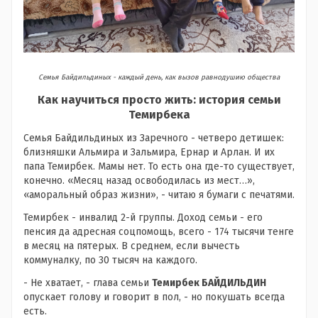
Семья Байдильдиных - каждый день, как вызов равнодушию общества
Как научиться просто жить: история семьи
Темирбека
Семья Байдильдиных из Заречного - четверо детишек:
близняшки Альмира и Зальмира, Ернар и Арлан. И их
папа Темирбек. Мамы нет. То есть она где-то существует,
конечно. «Месяц назад освободилась из мест…»,
«аморальный образ жизни», - читаю я бумаги с печатями.
Темирбек - инвалид 2-й группы. Доход семьи - его
пенсия да адресная соцпомощь, всего - 174 тысячи тенге
в месяц на пятерых. В среднем, если вычесть
коммуналку, по 30 тысяч на каждого.
- Не хватает, - глава семьи
Темирбек БАЙДИЛЬДИН
опускает голову и говорит в пол, - но покушать всегда
есть.