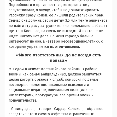
Подробности и происшествия, которые этому
сопутствовали, я опущу, чтобы не драматизировать.
Расскажу сразу конец: ее лишили родительских прав.
Сейчас она должна своим детям 3,5 млн тенге алиментов,
но найти эту даму затруднительно: нелегально шабашит
где-то в Костанае, на связь не выходит. И никто ее не
ищет, никому нет дела. Но меня гораздо больше
интересует не она, а четверо несовершеннолетних, с
которыми управляется их отец-инвалид.
«Много ответственных, да не всегда есть
польза»
Мы едем в акимат Костанайского района. В районе
такими, как семья Байдильдиных, должна заниматься
целая когорта органов и служб: комиссия по делам
несовершеннолетних, школьные психологи и
социальные педагоги, ювенальная полиция с ее
инспекторами, прокуратура, все органы опеки и
попечительства…
- Я вижу здесь, - говорит Сардар Халыков, - обратное
следствие этого самого «эффекта ограниченных