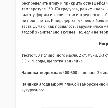
распределить ягоду и прикрыть оставшейся 
температуре 160-170 градусов, режим «верх-
высоту формы и количество ингредиентов. У ме
не пропечется. И передержала - пекла больше
теста. Думаю, как поднялось, зарумянилось -
ягодой значительно вкуснее. Но, если не те
Инг
Тесто:
150 г сливочного масла, 2 ст. муки, 2-3
0,5 ч. л. соды, щепотка ванилина.
Начинка творожная:
400-500 г творога, 3 яйц
Начинка ягодная:
500 г любой замороженной яг
кукурузного.