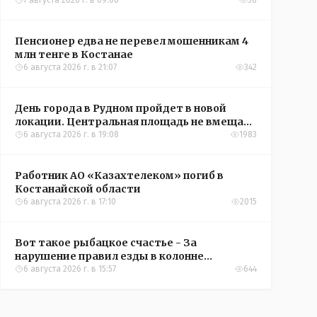
7 августа 2026 г. в 09:00
30
Пенсионер едва не перевел мошенникам 4
млн тенге в Костанае
6 августа 2026 г. в 21:07
342
День города в Рудном пройдет в новой
локации. Центральная площадь не вмещает
всех желающих
6 августа 2026 г. в 19:08
1983
Работник АО «Казахтелеком» погиб в
Костанайской области
6 августа 2026 г. в 17:10
2015
Вот такое рыбацкое счастье - За
нарушение правил езды в колонне
оштрафовали участников соревнований в
6 августа 2026 г. в 15:57
644
Аркалыке