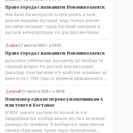
скрываешься? Почему сбросил?"
Право города с названием Новониколаевск
Мне было бы интересно кстати узнать в чьей
версии название Кустанай, ведь теперь многие
россияне называют город Кастанай, наверное в
русской интерпретации это для россиян более
удобно? Просто в чисто познавательных целях
может кто из лингвистов или краеведов может
saba
7 августа 2026 г. в 09:02
пояснить!
Право города с названием Новониколаевск
дульсинея тобЫльская: русскиеНу тут вообще то
спорный вопрос! По русской версии скорее
Царьград. Константиние это арабское название, но
даже если с 1930 года со времени официального
переименования брать что можно назвать
историческим названием города? С 1930 уже тоже
maxsaf
7 августа 2026 г. в 08:58
почти 100 лет прошло! Сменилось несколько
Пенсионер едва не перевел мошенникам 4
поколений ! Это просто краеведческий факт и не
млн тенге в Костанае
более того!
ACROS: они его крутили по полной за эти
биодобавки.Как вообще можно вестись на всякие
разводы по телефону. Я вообще все практически
звонки сбрасываю, кроме пары проверенных