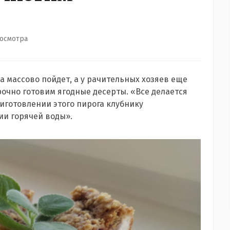
росмотра
а массово пойдет, а у рачительных хозяев еще
очно готовим ягодные десерты. «Все делается
приготовлении этого пирога клубнику
ии горячей воды».