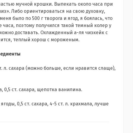
частью мучной крошки. Выпекать около часа при
низ». Либо ориентироваться на свою духовку,
ня было по 500 г творога и ягод, я боялась, что
 часа, поэтому получился такой темный колер у
 можно доставать. Охлажденный а-ля чизкейк с
рпится, теплый хорош с мороженым.
редиенты
 ст. л. сахара (можно больше, если нравится слаще),
а, 0,5 ст. сахара, щепотка ванилина.
оды, 0,5 ст. сахара, 4-5 ст. л. крахмала, лучше