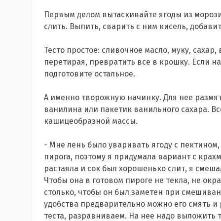
Первым делом вытаскивайте ягоды из морозил
слить. Выпить, сварить с ним кисель, добавит
Тесто простое: сливочное масло, муку, сахар
перетирая, превратить все в крошку. Если на
подготовите остальное.
А именно творожную начинку. Для нее размять
ванилина или пакетик ванильного сахара. В
кашицеобразной массы.
- Мне лень было уваривать ягоду с пектином
пирога, поэтому я придумала вариант с крахма
растаяла и сок был хорошенько слит, я смеша
Чтобы она в готовом пироге не текла, не окр
столько, чтобы он был заметен при смешиван
удобства предварительно можно его смять и
теста, разравниваем. На нее надо выложить