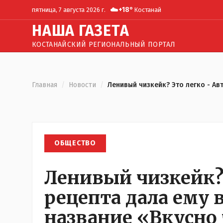
☁️
+
18
°
пятница, 7 августа 2026 г.
Костанай
Н
АША
Г
АЗЕТА
КОСТАНАЙСКИЙ РЕГИОНАЛЬНЫЙ ПОРТАЛ
Главная
/
Новости
/
Ленивый чизкейк? Это легко - Ав
ОБЩЕСТВО
Ленивый чизкейк? 
рецепта дала ему
название «Вкусно