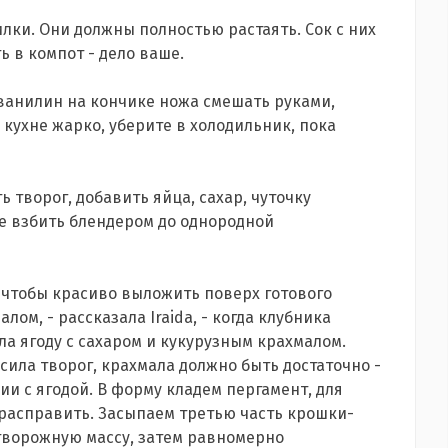
ки. Они должны полностью растаять. Сок с них
ь в компот - дело ваше.
, ванилин на кончике ножа смешать руками,
 кухне жарко, уберите в холодильник, пока
 творог, добавить яйца, сахар, чуточку
се взбить блендером до однородной
, чтобы красиво выложить поверх готового
лом, - рассказала Iraida, - когда клубника
ла ягоду с сахаром и кукурузным крахмалом.
асила творог, крахмала должно быть достаточно -
ии с ягодой. В форму кладем пергамент, для
 расправить. Засыпаем третью часть крошки-
 творожную массу, затем равномерно