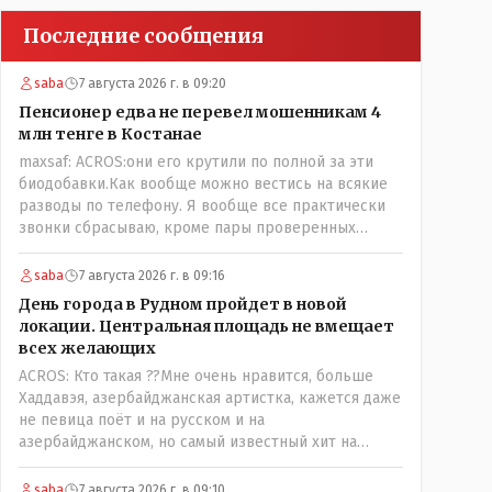
Последние сообщения
saba
7 августа 2026 г. в 09:20
Пенсионер едва не перевел мошенникам 4
млн тенге в Костанае
maxsaf: ACROS:они его крутили по полной за эти
биодобавки.Как вообще можно вестись на всякие
разводы по телефону. Я вообще все практически
звонки сбрасываю, кроме пары проверенных
контактов. Один раз мне мой банк позвонил, не
мошенники. Я приехал туда, в банк, нашел того, кто
saba
7 августа 2026 г. в 09:16
мне звонил, притащил к главному менеджеру и
День города в Рудном пройдет в новой
обоим сказал: ещё один такой звонок, без разницы,
локации. Центральная площадь не вмещает
какая причина, и я счета свои у вас позакрываю.
всех желающих
Остальные входящие сразу в бан, по умолчанию для
ACROS: Кто такая ??Мне очень нравится, больше
меня любой входящий - Скам, пока не доказано
Хаддавэя, азербайджанская артистка, кажется даже
обратное - Zero trust. Все созвоны - только на
не певица поёт и на русском и на
верифицируемые номера.Всё верно, я тоже так
азербайджанском, но самый известный хит на
поступаю,но увы любопытство ещё никто не
турецком. У неё очень необычный низкий тембр
отменял! Я уже давно всё объяснил жене, но она
голоса!
все равно меня допрашивает:" Кто звонил? От кого
saba
7 августа 2026 г. в 09:10