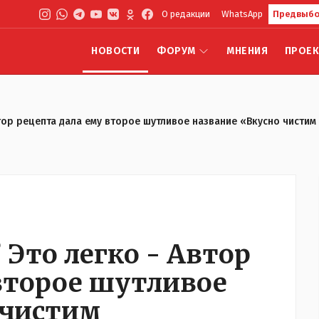
О редакции
WhatsApp
Предвыбо
НОВОСТИ
ФОРУМ
МНЕНИЯ
ПРОЕ
тор рецепта дала ему второе шутливое название «Вкусно чисти
Это легко - Автор
 второе шутливое
 чистим