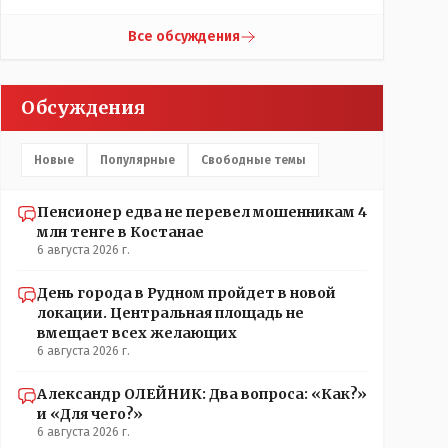
контактов. Один раз мне мой банк позвонил, не
мошенники. Я приехал туда, в банк, нашел того, кто
Все обсуждения
мне звонил, притащил к главному менеджеру и
обоим сказал: ещё один такой звонок, без разницы,
какая причина, и я счета свои у вас позакрываю.
Обсуждения
Остальные входящие сразу в бан, по умолчанию для
меня любой входящий - Скам, пока не доказано
обратное - Zero trust. Все созвоны - только на
Новые
Популярные
Свободные темы
верифицируемые номера.
Пенсионер едва не перевел мошенникам 4
млн тенге в Костанае
6 августа 2026 г.
День города в Рудном пройдет в новой
локации. Центральная площадь не
вмещает всех желающих
6 августа 2026 г.
Александр ОЛЕЙНИК: Два вопроса: «Как?»
и «Для чего?»
6 августа 2026 г.