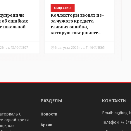
ОБЩЕСТВО
дупредили
Коллекторы звонят из-
 об ошибках
за чужого кредита –
е школьной
главная ошибка,
которую совершают
казахстанцы
6 г. в 13:10
307
6 августа 2026 г. в 11:46
1865
РАЗДЕЛЫ
КОНТАКТЫ
Email:
ng@ng.k
атериалы),
Новости
ее одной трети
Телефон
:
+7 (7
Архив
це, как