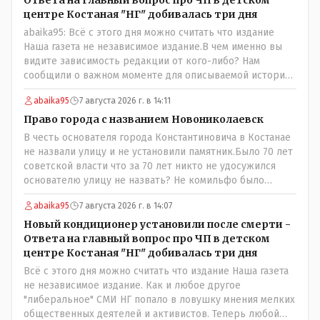
центре Костаная "НГ" добивалась три дня
abaika95: Всё с этого дня можно считать что издание
Наша газета не независимое издание.В чем именно вы
видите зависимость редакции от кого-либо? Нам
сообщили о важном моменте для описываемой истории.
И редакция отреагировала бы дополнительным
abaika95
7 августа 2026 г. в 14:11
исследованием на такие вопрос от любого читателя.
Писать "как надо" редакция не будет. Но мы будем
Право города с названием Новониколаевск
публиковать полную и объективную информацию. А
В честь основателя города Константиновича в Костанае
потом продолжать тему. если выяснятся новые
не назвали улицу и не установили памятник.Было 70 лет
обстоятельства.
советской власти что за 70 лет никто не удосужился
основателю улицу не назвать? Не комильфо было
генерал-губернаторам улицы дарить? При СССР что то
abaika95
7 августа 2026 г. в 14:07
знали о нем такое нехорошее? Ну и сейчас значит не
надо. Обойдёмся как-нибудь vofkakst: Где ономасты,
Новый кондиционер установили после смерти -
которые топят за возвращение исторических
Ответа на главный вопрос про ЧП в детском
названийТак вернули же историческое Кустанай
центре Костаная "НГ" добивалась три дня
коренное название городишка
Всё с этого дня можно считать что издание Наша газета
не независимое издание. Как и любое другое
"либеральное" СМИ НГ попало в ловушку мнения мелких
общественных деятелей и активистов. Теперь любой