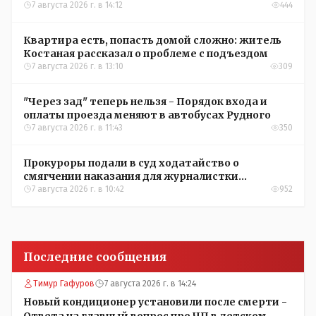
7 августа 2026 г. в 14:12
444
Квартира есть, попасть домой сложно: житель
Костаная рассказал о проблеме с подъездом
7 августа 2026 г. в 13:10
309
"Через зад" теперь нельзя - Порядок входа и
оплаты проезда меняют в автобусах Рудного
7 августа 2026 г. в 11:43
350
Прокуроры подали в суд ходатайство о
смягчении наказания для журналистки
Александры Алёховой
7 августа 2026 г. в 10:42
952
Последние сообщения
Тимур Гафуров
7 августа 2026 г. в 14:24
Новый кондиционер установили после смерти -
Ответа на главный вопрос про ЧП в детском