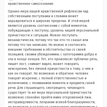
нравственное самосознание.
Однако мера нашей нравственной рефлексии над
собственными поступками и словами может
варьироваться в широких пределах. И этой мерой
является уровень соотнесения с собой моментов,
побуждающих к поступку, уровень нашей персональной
причастности к ситуации. Можно поступать
механистически, потому что так кто-то сказал или
потому что так написано. Но можно и соотносить
внешние требования и обстоятельства со своей
позицией, своими убеждениями, с категориями добра и
зла в конце концов. Тот, кто произносит публично речь,
пишет пост, снимает видео, может говорить
неискренне, без личной причастности к тому, о чем и
как он говорит. Но возможно и обратное: человек
говорит искренне, с полной ответственностью и
включением, с пониманием момента и предмета своей
речи. Для слушающего, смотрящего, читающего
существует та же мера персональной причастности:
возможно спокойно пройти мимо откровенной лжи,
несправедливости, попрания всякой благоразумности,
но возможно и оказаться совершенно непримиримым с