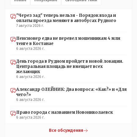
сдачу выдавать. У нас прогресс почему-то идет с
регрессом рука об руку. Любую хорошую задумку
"Через зад" теперь нельзя - Порядок входа и
умудряемся похерить(
оплаты проезда меняют в автобусах Рудного
7 августа 2026 г.
Пенсионер едва не перевел мошенникам 4 млн
тенге в Костанае
6 августа 2026 г.
День города в Рудном пройдет в новой локации.
Центральная площадь не вмещает всех
желающих
6 августа 2026 г.
Александр ОЛЕЙНИК: Два вопроса: «Как?» и «Для
чего?»
6 августа 2026 г.
Право города с названием Новониколаевск
6 августа 2026 г.
Все обсуждения