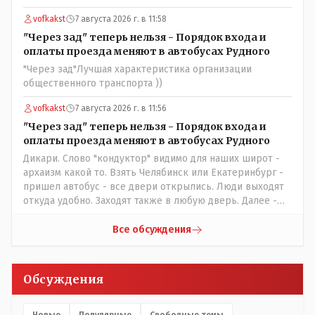
активист и НПОшник будет поносить и диктовать
vofkakst
7 августа 2026 г. в 11:58
условия газете информационно бомбордируя ее пока та
не начнет писать "как надо" определенному кругу лиц.
"Через зад" теперь нельзя - Порядок входа и
Редакторская политика, коллектив журналистов уже
оплаты проезда меняют в автобусах Рудного
ниче не значат. Прискорбно и иронично
"Через зад"Лучшая характеристика организации
общественного транспорта ))
vofkakst
7 августа 2026 г. в 11:56
"Через зад" теперь нельзя - Порядок входа и
оплаты проезда меняют в автобусах Рудного
Дикари. Слово "кондуктор" видимо для наших широт -
архаизм какой то. Взять Челябинск или Екатеринбург -
пришел автобус - все двери открылись. Люди выходят
откуда удобно. Заходят также в любую дверь. Далее -
либо платишь сам (у каждой двери есть валидатор),
либо кондуктор подойдет с терминалом. Водитель
Все обсуждения
разгружен от вопросов оплаты, полностью
сконцентрировавшись на управлении автобусом.
Кондуктор - помимо удобства - несомненно рабочие
Обсуждения
места. Сколько людей можно трудоустроить? Но зачем,
когда водитель должен и на дорогу смотреть, и оплату
контролировать , и (в редких случаях оплаты наличкой)
Новые
Популярные
Свободные темы