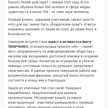
Проект TAUAN действует с января 2023 года. В его
рамках обучили более 600 человек в сфере медиа-
грамотности и около 150 - по теме прав человека.
Первый вопрос, заданный участникам, звучал просто:
«Что для вас значит быть обладателем прав?» Ответы
оказались разными: от права на голос до права быть в
безопасности.
Спикером встречи стала
юрист и активистка Анита
ТАТАРЧЕНКО
, основательница проекта «Нет - значит
нет», направленного на информирование общества о
насилии над женщинами, доступной помощи и создании
безопасной среды. Несмотря на осуждение и скепсис,
команда, состоящая только из девушек, продолжает
свою миссию. В рамках проекта завершена работа над
документальным фильмом, закрытый показ которого
состоится в конце мая в Павлодаре.
Одной из ключевых тем стал «кейс Куандыка
Бишимбаева», предложенный для анализа
организатором. Обсуждение вышло за рамки
юриспруденции - участники размышляли о границах
терпимого, общественном равнодушии и роли