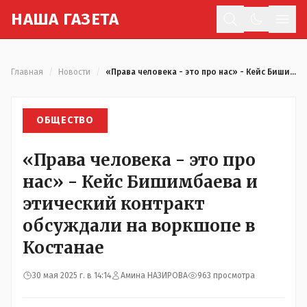
Н
АША
Г
АЗЕТА
Отк
Главная
/
Новости
/
«Права человека - это про нас» - Кейс Бишимбаева и этический контракт обсуждали на воркшопе в Костанае
ОБЩЕСТВО
«Права человека - это про
нас» - Кейс Бишимбаева и
этический контракт
обсуждали на воркшопе в
Костанае
30 мая 2025 г. в 14:14
Амина НАЗИРОВА
963 просмотра