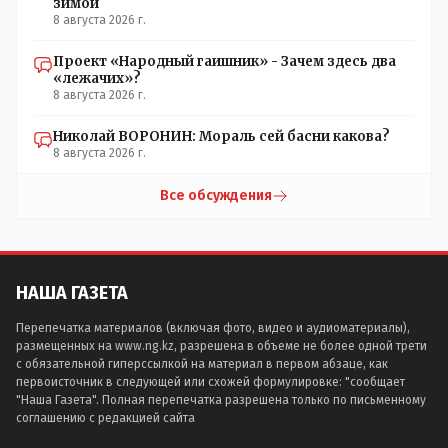
зимой
8 августа 2026 г.
Проект «Народный гаишник» - Зачем здесь два
«лежачих»?
8 августа 2026 г.
Николай ВОРОНИН: Мораль сей басни какова?
8 августа 2026 г.
Все обсуждения
НАША ГАЗЕТА
Перепечатка материалов (включая фото, видео и аудиоматериалы),
размещенных на www.ng.kz, разрешена в объеме не более одной трети
с обязательной гиперссылкой на материал в первом абзаце, как
первоисточник в следующей или схожей формулировке: "сообщает
"Наша Газета". Полная перепечатка разрешена только по письменному
соглашению с редакцией сайта