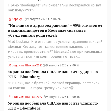
юывший секретарь ЦК КП Казахстана , впоследствии -
Прямо "пообещала" или сказала "мы постараемся но там
депутат Верховного Совета и Мажлиса и Председатель
как получится"?
партии коммунстов- он в то время и после и причём
НЕОДНОКРАТНО, указывал и многократно на недостатки
Карачун
9 августа 2026 г. в 06:24
Назарбая и предлагал ему самому ДОБРОВОЛЬНО уйти с
"Нигилизм в здравоохранении" - 95% отказов от
поста Президента.
вакцинации детей в Костанае связаны с
убеждениями родителей
Vlad Kostanai: Кто отвечает за условия хранения вакцин?
Медики! Кто закупает качественные вакцины от
мировых производителей? Медики!Даже при идеальных
условиях тысячная доля процента от всех
вакцинированных может иметь плохие последствия от
родом из Шанхая2022
9 августа 2026 г. в 00:57
прививки. Бумага нужна как защита от дол.....бов не
дружащих с школьными курсами предметов, в
Украина пообещала США не наносить удары по
частности биологии и математики. Vlad Kostanai: Поэтому
КТК – Bloomberg
люди и отказываются и я в том числе своих не
111: Блин, нас с братской Россией украинцы поставили
прививал.Лично я вам и тем другим людям благодарен.
на колени.....на горох,гречку или рис?😊
Добровольные действия направленные на сокращение
частотности появления в популяции соответствующих
родом из Шанхая2022
9 августа 2026 г. в 00:56
комбинаций генов заслуживают благодарности. Мы и
Украина пообещала США не наносить удары по
без того основательно загубили нормальный
КТК – Bloomberg