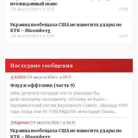
неожиданный шанс
8 августа 2026 г. в 15:45
768
Украина пообещала США не наносить удары по
КТК – Bloomberg
8 августа 2026 г. в 13:50
271
Последние сообщения
ACROS
9 августа 2026 г. в 09:17
Флуд и оффтопик (часть 9)
saba: депутата который что то указывал бы
действующему президенту, нПочему не было: -
парламентский состав Верховного Совета , образца 1993
года, когда они НЕ УТВЕРЖДАЛИ некоторые Указы
Назарбаева, особенно в части выборов и перевыборов и
Карачун
9 августа 2026 г. в 06:33
некоторых вопросах внутренней политики, и тогда
Назарбай волевым Указом РАСПУСТИЛ этот бунтарский
Украина пообещала США не наносить удары по
состав. Имя - Серикболсын Абдильдин вам знакомо -
КТК – Bloomberg