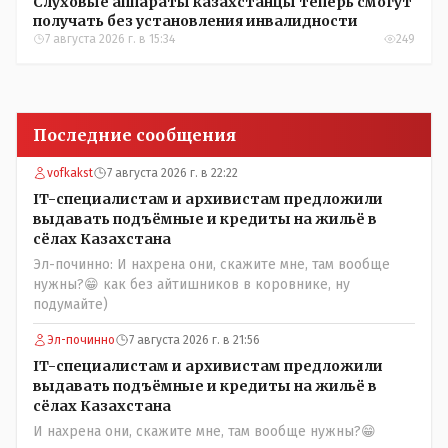
Слуховые аппараты казахстанцы теперь смогут
получать без установления инвалидности
7 августа 2026 г. в 15:34
249
Последние сообщения
vofkakst
7 августа 2026 г. в 22:22
IT-специалистам и архивистам предложили
выдавать подъёмные и кредиты на жильё в
сёлах Казахстана
Эл-починно: И нахрена они, скажите мне, там вообще
нужны?😁 как без айтишников в коровнике, ну
подумайте)
Эл-починно
7 августа 2026 г. в 21:56
IT-специалистам и архивистам предложили
выдавать подъёмные и кредиты на жильё в
сёлах Казахстана
И нахрена они, скажите мне, там вообще нужны?😁