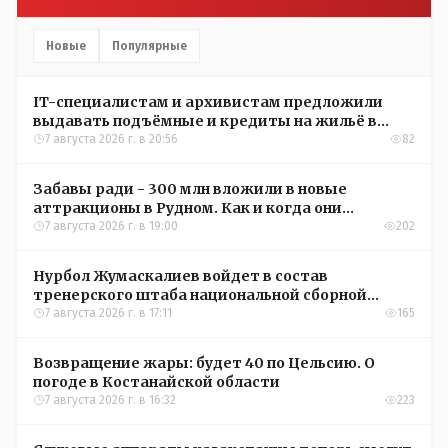
Новые
Популярные
IT-специалистам и архивистам предложили
выдавать подъёмные и кредиты на жильё в
сёлах Казахстана
7 августа 2026 г. в 20:56
82
Забавы ради - 300 млн вложили в новые
аттракционы в Рудном. Как и когда они
окупятся?
7 августа 2026 г. в 19:00
202
Нурбол Жумаскалиев войдет в состав
тренерского штаба национальной сборной
Казахстана по футболу
7 августа 2026 г. в 17:11
165
Возвращение жары: будет 40 по Цельсию. О
погоде в Костанайской области
7 августа 2026 г. в 16:32
223