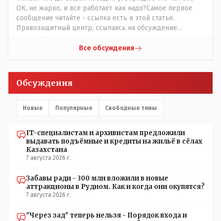
ОК, не жарко, и всё работает как надо?Самое первое
сообщение читайте - ссылка есть в этой статье.
Правозащитный центр, ссылаясь на обсуждение
сотрудников интерната в рабочем чате, которые
прислали ему в виде аудиосообщений, пишет, что
Все обсуждения
воспитатели долго добивались установки
кондиционеров в помещениях, где есть дети, однако к
настоящему времени их установили только в
Обсуждения
помещениях, предназначенных для административно-
управленческого персонала. И Также в каждой группе
установлены кондиционеры, питьевой и температурный
Новые
Популярные
Свободные темы
режимы, которые взяты на особый контроль, учитывая
погодные условия в это лето. Мы решили. что это -
IT-специалистам и архивистам предложили
противоречие. Вы считаете иначе?
выдавать подъёмные и кредиты на жильё в сёлах
Казахстана
7 августа 2026 г.
Забавы ради - 300 млн вложили в новые
аттракционы в Рудном. Как и когда они окупятся?
7 августа 2026 г.
"Через зад" теперь нельзя - Порядок входа и