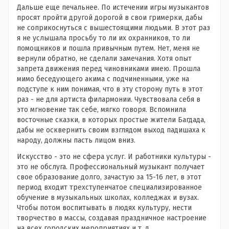
Дальше еще печальнее. По истечении игры музыкантов
просят пройти другой дорогой в свои гримерки, дабы
не соприкоснуться с вышестоящими людьми. В этот раз
я не услышала просьбу то ли их охранников, то ли
помощников и пошла привычным путем. Нет, меня не
вернули обратно, не сделали замечания. Хотя опыт
запрета движения перед чиновниками имею. Прошла
мимо беседующего акима с подчиненными, уже на
подступе к ним понимая, что в эту сторону путь в этот
раз - не для артиста филармонии. Чувствовала себя в
это мгновение так себе, мягко говоря. Вспомнила
восточные сказки, в которых простые жители Багдада,
дабы не осквернить своим взглядом выход падишаха к
народу, должны пасть лицом вниз.
Искусство - это не сфера услуг. И работники культуры -
это не обслуга. Профессиональный музыкант получает
свое образование долго, зачастую за 15-16 лет, в этот
период входит трехступенчатое специализированное
обучение в музыкальных школах, колледжах и вузах.
Чтобы потом воспитывать в людях культуру, нести
творчество в массы, создавая праздничное настроение
на всех городских мероприятиях и т. д.