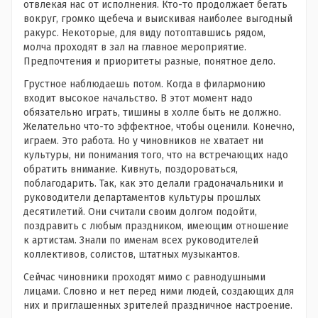
отвлекая нас от исполнения. Кто-то продолжает бегать
вокруг, громко щебеча и выискивая наиболее выгодный
ракурс. Некоторые, для виду потоптавшись рядом,
молча проходят в зал на главное мероприятие.
Предпочтения и приоритеты разные, понятное дело.
Грустное наблюдаешь потом. Когда в филармонию
входит высокое начальство. В этот момент надо
обязательно играть, тишины в холле быть не должно.
Желательно что-то эффектное, чтобы оценили. Конечно,
играем. Это работа. Но у чиновников не хватает ни
культуры, ни понимания того, что на встречающих надо
обратить внимание. Кивнуть, поздороваться,
поблагодарить. Так, как это делали градоначальники и
руководители департаментов культуры прошлых
десятилетий. Они считали своим долгом подойти,
поздравить с любым праздником, имеющим отношение
к артистам. Знали по именам всех руководителей
коллективов, солистов, штатных музыкантов.
Сейчас чиновники проходят мимо с равнодушными
лицами. Словно и нет перед ними людей, создающих для
них и приглашенных зрителей праздничное настроение.