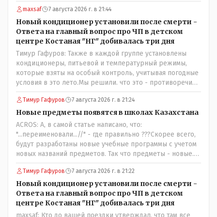
maxsaf
7 августа 2026 г. в 21:44
Новый кондиционер установили после смерти -
Ответа на главный вопрос про ЧП в детском
центре Костаная "НГ" добивалась три дня
Тимур Гафуров: Также в каждой группе установлены
кондиционеры, питьевой и температурный режимы,
которые взяты на особый контроль, учитывая погодные
условия в это лето.Мы решили. что это - противоречие.
Вы считаете иначе?Ну тут противоречия нет. Этот
Тимур Гафуров
7 августа 2026 г. в 21:24
комментарий прозвучал на следующий день после
трагедии, то есть 29 июля, когда спешно установили и
Новые предметы появятся в школах Казахстана
воду, и новые кондиционеры, и впервые поставили
ACROS: А, в самой статье написано, что:
температурный режим на контроль. То есть первая
"...переименовали...//" - где правильно ???Скорее всего,
часть - информация до трагедии, вторая часть -
будут разработаны новые учебные программы с учетом
информация после трагедии, когда все уже было
новых названий предметов. Так что предметы - новые.
исправлено.
Хоть и переименованные)
Тимур Гафуров
7 августа 2026 г. в 21:22
Новый кондиционер установили после смерти -
Ответа на главный вопрос про ЧП в детском
центре Костаная "НГ" добивалась три дня
maxsaf: Кто до вашей поездки утверждал, что там все