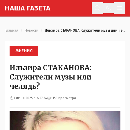
Н
АША
Г
АЗЕТА
Отк
Главная
/
Новости
/
Ильзира СТАКАНОВА: Служители музы или челядь?
МНЕНИЯ
Ильзира СТАКАНОВА:
Служители музы или
челядь?
1 июня 2025 г. в 17:54
1153 просмотра