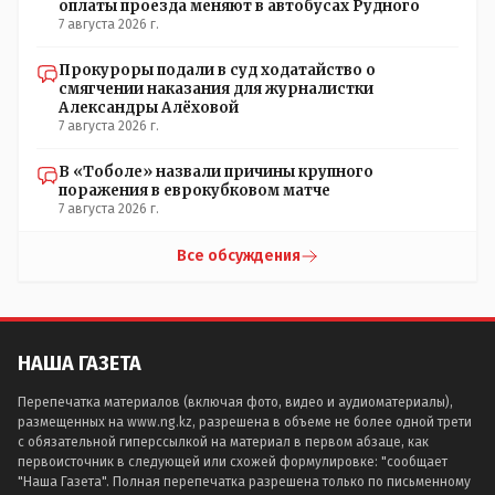
оплаты проезда меняют в автобусах Рудного
7 августа 2026 г.
Прокуроры подали в суд ходатайство о
смягчении наказания для журналистки
Александры Алёховой
7 августа 2026 г.
В «Тоболе» назвали причины крупного
поражения в еврокубковом матче
7 августа 2026 г.
Все обсуждения
НАША ГАЗЕТА
Перепечатка материалов (включая фото, видео и аудиоматериалы),
размещенных на www.ng.kz, разрешена в объеме не более одной трети
с обязательной гиперссылкой на материал в первом абзаце, как
первоисточник в следующей или схожей формулировке: "сообщает
"Наша Газета". Полная перепечатка разрешена только по письменному