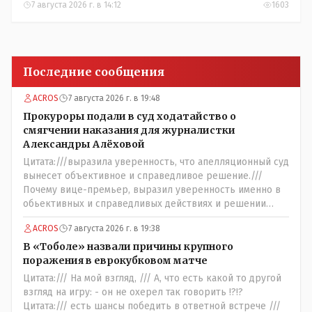
7 августа 2026 г. в 14:12
1603
Последние сообщения
ACROS
7 августа 2026 г. в 19:48
Прокуроры подали в суд ходатайство о
смягчении наказания для журналистки
Александры Алёховой
Цитата:///выразила уверенность, что апелляционный суд
вынесет объективное и справедливое решение.///
Почему вице-премьер, выразил уверенность именно в
обьективных и справедливых действиях и решении
именно АПЕЛЛЯЦИОННОГО суда, а не суда ПЕРВОЙ
ACROS
7 августа 2026 г. в 19:38
инстанции ??? Значит она посчитала что суд первой
инстанции вынес: - ."....НЕ ОБЬЕКТИВНОЕ и
В «Тоболе» назвали причины крупного
НЕСПРАВЕДЛИВОЕ решение....." - так можно
поражения в еврокубковом матче
интрепретировать её высказывание ???
Цитата:/// На мой взгляд, /// А, что есть какой то другой
взгляд на игру: - он не охерел так говорить !?!?
Цитата:/// есть шансы победить в ответной встрече ///