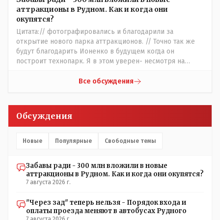
стоимость оборудования, прибавьте сюда ещё :-
аттракционы в Рудном. Как и когда они
зарплата персонала, налоги, амортизация оборудования,
окупятся?
его техобслуживание, покупка запчастей,
Цитата:// фотографировались и благодарили за
электроэнергия, накладные и другие непредвиденные
открытие нового парка аттракционов. // Точно так же
расходы. И это не отнимая морозные дни, непогоду и
будут благодарить Ионенко в будущем когда он
прочие нерабочие дни.
построит технопарк. Я в этом уверен- несмотря на
усилия некоего блогера и 50 примкнувших к нему кучки
рудненских манкуртов. По традиции нашего пенсионера
Все обсуждения
завершу свой комент строками из советской песни:
"...это наша с тобою страна- это наша с тобой
биография...."
Обсуждения
Новые
Популярные
Свободные темы
Забавы ради - 300 млн вложили в новые
аттракционы в Рудном. Как и когда они окупятся?
7 августа 2026 г.
"Через зад" теперь нельзя - Порядок входа и
оплаты проезда меняют в автобусах Рудного
7 августа 2026 г.