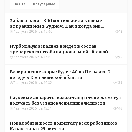
Новые
Популярные
Забавы ради - 300 млн вложили в новые
аттракционы в Рудном. Как и когда они
окупятся?
7 августа 2026 г. в 19:00
12
Нурбол Жумаскалиев войдет в состав
тренерского штаба национальной сборной
Казахстана по футболу
7 августа 2026 г. в 17:11
96
Возвращение жары: будет 40 по Цельсию. О
погоде в Костанайской области
7 августа 2026 г. в 16:32
139
Слуховые аппараты казахстанцы теперь смогут
получать без установления инвалидности
7 августа 2026 г. в 15:34
146
Новая обязанность появится у всех работников
Казахстана с 25 августа