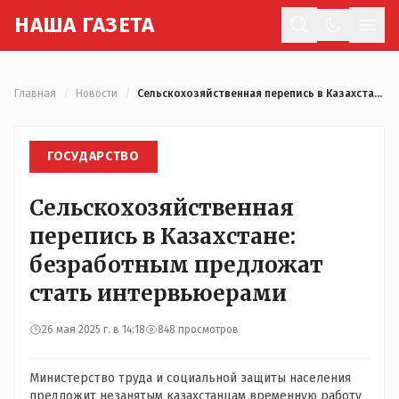
Н
АША
Г
АЗЕТА
Отк
Главная
/
Новости
/
Сельскохозяйственная перепись в Казахстане: безработным предложат стать интервьюерами
ГОСУДАРСТВО
Сельскохозяйственная
перепись в Казахстане:
безработным предложат
стать интервьюерами
26 мая 2025 г. в 14:18
848 просмотров
Министерство труда и социальной защиты населения
предложит незанятым казахстанцам временную работу