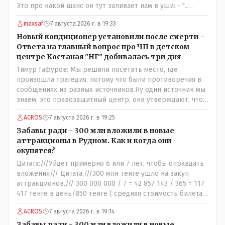
Это про какой шанс он тут заливает нам в уши: - "..
забить на своём поле ЧЕТЫРЕ гола и при этом не
maxsaf
7 августа 2026 г. в 19:33
пропустить ни ОДНОГО,,,,"- сказки Венского леса.
Цитата://я поздравляю их с этой победой// Значит
Новый кондиционер установили после смерти -
морально: - игроки Тобола уже проиграли ответную
Ответа на главный вопрос про ЧП в детском
встречу: - чудо на поле не бывает, если только у тебя в
центре Костаная "НГ" добивалась три дня
команде играет сам Марадона....
Тимур Гафуров: Мы решили посетить место, где
произошла трагедия, потому что были противоречия в
сообщениях из разных источников.Ну один источник мы
знаем, это правозащитный центр, они утверждают, что
ничего толком не работало на момент трагедии. А кто
ACROS
7 августа 2026 г. в 19:25
второй источник, с противоречивой информацией? Кто
до вашей поездки утверждал, что там все ОК, не жарко,
Забавы ради - 300 млн вложили в новые
и всё работает как надо?
аттракционы в Рудном. Как и когда они
окупятся?
Цитата:///Уйдет примерно 6 или 7 лет, чтобы оправдать
вложения/// Цитата:///300 млн тенге ушло на закуп
аттракционов./// 300 000 000 / 7 = 42 857 143 / 365 = 117
417 тенге в день/850 тенге ( средняя стоимость билета)
- 138 человек в день - такая должна быть средняя
ACROS
7 августа 2026 г. в 19:14
минимальная ежедневная посещаемость этих
атракционов и только лишь для того что бы "отбить"
Забавы ради - 300 млн вложили в новые