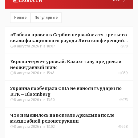
Новости
Новые
Популярные
«Тобол» провел в Сербии первый матч третьего
квалификационного раунда Лиги конференций
УЕФА
8 августа 2026 г. в 18:07
78
Европа теряет урожай: Казахстану предрекли
неожиданный шанс
8 августа 2026 г. в 15:45
359
Украина пообещала США не наносить удары по
КТК – Bloomberg
8 августа 2026 г. в 13:50
173
Что изменилось на вокзале Аркалыка после
масштабной реконструкции
8 августа 2026 г. в 13:02
268