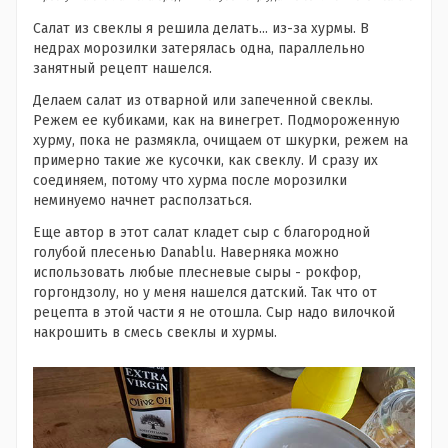
Салат из свеклы я решила делать... из-за хурмы. В
недрах морозилки затерялась одна, параллельно
занятный рецепт нашелся.
Делаем салат из отварной или запеченной свеклы.
Режем ее кубиками, как на винегрет. Подмороженную
хурму, пока не размякла, очищаем от шкурки, режем на
примерно такие же кусочки, как свеклу. И сразу их
соединяем, потому что хурма после морозилки
неминуемо начнет расползаться.
Еще автор в этот салат кладет сыр с благородной
голубой плесенью Danablu. Наверняка можно
использовать любые плесневые сыры - рокфор,
горгондзолу, но у меня нашелся датский. Так что от
рецепта в этой части я не отошла. Сыр надо вилочкой
накрошить в смесь свеклы и хурмы.