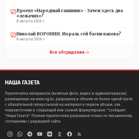
Проект «Народный гаишник» - Зачем здесь два
«лежачих»?
8 августа 2026 г.
Николай ВОРОНИН: Мораль сей басни какова?
8 августа 2026 г.
Все обсуждения
НАША ГАЗЕТА
Перепечатка материалов (включая фото, видео и аудиоматериалы),
размещенных на www.ng.kz, разрешена в объеме не более одной трети
с обязательной гиперссылкой на материал в первом абзаце, как
первоисточник в следующей или схожей формулировке: "сообщает
"Наша Газета". Полная перепечатка разрешена только по письменному
соглашению с редакцией сайта