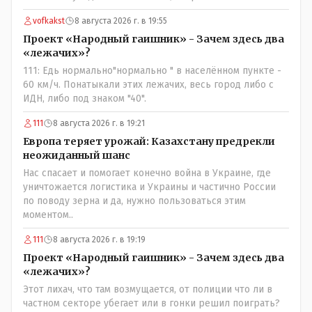
vofkakst
8 августа 2026 г. в 19:55
Проект «Народный гаишник» - Зачем здесь два
«лежачих»?
111: Едь нормально"нормально " в населённом пункте -
60 км/ч. Понатыкали этих лежачих, весь город либо с
ИДН, либо под знаком "40".
111
8 августа 2026 г. в 19:21
Европа теряет урожай: Казахстану предрекли
неожиданный шанс
Нас спасает и помогает конечно война в Украине, где
уничтожается логистика и Украины и частично России
по поводу зерна и да, нужно пользоваться этим
моментом..
111
8 августа 2026 г. в 19:19
Проект «Народный гаишник» - Зачем здесь два
«лежачих»?
Этот лихач, что там возмущается, от полиции что ли в
частном секторе убегает или в гонки решил поиграть?