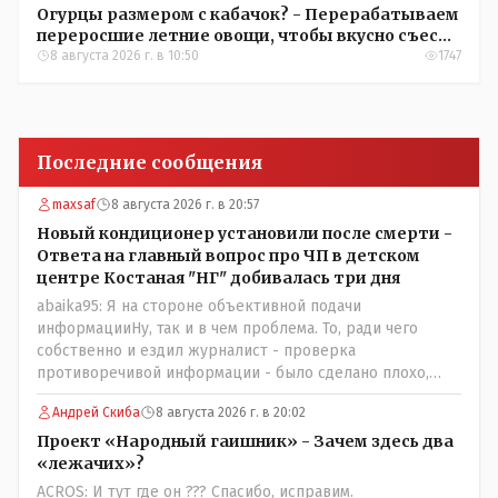
Огурцы размером с кабачок? - Перерабатываем
переросшие летние овощи, чтобы вкусно съесть
зимой
8 августа 2026 г. в 10:50
1747
Последние сообщения
maxsaf
8 августа 2026 г. в 20:57
Новый кондиционер установили после смерти -
Ответа на главный вопрос про ЧП в детском
центре Костаная "НГ" добивалась три дня
abaika95: Я на стороне объективной подачи
информацииНу, так и в чем проблема. То, ради чего
собственно и ездил журналист - проверка
противоречивой информации - было сделано плохо,
редакция это признала и исправила. Объективность
Андрей Скиба
8 августа 2026 г. в 20:02
восстановлена.
Проект «Народный гаишник» - Зачем здесь два
«лежачих»?
ACROS: И тут где он ??? Спасибо, исправим.