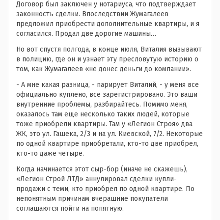
Договор был заключен у нотариуса, что подтверждает
законность сделки. Впоследствии Жумагалеев
предложил приобрести дополнительные квартиры, и я
согласился. Продал две дорогие машины…
Но вот спустя полгода, в конце июля, Виталия вызывают
в полицию, где он и узнает эту пресловутую историю о
том, как Жумагалеев «не донес деньги до компании».
- А мне какая разница, - парирует Виталий, - у меня все
официально куплено, все зарегистрировано. Это ваши
внутренние проблемы, разбирайтесь. Помимо меня,
оказалось там еще несколько таких людей, которые
тоже приобрели квартиры. Там у «Легион Строя» два
ЖК, это ул. Гашека, 2/3 и на ул. Киевской, 7/2. Некоторые
по одной квартире приобретали, кто-то две приобрел,
кто-то даже четыре.
Когда начинается этот сыр-бор (иначе не скажешь),
«Легион Строй ЛТД» аннулировал сделки купли-
продажи с теми, кто приобрел по одной квартире. По
непонятным причинам вчерашние покупатели
соглашаются пойти на попятную.