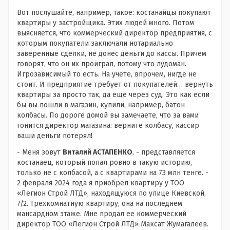
Вот послушайте, например, такое: костанайцы покупают
квартиры у застройщика. Этих людей много. Потом
выясняется, что коммерческий директор предприятия, с
которым покупатели заключали нотариально
заверенные сделки, не донес деньги до кассы. Причем
говорят, что он их проиграл, потому что лудоман.
Игрозависимый то есть. На учете, впрочем, нигде не
стоит. И предприятие требует от покупателей… вернуть
квартиры за просто так, да еще через суд. Это как если
бы вы пошли в магазин, купили, например, батон
колбасы. По дороге домой вы замечаете, что за вами
гонится директор магазина: верните колбасу, кассир
ваши деньги потерял!
- Меня зовут
Виталий АСТАПЕНКО
, - представляется
костанаец, который попал ровно в такую историю,
только не с колбасой, а с квартирами на 73 млн тенге. -
2 февраля 2024 года я приобрел квартиру у ТОО
«Легион Строй ЛТД», находящуюся по улице Киевской,
7/2. Трехкомнатную квартиру, она на последнем
мансардном этаже. Мне продал ее коммерческий
директор ТОО «Легион Строй ЛТД» Максат Жумагалеев.