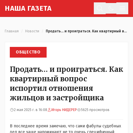
Н
АША
Г
АЗЕТА
Отк
Главная
/
Новости
/
Продать… и проиграться. Как квартирный вопрос испортил отношения жильцов и застройщика
ОБЩЕСТВО
Продать… и проиграться. Как
квартирный вопрос
испортил отношения
жильцов и застройщика
2 мая 2025 г. в 16:08
Игорь НИДЕРЕР
5625 просмотров
В последнее время замечаю, что сами фабулы судебных
дел все чаще напоминают не то очень специфичный