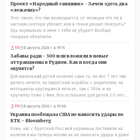
Проект «Народный гаишник» - Зачем здесь два
«лежачих»?
Этот лихач, что там возмущается, от полиции что ли в
частном секторе убегает или в гонки решил поиграть?
Едь нормально и ниче с тебя не убудет! Вообще
гонщики обнаглели..
111
8 августа 2026 г. в 19:15
Забавы ради - 300 млн вложили в новые
аттракционы в Рудном. Как и когда они
окупятся?
Для маленький детей конечно само то, но вот 7 лет там
делать нечего, на пиратский корабль с родителем, на
мотоциклы крутящиеся нельзя , там с 10ти, и на
крутилку тоже с 8ми. Все остальное для детей 3-5 лет..
Ну да, в жару там сейчас не комфортно, тени нет от
111
8 августа 2026 г. в 19:06
слова вообще, но вечером думаю там нормально, с
бутылкой холодного пивка посидеть можно..
Украина пообещала США не наносить удары по
КТК – Bloomberg
Блин, нас с братской Россией украинцы поставили на
колени и мы теперь молим их не наносить удары и даже