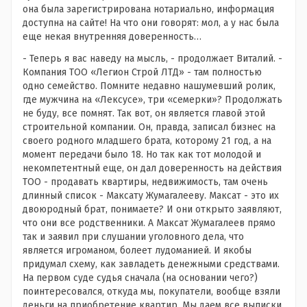
она была зарегистрирована нотариально, информация
доступна на сайте! На что они говорят: мол, а у нас была
еще некая внутренняя доверенность…
- Теперь я вас наведу на мысль, - продолжает Виталий. -
Компания ТОО «Легион Строй ЛТД» - там полностью
одно семейство. Помните недавно нашумевший ролик,
где мужчина на «Лексусе», три «семерки»? Продолжать
не буду, все помнят. Так вот, он является главой этой
строительной компании. Он, правда, записал бизнес на
своего родного младшего брата, которому 21 год, а на
момент передачи было 18. Но так как тот молодой и
некомпетентный еще, он дал доверенность на действия
ТОО - продавать квартиры, недвижимость, там очень
длинный список - Максату Жумагалееву. Максат - это их
двоюродный брат, понимаете? И они открыто заявляют,
что они все родственники. А Максат Жумагалеев прямо
так и заявил при слушании уголовного дела, что
является игроманом, болеет лудоманией. И якобы
придумал схему, как завладеть денежными средствами.
На первом суде судья сначала (на основании чего?)
поинтересовался, откуда мы, покупатели, вообще взяли
деньги на приобретение квартир. Мы даем все выписки