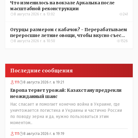
Что изменилось на вокзале Аркалыка после
масштабной реконструкции
8 августа 2026 г. в 13:02
241
Огурцы размером с кабачок? - Перерабатываем
переросшие летние овощи, чтобы вкусно съесть
зимой
8 августа 2026 г. в 10:50
1526
Последние сообщения
111
8 августа 2026 г. в 19:21
Европа теряет урожай: Казахстану предрекли
неожиданный шанс
Нас спасает и помогает конечно война в Украине, где
уничтожается логистика и Украины и частично России
по поводу зерна и да, нужно пользоваться этим
моментом..
111
8 августа 2026 г. в 19:19