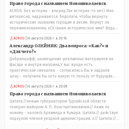
Право города с названием Новониколаевск
ACROS: без истерик - вперёд.Так истерик-то нет) Мне
интересно, надрываются, бедолаги, чтобы вернуть
исторические названия городам и весям. Вернут ли
переименованному кОстанаю историческое имя? Ведь
для этого же эти она.. ономасты существуют)) Или тут
ACROS
6 августа 2026 г. в 20:16
тоже двойной стандарт есть?
Александр ОЛЕЙНИК: Два вопроса: «Как?» и
«Для чего?»
Добринцофф: размещение рекламных материалов на
фасаде и внутри магазина,У вас вроде есть
практическая смекалка: - согласились бы и задрали
цену - получили бы хоть какую то пользу от будущих
депутатов, как говориться- с паршивой овцы хоть
ACROS
6 августа 2026 г. в 20:08
шерсти клок, тем более эта тётенька платила бы не со
своего кармана, а с халявных, партийных денег.- думаю
Право города с названием Новониколаевск
сильно не торговалась бы.
Цитата://новым губернатором Тургайской области
генерал-майором А. П. Константиновичем// Аким по
новому - коллега Архимеда и Кумара. Цитата:// действуя
подкупом членов уездной администрации, о// Цитата://
Последовала спекуляция земельными участками,//