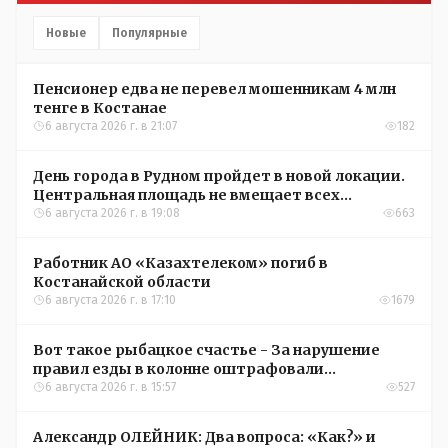
Новые
Популярные
Пенсионер едва не перевел мошенникам 4 млн
тенге в Костанае
6 августа 2026 г. в 21:07
182
День города в Рудном пройдет в новой локации.
Центральная площадь не вмещает всех
желающих
6 августа 2026 г. в 19:08
663
Работник АО «Казахтелеком» погиб в
Костанайской области
6 августа 2026 г. в 17:10
1679
Вот такое рыбацкое счастье - За нарушение
правил езды в колонне оштрафовали
участников соревнований в Аркалыке
6 августа 2026 г. в 15:57
527
Александр ОЛЕЙНИК: Два вопроса: «Как?» и