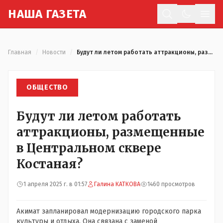
Н
АША
Г
АЗЕТА
Отк
Главная
/
Новости
/
Будут ли летом работать аттракционы, размещенные в Центральном сквере Костаная?
ОБЩЕСТВО
Будут ли летом работать
аттракционы, размещенные
в Центральном сквере
Костаная?
1 апреля 2025 г. в 01:57
Галина КАТКОВА
1460 просмотров
Акимат запланировал модернизацию городского парка
культуры и отдыха. Она связана с заменой