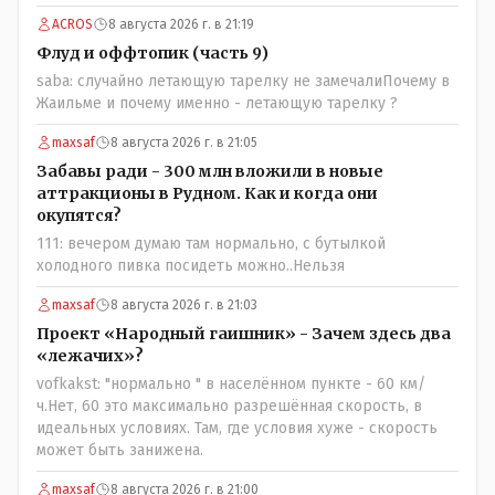
профессиональное лицо можно было бы и указать
ACROS
8 августа 2026 г. в 21:19
Общественному объединению на не корректность
высказываний о вас в том тоне в котором была та
Флуд и оффтопик (часть 9)
публикация.В комментарии от ОО было и мнение, и
saba: случайно летающую тарелку не замечалиПочему в
факт. На мнение я ответил там же. В том же тоне
Жаильме и почему именно - летающую тарелку ?
отвечать не намерен, но акценты расставил. А вот факт
нужно было проверить. Что мы и сделали. И если это вы
maxsaf
8 августа 2026 г. в 21:05
называете зависимостью, то у меня другое
Забавы ради - 300 млн вложили в новые
представление об этом термине.
аттракционы в Рудном. Как и когда они
окупятся?
111: вечером думаю там нормально, с бутылкой
холодного пивка посидеть можно..Нельзя
maxsaf
8 августа 2026 г. в 21:03
Проект «Народный гаишник» - Зачем здесь два
«лежачих»?
vofkakst: "нормально " в населённом пункте - 60 км/
ч.Нет, 60 это максимально разрешённая скорость, в
идеальных условиях. Там, где условия хуже - скорость
может быть занижена.
maxsaf
8 августа 2026 г. в 21:00