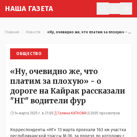
Н
АША
Г
АЗЕТА
Отк
Главная
/
Новости
/
«Ну, очевидно же, что платим за плохую» - о дороге на Кайрак рассказали "НГ" водители фур
ОБЩЕСТВО
«Ну, очевидно же, что
платим за плохую» - о
дороге на Кайрак рассказали
"НГ" водители фур
14 марта 2025 г. в 21:00
Галина КАТКОВА
2605 просмотров
Корреспонденты «НГ» 13 марта проехали 163 км участка
республиканской трассы М-36, за проезд по которому с