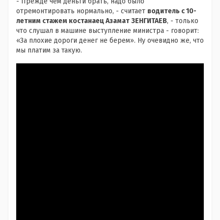
- Прежде чем деньги брать, надо было
отремонтировать нормально, - считает
водитель с 10-
летним стажем
костанаец
Азамат ЗЕНГИТАЕВ
, - только
что слушал в машине выступление министра - говорит:
«За плохие дороги денег не берем». Ну очевидно же, что
мы платим за такую.