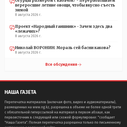
Огурцы размером с кабачок? - Перерабатываем
переросшие летние овощи, чтобы вкусно съесть
зимой
8 августа 2026 г.
Проект «Народный гаишник» - Зачем здесь два
«лежачих»?
8 августа 2026 г.
Николай ВОРОНИН: Мораль сей басни какова?
8 августа 2026 г.
Все обсуждения
НАША ГАЗЕТА
Перепечатка материалов (включая фото, видео и аудиоматериалы),
размещенных на www.ng.kz, разрешена в объеме не более одной трети
с обязательной гиперссылкой на материал в первом абзаце, как
первоисточник в следующей или схожей формулировке: "сообщает
"Наша Газета". Полная перепечатка разрешена только по письменному