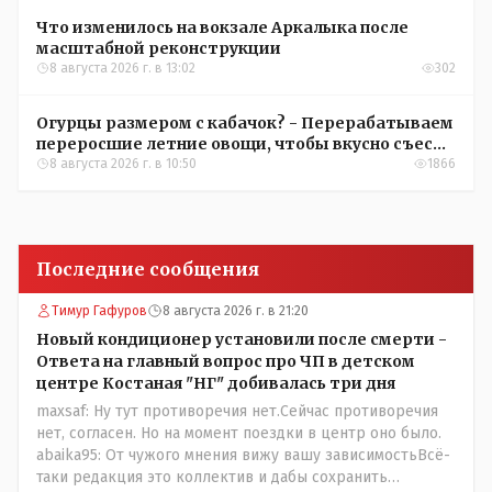
Что изменилось на вокзале Аркалыка после
масштабной реконструкции
8 августа 2026 г. в 13:02
302
Огурцы размером с кабачок? - Перерабатываем
переросшие летние овощи, чтобы вкусно съесть
зимой
8 августа 2026 г. в 10:50
1866
Последние сообщения
Тимур Гафуров
8 августа 2026 г. в 21:20
Новый кондиционер установили после смерти -
Ответа на главный вопрос про ЧП в детском
центре Костаная "НГ" добивалась три дня
maxsaf: Ну тут противоречия нет.Сейчас противоречия
нет, согласен. Но на момент поездки в центр оно было.
abaika95: От чужого мнения вижу вашу зависимостьВсё-
таки редакция это коллектив и дабы сохранить