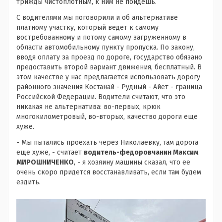
трижды чистоплотным, к ним не пойдешь.
С водителями мы поговорили и об альтернативе
платному участку, который ведет к самому
востребованному и потому самому загруженному в
области автомобильному пункту пропуска. По закону,
вводя оплату за проезд по дороге, государство обязано
предоставить второй вариант движения, бесплатный. В
этом качестве у нас предлагается использовать дорогу
районного значения Костанай - Рудный - Айет - граница
Российской Федерации. Водители считают, что это
никакая не альтернатива: во-первых, крюк
многокилометровый, во-вторых, качество дороги еще
хуже.
- Мы пытались проехать через Николаевку, там дорога
еще хуже, - считает
водитель-
федоровчанин
Максим
МИРОШНИЧЕНКО
, - я хозяину машины сказал, что ее
очень скоро придется восстанавливать, если там будем
ездить.