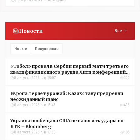
7 августа 2026 г. в 16:32
462
Новости
Все
Новые
Популярные
«Тобол» провел в Сербии первый матч третьего
квалификационного раунда Лиги конференций
УЕФА
8 августа 2026 г. в 18:07
100
Европа теряет урожай: Казахстану предрекли
неожиданный шанс
8 августа 2026 г. в 15:45
436
Украина пообещала США не наносить удары по
КТК – Bloomberg
8 августа 2026 г. в 13:50
185