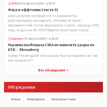
ACROS
9 августа 2026 г. в 09:17
Флуд и оффтопик (часть 9)
saba: депутата который что то указывал бы
действующему президенту, нПочему не было: -
парламентский состав Верховного Совета , образца 1993
года, когда они НЕ УТВЕРЖДАЛИ некоторые Указы
Назарбаева, особенно в части выборов и перевыборов и
Карачун
9 августа 2026 г. в 06:33
некоторых вопросах внутренней политики, и тогда
Назарбай волевым Указом РАСПУСТИЛ этот бунтарский
Украина пообещала США не наносить удары по
состав. Имя - Серикболсын Абдильдин вам знакомо -
КТК – Bloomberg
юывший секретарь ЦК КП Казахстана , впоследствии -
Прямо "пообещала" или сказала "мы постараемся но там
депутат Верховного Совета и Мажлиса и Председатель
как получится"?
партии коммунстов- он в то время и после и причём
НЕОДНОКРАТНО, указывал и многократно на недостатки
Все обсуждения
Назарбая и предлагал ему самому ДОБРОВОЛЬНО уйти с
поста Президента.
Обсуждения
Новые
Популярные
Свободные темы