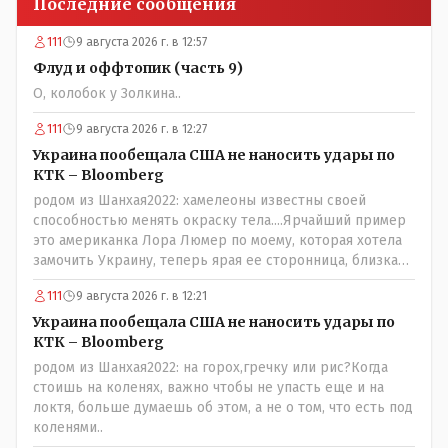
Последние сообщения
111
9 августа 2026 г. в 12:57
Флуд и оффтопик (часть 9)
О, колобок у Золкина..
111
9 августа 2026 г. в 12:27
Украина пообещала США не наносить удары по
КТК – Bloomberg
родом из Шанхая2022: хамелеоны известны своей
способностью менять окраску тела....Ярчайший пример
это американка Лора Люмер по моему, которая хотела
замочить Украину, теперь ярая ее сторонница, близкая
к Трампу. Ну и западные страны тем более, которые
111
9 августа 2026 г. в 12:21
предоставляли Зеленскому убежище, чтоб он бежал и
которые развернулись потом на 180 или 360 градусов,
Украина пообещала США не наносить удары по
посмотрев на того, как он не сдался, но ты же там сам
КТК – Bloomberg
живешь и многое знаешь о тех, на кого работаешь.. Это
родом из Шанхая2022: на горох,гречку или рис?Когда
просто прагматизм и ничего личного. Победим мы, они
стоишь на коленях, важно чтобы не упасть еще и на
встанут под нас и наоборот и все это понимают..
локтя, больше думаешь об этом, а не о том, что есть под
коленями..