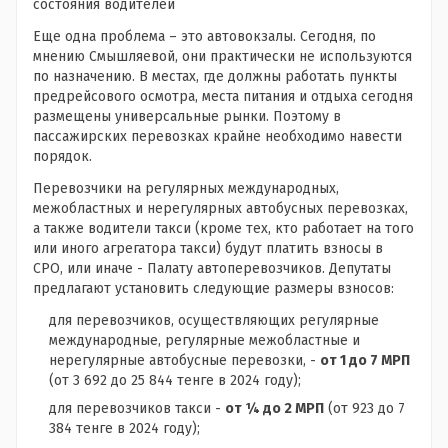
состояния водителей
Еще одна проблема – это автовокзалы. Сегодня, по
мнению Смышляевой, они практически не используются
по назначению. В местах, где должны работать пункты
предрейсового осмотра, места питания и отдыха сегодня
размещены универсальные рынки. Поэтому в
пассажирских перевозках крайне необходимо навести
порядок.
Перевозчики на регулярных международных,
межобластных и нерегулярных автобусных перевозках,
а также водители такси (кроме тех, кто работает на того
или иного агрегатора такси) будут платить взносы в
СРО, или иначе - Палату автоперевозчиков. Депутаты
предлагают установить следующие размеры взносов:
для перевозчиков, осуществляющих регулярные
международные, регулярные межобластные и
нерегулярные автобусные перевозки, -
от 1 до 7 МРП
(от 3 692 до 25 844 тенге в 2024 году);
для перевозчиков такси -
от ¼ до 2 МРП
(от 923 до 7
384 тенге в 2024 году);