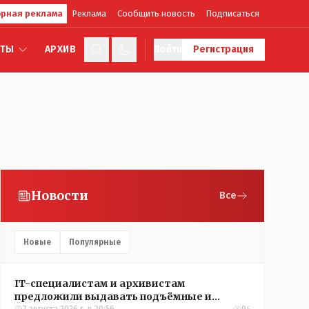
рная реклама
Реклама
Сообщить новость
Подписаться
КТЫ
АРХИВ
Войти
Регистрация
Новости
Все
Новые
Популярные
IT-специалистам и архивистам
предложили выдавать подъёмные и