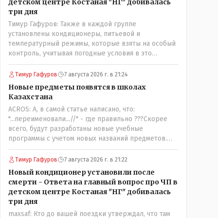
детском центре Костаная "НГ" добивалась
три дня
Тимур Гафуров: Также в каждой группе
установлены кондиционеры, питьевой и
температурный режимы, которые взяты на особый
контроль, учитывая погодные условия в это
лето.Мы решили. что это - противоречие. Вы
считаете иначе?Ну тут противоречия нет. Этот
Тимур Гафуров
7 августа 2026 г. в 21:24
комментарий прозвучал на следующий день после
Новые предметы появятся в школах
трагедии, то есть 29 июля, когда спешно
Казахстана
установили и воду, и новые кондиционеры, и
ACROS: А, в самой статье написано, что:
впервые поставили температурный режим на
"...переименовали...//" - где правильно ???Скорее
контроль. То есть первая часть - информация до
всего, будут разработаны новые учебные
трагедии, вторая часть - информация после
программы с учетом новых названий предметов.
трагедии, когда все уже было исправлено.
Так что предметы - новые. Хоть и
переименованные)
Тимур Гафуров
7 августа 2026 г. в 21:22
Новый кондиционер установили после
смерти - Ответа на главный вопрос про ЧП в
детском центре Костаная "НГ" добивалась
три дня
maxsaf: Кто до вашей поездки утверждал, что там