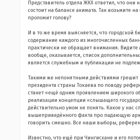
Представитель отдела ЖКХ ответил, что они ни
состоит на балансе акимата. Так возьмите на
проломит голову?
И в то же время выясняется, что городской бю
содержание каждого из многочисленных банн
практически не обращает внимания. Видите л
вообще, оказывается, список дополнительных
является служебным и публикации не подлеж
Такими же непонятными действиями грешит 
президента страны Токаева по поводу рефере
станет «ещё одним проявлением широкого о
реализации концепции «слышащего государств
действительно умом не понять. Какое у нас 
вышеприведённого факта про падающую арк
говорить смешно. Все наши выборы, референд
Известно, что ещё при Чингисхане и его пот