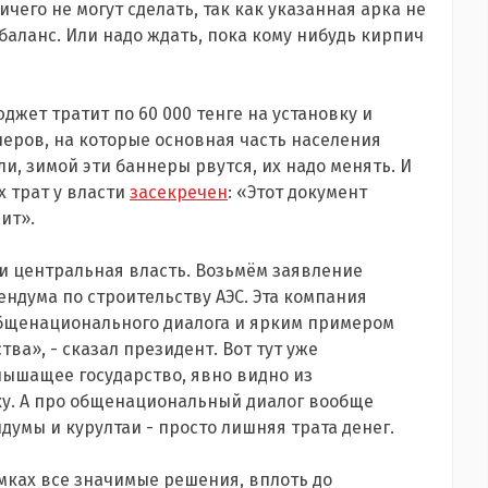
чего не могут сделать, так как указанная арка не
 баланс. Или надо ждать, пока кому нибудь кирпич
джет тратит по 60 000 тенге на установку и
еров, на которые основная часть населения
и, зимой эти баннеры рвутся, их надо менять. И
 трат у власти
засекречен
: «Этот документ
ит».
и центральная власть. Возьмём заявление
ндума по строительству АЭС. Эта компания
бщенационального диалога и ярким примером
а», - сказал президент. Вот тут уже
слышащее государство, явно видно из
у. А про общенациональный диалог вообще
умы и курултаи - просто лишняя трата денег.
омках все значимые решения, вплоть до