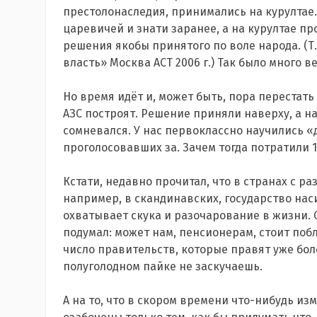
престолонаследия, принимались на курултае.
царевичей и знати заранее, а на курултае п
решения якобы принятого по воле народа. (Т.
власть» Москва АСТ 2006 г.) Так было много в
Но время идёт и, может быть, пора перестать
АЗС построят. Решение приняли наверху, а н
сомневался. У нас первоклассно научились «
проголосовавших за. Зачем тогда потратили 1
Кстати, недавно прочитал, что в странах с р
например, в скандинавских, государство нас
охватывает скука и разочарование в жизни. 
подумал: может нам, пенсионерам, стоит поб
число правительств, которые правят уже более
полуголодном пайке не заскучаешь.
А на то, что в скором времени что-нибудь и