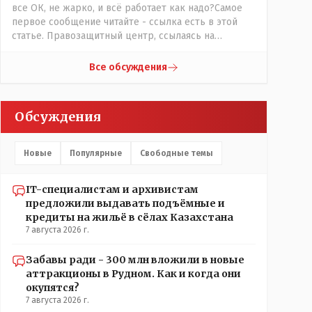
все ОК, не жарко, и всё работает как надо?Самое
первое сообщение читайте - ссылка есть в этой
статье. Правозащитный центр, ссылаясь на
обсуждение сотрудников интерната в рабочем
чате, которые прислали ему в виде
Все обсуждения
аудиосообщений, пишет, что воспитатели долго
добивались установки кондиционеров в
помещениях, где есть дети, однако к настоящему
Обсуждения
времени их установили только в помещениях,
предназначенных для административно-
управленческого персонала. И Также в каждой
Новые
Популярные
Свободные темы
группе установлены кондиционеры, питьевой и
температурный режимы, которые взяты на особый
контроль, учитывая погодные условия в это лето.
IT-специалистам и архивистам
Мы решили. что это - противоречие. Вы считаете
предложили выдавать подъёмные и
иначе?
кредиты на жильё в сёлах Казахстана
7 августа 2026 г.
Забавы ради - 300 млн вложили в новые
аттракционы в Рудном. Как и когда они
окупятся?
7 августа 2026 г.