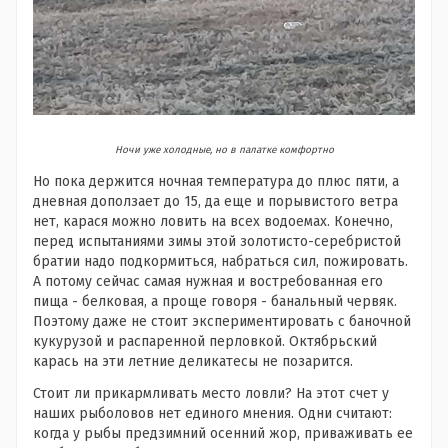
Ночи уже холодные, но в палатке комфортно
Но пока держится ночная температура до плюс пяти, а
дневная доползает до 15, да еще и порывистого ветра
нет, карася можно ловить на всех водоемах. Конечно,
перед испытаниями зимы этой золотисто-серебристой
братии надо подкормиться, набраться сил, пожировать.
А потому сейчас самая нужная и востребованная его
пища - белковая, а проще говоря - банальный червяк.
Поэтому даже не стоит экспериментировать с баночной
кукурузой и распаренной перловкой. Октябрьский
карась на эти летние деликатесы не позарится.
Стоит ли прикармливать место ловли? На этот счет у
наших рыболовов нет единого мнения. Одни считают:
когда у рыбы предзимний осенний жор, приваживать ее