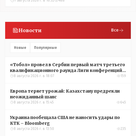
7 августа 2026 г. в 16:32
488
Новости
Все
Новые
Популярные
«Тобол» провел в Сербии первый матч третьего
квалификационного раунда Лиги конференций
УЕФА
8 августа 2026 г. в 18:07
159
Европа теряет урожай: Казахстану предрекли
неожиданный шанс
8 августа 2026 г. в 15:45
645
Украина пообещала США не наносить удары по
КТК – Bloomberg
8 августа 2026 г. в 13:50
235