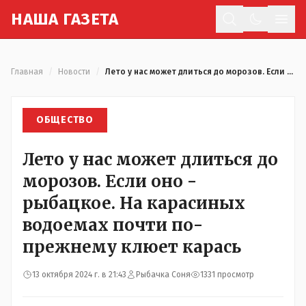
Н
АША
Г
АЗЕТА
Отк
Главная
/
Новости
/
Лето у нас может длиться до морозов. Если оно - рыбацкое. На карасиных водоемах почти по-прежнему клюет карась
ОБЩЕСТВО
Лето у нас может длиться до
морозов. Если оно -
рыбацкое. На карасиных
водоемах почти по-
прежнему клюет карась
13 октября 2024 г. в 21:43
Рыбачка Соня
1331 просмотр