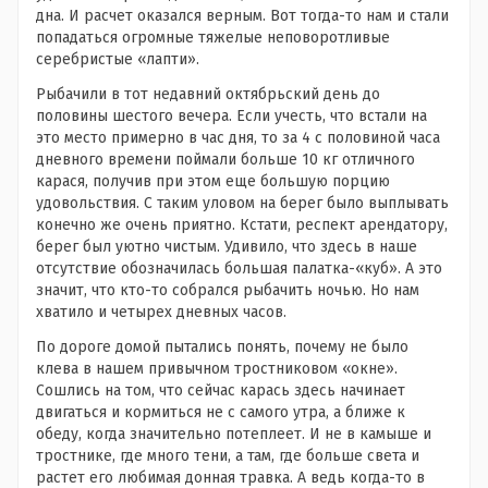
дна. И расчет оказался верным. Вот тогда-то нам и стали
попадаться огромные тяжелые неповоротливые
серебристые «лапти».
Рыбачили в тот недавний октябрьский день до
половины шестого вечера. Если учесть, что встали на
это место примерно в час дня, то за 4 с половиной часа
дневного времени поймали больше 10 кг отличного
карася, получив при этом еще большую порцию
удовольствия. С таким уловом на берег было выплывать
конечно же очень приятно. Кстати, респект арендатору,
берег был уютно чистым. Удивило, что здесь в наше
отсутствие обозначилась большая палатка-«куб». А это
значит, что кто-то собрался рыбачить ночью. Но нам
хватило и четырех дневных часов.
По дороге домой пытались понять, почему не было
клева в нашем привычном тростниковом «окне».
Сошлись на том, что сейчас карась здесь начинает
двигаться и кормиться не с самого утра, а ближе к
обеду, когда значительно потеплеет. И не в камыше и
тростнике, где много тени, а там, где больше света и
растет его любимая донная травка. А ведь когда-то в