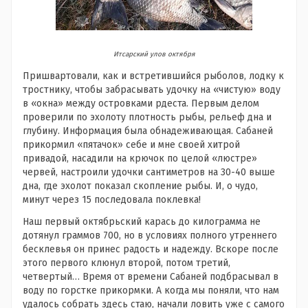
Итсарский улов октября
Пришвартовали, как и встретившийся рыболов, лодку к
тростнику, чтобы забрасывать удочку на «чистую» воду
в «окна» между островками рдеста. Первым делом
проверили по эхолоту плотность рыбы, рельеф дна и
глубину. Информация была обнадеживающая. Сабаней
прикормил «пятачок» себе и мне своей хитрой
привадой, насадили на крючок по целой «люстре»
червей, настроили удочки сантиметров на 30-40 выше
дна, где эхолот показал скопление рыбы. И, о чудо,
минут через 15 последовала поклевка!
Наш первый октябрьский карась до килограмма не
дотянул граммов 700, но в условиях полного утреннего
бесклевья он принес радость и надежду. Вскоре после
этого первого клюнул второй, потом третий,
четвертый… Время от времени Сабаней подбрасывал в
воду по горстке прикормки. А когда мы поняли, что нам
удалось собрать здесь стаю, начали ловить уже с самого