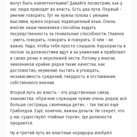
могут быть компетентными? Давайте посмотрим, как у
нас люди приходят во власть. Есть два пути. Первый -
умение говорить. Тут не нужна голова с умными
мыслями, нужен хорошо подвешенный язык. Очень
многие наши чиновники способны выдать
посредственность за гениальные способности. Главное
- уметь говорить, говорить и говорить. О чём - не
важно. Надо, чтобы тебя просто слышали. Карьеристы в
погоне за должностями идут и на унижения и прибегают
в своих речах к неуклюжей лести. Потому у многих
чиновников крайне редки такие качества, как
достоинство, неумение льстить и угождать,
независимость суждений, твёрдость в отстаивании
собственного мнения.
Второй путь во власть - это родственные связи,
знакомства. «При мне служащие чужие очень редки; всё
больше сестрицы, своячницы дети», - так писал ещё
Грибоедов. Ещё, конечно, важны деньги. Не секрет, что
у нас существуют «тайные торги», где должности
продаются.
Ну и третий путь во властные коридоры изобрёл