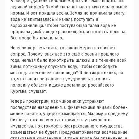
В ноябре ударили сильные морозы и земля покрылась
ледяной коркой. Зимой снега выпало значительно выше
нормы. И вот пришла весна. Земля не принимала влагу,
вода не впитывалась и начала поступать в
водохранилища. Чтобы поступающая талая вода не
прорвала дамбы водохранилищ, были открыты шлюзы.
Всё вроде бы правильно.
Но если поразмыслить, то закономерно возникает
вопрос. Почему, зная всё это ещё с осени прошлого
года, нельзя было приоткрыть шлюзы и в течение всей
зимы, потихоньку спускать воду, чтобы освободить
место для весенней талой воды? Я не гидротехник, но
то, что наши специалисты умудрились затопить
половину области и даже достали до российского
Кургана, смущает.
Теперь посмотрим, как чиновники устраняют
последствия наводнения. С физическими лицами более-
менее понятно, ущерб возмещается. Малому и среднему
бизнесу тоже возместят стоимость утраченного
имущества, но стоимость застрахованного имущества
возмещаться не будет. Предусматривается возмещение
страховыми компаниями. И тоже вроде бы правильно. А