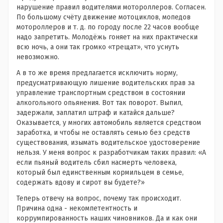
нарушение правил водителями мотороллеров. Согласен.
По большому счёту движение мотоциклов, мопедов
мотороллеров и т. д. по городу после 22 часов вообще
надо запретить. Молодёжь гоняет на них практически
всю ночь, а они так громко «трещат», что уснуть
невозможно.
А в то же время предлагается исключить норму,
предусматривающую лишение водительских прав за
управление транспортным средством в состоянии
алкогольного опьянения. Вот так поворот. Выпил,
задержали, заплатил штраф и катайся дальше?
Оказывается, у многих автомобиль является средством
заработка, и чтобы не оставлять семью без средств
существования, изымать водительское удостоверение
нельзя. У меня вопрос к разработчикам таких правил: «А
если пьяный водитель сбил насмерть человека,
который был единственным кормильцем в семье,
содержать вдову и сирот вы будете?»
Теперь отвечу на вопрос, почему так происходит.
Причина одна - некомпетентность и
коррумпированность наших чиновников. Да и как они