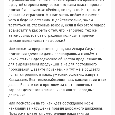
с другой стороны получается, что наша власть просто
кричит бизнесменам: «Ребята, не глупите. Не тратьте
деньги на страховки. Мы вас очень любим и в случае
чего в беде не оставим». И действительно, зачем
тратиться на страховые взносы, если и без этого ущерб
возместят? А как быть с тем, что, например, тех же
автомобилистов без страховки полиция в прямом
смысле вылавливает на дорогах?
Или возьмём предложение депутата Аскара Садыкова о
признании домов на дачах полноправным жильём. С
какой стати? Садоводческие общества предназначены
для выращивания продукции, а не для постоянного
проживания. Давайте признаем - и тут же в соцсетях
появятся ролики, в каких ужасных условиях живут в
Казахстане. Без теплоснабжения, газа, канализации и так
далее. Все эти сети протянем за счёт приличных
зарплат депутатов и чиновников или за народные
денежки?
Или посмотрим на то, как идёт обсуждение норм
наказания за нарушение правил дорожного движения.
Предусматривается ужесточение наказания за