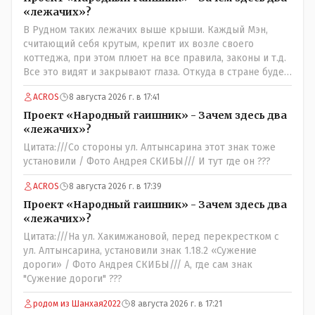
«лежачих»?
В Рудном таких лежачих выше крыши. Каждый Мэн,
считающий себя крутым, крепит их возле своего
коттеджа, при этом плюет на все правила, законы и т.д.
Все это видят и закрывают глаза. Откуда в стране будет
порядок?
ACROS
8 августа 2026 г. в 17:41
Проект «Народный гаишник» - Зачем здесь два
«лежачих»?
Цитата:///Со стороны ул. Алтынсарина этот знак тоже
установили / Фото Андрея СКИБЫ/// И тут где он ???
ACROS
8 августа 2026 г. в 17:39
Проект «Народный гаишник» - Зачем здесь два
«лежачих»?
Цитата:///На ул. Хакимжановой, перед перекрестком с
ул. Алтынсарина, установили знак 1.18.2 «Сужение
дороги» / Фото Андрея СКИБЫ/// А, где сам знак
"Сужение дороги" ???
родом из Шанхая2022
8 августа 2026 г. в 17:21