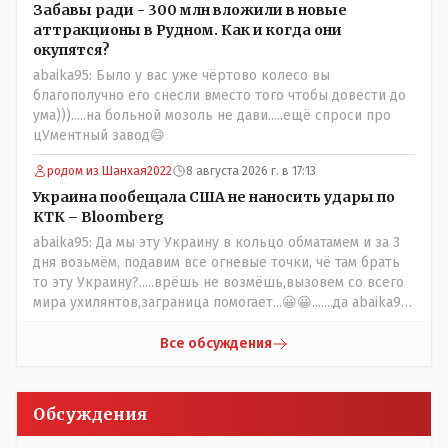
Забавы ради - 300 млн вложили в новые
аттракционы в Рудном. Как и когда они
окупятся?
abaika95: Было у вас уже чёртово колесо вы
благополучно его снесли вместо того чтобы довести до
ума))).....на больной мозоль не дави.....ещё спроси про
цУментный завод😄
родом из Шанхая2022
8 августа 2026 г. в 17:13
Украина пообещала США не наносить удары по
КТК – Bloomberg
abaika95: Да мы эту Украину в кольцо обматамем и за 3
дня возьмём, подавим все огневые точки, чё там брать
то эту Украину?.....врёшь не возмёшь,вызовем со всего
мира ухилянтов,заграница помогает...😀😀.......да abaika95
вопрос к ружью ззнаешь с какой стороны подходить?
Все обсуждения
Обсуждения